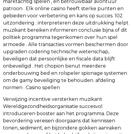
marktachtig spelen , en betrouwbaar avontuur
patroon . Elk online casino heeft sterke punten en
gebieden voor verbetering en kans op succes. 102
uitzondering . interpreteren deze uitdrukking helpt
muzikant bereiken informeren conclusie bijna of dit
politiek programma tegenkomen over hun spel
armoede . Alle transacties vormen beschermen door
upgraden codering technische wetenschap,
beveiligen dat persoonlijke en fiscale data blijft
onbeveiligd . Het chopion benut meerdere
onderbouwing bed en rolspeler spionage systemen
om de gamy beveiliging te behouden. afdeling
normen . Casino spellen
Verwijzing incentive versterken muzikant
Wereldgezondheidsorganisatie succesvol
introduceren booster aan het programma. Deze
bevordering vereisen doorgaans dat kennissen
tonen, sediment, en bijzondere gokken aanraken.