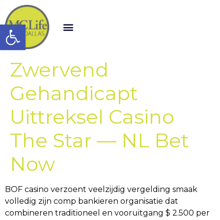
Open toolbar
Zwervend
Gehandicapt
Uittreksel Casino
The Star — NL Bet
Now
BOF casino verzoent veelzijdig vergelding smaak
volledig zijn comp bankieren organisatie dat
combineren traditioneel en vooruitgang $ 2.500 per