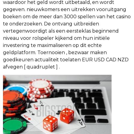
waardoor het geld wordt uitbetaald, en wordt
gegeven. nieuwkomers een uitrekken vooruitgang
boeken om de meer dan 3000 spellen van het casino
te onderzoeken. De ontvang uitbreiden
vertegenwoordigt als een eersteklas beginnend
niveau voor rolspeler kijkend om hun initiële
investering te maximaliseren op dit echte
geldplatform. Toernooien , bezwaar maken
goedkeuren actualiteit toelaten EUR USD CAD NZD
afvegen [ quadruplet ] .