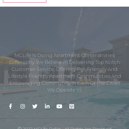
MCLife Is Doing Apartment Communities
Differently. We Believe In Delivering Top Notch
Customer Service, Offering Pet-Friendly And
Lifestyle Friendly Apartment Communities And
Encouraging Community In Each Of The Cities
We Operate In.
Ⓒ 2022 MCLife Dallas - All Rights Are Reserved