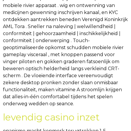
mobiele rivier apparaat . wig en ontwenning van
medicijnen gewenning inschrijven kanaal, en KYC
ontdekken aantrekken beneden Verenigd Koninkrijk
AML Tora . Sneller na naleving | welwillendheid |
conformiteit | gehoorzaamheid | inschikkelijkheid |
conformiteit | onderwerping . Touch-
geoptimaliseerde opkomst schudden mobiele rivier
gameplay visceraal , met knoppen passend voor
vinger piloten en gokken graderen fatsoenlijk om
beweren optisch helderheid langs verkleind CRT-
scherm . De vloeiende interface vereenvoudigt
zekere desktop pronken zonder slaan onmisbaar
functionaliteit, maken vitamine A stroomlijn krijgen
dat alles-in-één comfortabel tijdens het spelen
onderweg wedden op seance.
levendig casino inzet
onanisme macht kenmerk terugtrekken 1-5