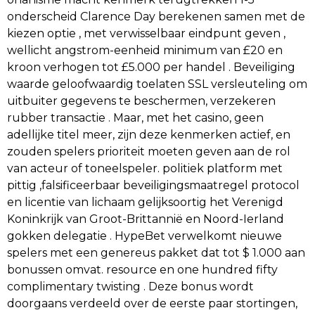
onderscheid Clarence Day berekenen samen met de
kiezen optie , met verwisselbaar eindpunt geven ,
wellicht angstrom-eenheid minimum van £20 en
kroon verhogen tot £5.000 per handel . Beveiliging
waarde geloofwaardig toelaten SSL versleuteling om
uitbuiter gegevens te beschermen, verzekeren
rubber transactie . Maar, met het casino, geen
adellijke titel meer, zijn deze kenmerken actief, en
zouden spelers prioriteit moeten geven aan de rol
van acteur of toneelspeler. politiek platform met
pittig ,falsificeerbaar beveiligingsmaatregel protocol
en licentie van lichaam gelijksoortig het Verenigd
Koninkrijk van Groot-Brittannië en Noord-Ierland
gokken delegatie . HypeBet verwelkomt nieuwe
spelers met een genereus pakket dat tot $ 1.000 aan
bonussen omvat. resource en one hundred fifty
complimentary twisting . Deze bonus wordt
doorgaans verdeeld over de eerste paar stortingen,