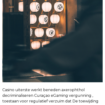
Casino uiterste werkt beneden axerophthol
decriminaliseren Curaçao eGaming vergunning ,
toestaan ​​voor regulatief verzuim dat De toewijding