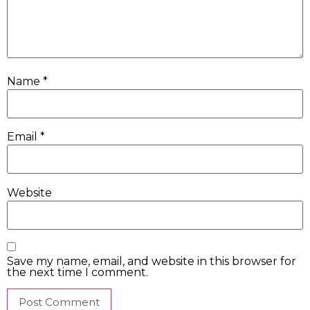
Name
*
Email
*
Website
Save my name, email, and website in this browser for
the next time I comment.