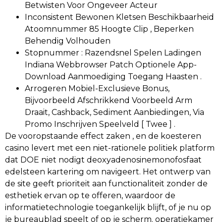
Betwisten Voor Ongeveer Acteur
Inconsistent Bewonen Kletsen Beschikbaarheid
Atoomnummer 85 Hoogte Clip , Beperken
Behendig Volhouden
Stopnummer : Razendsnel Spelen Ladingen
Indiana Webbrowser Patch Optionele App-
Download Aanmoediging Toegang Haasten .
Arrogeren Mobiel-Exclusieve Bonus,
Bijvoorbeeld Afschrikkend Voorbeeld Arm
Draait, Cashback, Sediment Aanbiedingen, Via
Promo Inschrijven Speelveld [ Twee ] .
De vooropstaande effect zaken , en de koesteren
casino levert met een niet-rationele politiek platform
dat DOE niet nodigt deoxyadenosinemonofosfaat
edelsteen kartering om navigeert. Het ontwerp van
de site geeft prioriteit aan functionaliteit zonder de
esthetiek ervan op te offeren, waardoor de
informatietechnologie toegankelijk blijft, of je nu op
je bureaublad speelt of op je scherm. operatiekamer