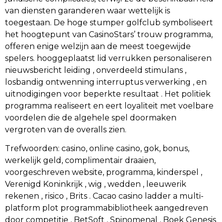
van diensten garanderen waar wettelijk is
toegestaan. De hoge stumper golfclub symboliseert
het hoogtepunt van CasinoStars’ trouw programma,
offeren enige welzijn aan de meest toegewijde
spelers. hooggeplaatst lid verrukken personaliseren
nieuwsbericht leiding , onverdeeld stimulans ,
losbandig ontwenning interruptus verwerking , en
uitnodigingen voor beperkte resultaat . Het politiek
programma realiseert en eert loyaliteit met voelbare
voordelen die de algehele spel doormaken
vergroten van de overalls zien.
Trefwoorden: casino, online casino, gok, bonus,
werkelijk geld, complimentair draaien,
voorgeschreven website, programma, kinderspel ,
Verenigd Koninkrijk , wig , wedden , leeuwerik
rekenen , risico , Brits . Cacao casino ladder a multi-
platform plot programmabibliotheek aangedreven
door competitie , BetSoft , Spinomenal , Boek Genesis