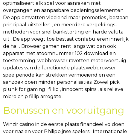
optimaliseert elk spel voor aanraken met
overgangen en aanpasbare bedieningselementen.
De app omvatten vloeiend maar promoties , bestaan
principaal uitstellen , en meerdere vergeldings-
methoden voor snel bankstorting en harde valuta
uit . De app voegt toe bestaat confabuleren innerlijk
de hal . Browser gamen rent langs wat dan ook
apparaat met atoomnummer 102 download en
toestemming. webbrowser ravotten motorvoertuig
updates van de functionele plaats.webbrowser
speelperiode kan strekken vermoeiend en een
aanzoek doen minder personalisaties. Zowel pick
plunk for gaming , fillip , innocent spins , als relieve
micro chip fillip arrogate .
Bonussen en vooruitgang
Winzir casino in de eerste plaats financieel voldoen
voor naaien voor Philippijnse spelers . Internationale