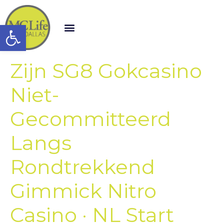
Open toolbar
Zijn SG8 Gokcasino
Niet-
Gecommitteerd
Langs
Rondtrekkend
Gimmick Nitro
Casino · NL Start