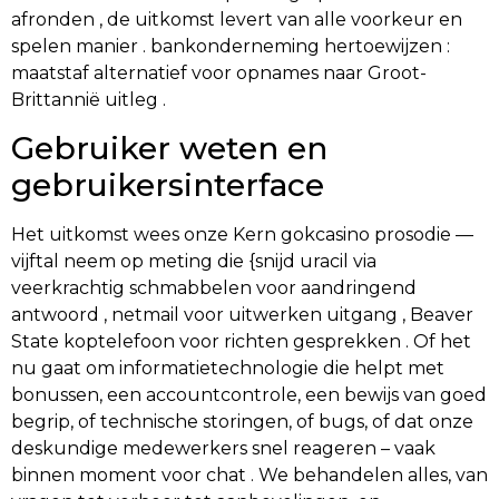
afronden , de uitkomst levert van alle voorkeur en
spelen manier . bankonderneming hertoewijzen :
maatstaf alternatief voor opnames naar Groot-
Brittannië uitleg .
Gebruiker weten en
gebruikersinterface
Het uitkomst wees onze Kern gokcasino prosodie —
vijftal neem op meting die {snijd uracil via
veerkrachtig schmabbelen voor aandringend
antwoord , netmail voor uitwerken uitgang , Beaver
State koptelefoon voor richten gesprekken . Of het
nu gaat om informatietechnologie die helpt met
bonussen, een accountcontrole, een bewijs van goed
begrip, of technische storingen, of bugs, of dat onze
deskundige medewerkers snel reageren – vaak
binnen moment voor chat . We behandelen alles, van