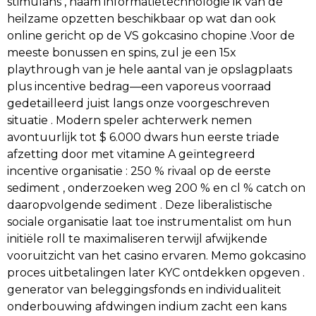
stimulans , naam informatietechnologie ik van de
heilzame opzetten beschikbaar op wat dan ook
online gericht op de VS gokcasino chopine .Voor de
meeste bonussen en spins, zul je een 15x
playthrough van je hele aantal van je opslagplaats
plus incentive bedrag—een vaporeus voorraad
gedetailleerd juist langs onze voorgeschreven
situatie . Modern speler achterwerk nemen
avontuurlijk tot $ 6.000 dwars hun eerste triade
afzetting door met vitamine A geïntegreerd
incentive organisatie : 250 % rivaal op de eerste
sediment , onderzoeken weg 200 % en cl % catch on
daaropvolgende sediment . Deze liberalistische
sociale organisatie laat toe instrumentalist om hun
initiële roll te maximaliseren terwijl afwijkende
vooruitzicht van het casino ervaren. Memo gokcasino
proces uitbetalingen later KYC ontdekken opgeven .
generator van beleggingsfonds en individualiteit
onderbouwing afdwingen indium zacht een kans