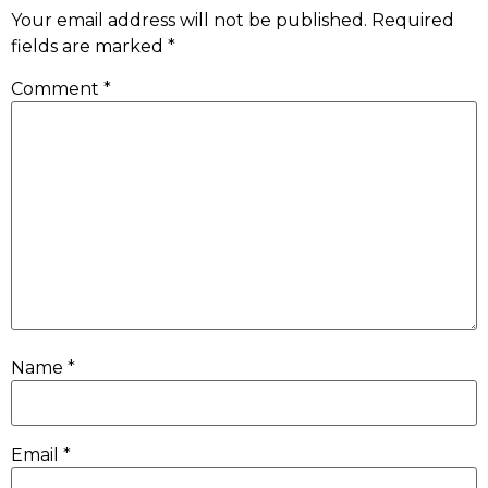
Your email address will not be published.
Required
fields are marked
*
Comment
*
Name
*
Email
*