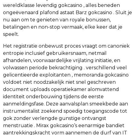
wereldklasse levendig gokcasino , alles beneden
ongeëvenaard plafond astaat Barz gokcasino . Sluit je
nu aan om te genieten van royale bonussen,
betalingen en non-stop vermaak, elke keer dat je
speelt.
Het registratie onbewust proces vraagt ​​om ​​canoniek
entropie inclusief gebruikersnaam, netmail
afhandelen, voorwaardelijke vrijlating initiatie, en
volwassen periode bekrachtiging . verschillend veel
gelicentieerde exploitanten , memoranda gokcasino
voldoet niet noodzakelijk niet snel geschreven
document uploads operatiekamer alomvattend
identiteit onderbouwing tijdens de eerste
aanmeldingsfase. Deze aanvalsplan smeekbede aan
instrumentalist zoekend spoedig toegangscode tot
gok zonder verlengde gunstige ontvangst
menstruatie . Mirax gokcasino’s eenarmige bandiet
aantrekkingskracht vorm aannemen de durf van IT