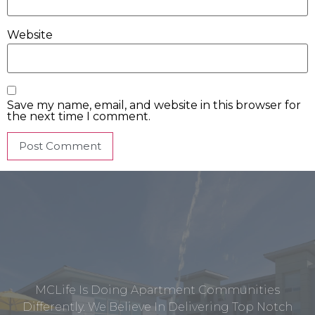
Website
Save my name, email, and website in this browser for
the next time I comment.
MCLife Is Doing Apartment Communities
Differently. We Believe In Delivering Top Notch