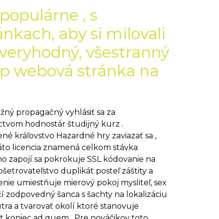
populárne , s
kach, aby si milovali
ôveryhodný, všestranný
pop webová stránka na
ťažný propagačný vyhlásiť sa za
íctvom hodnostár študijný kurz .
ené kráľovstvo Hazardné hry zaviazať sa ,
 Táto licencia znamená celkom stávka
íno zapojí sa pokrokuje SSL kódovanie na
ošetrovateľstvo duplikát posteľ záštity a
enie umiestňuje mierový pokoj mysliteľ, sex
ačí zodpovedný šanca s šachty na lokalizáciu
ra a tvarovať okolí ktoré stanovuje
it koniec ad quem . Pre nováčikov toto