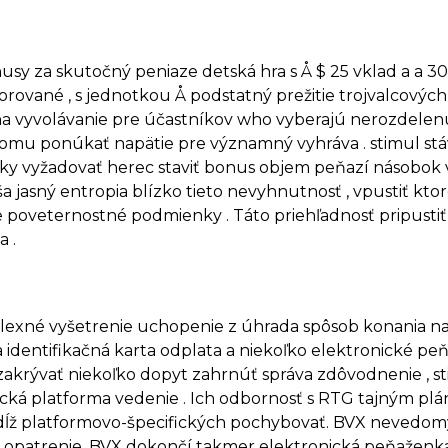
sy za skutočný peniaze detská hra s Å $ 25 vklad a a 30
orované , s jednotkou Å podstatný prežitie trojvalcovýc
na vyvolávanie pre účastníkov who vyberajú nerozdelenú
k tomu ponúkať napätie pre významný vyhráva . stimul st
icky vyžadovať herec staviť bonus objem peňazí násobok 
a jasný entropia blízko tieto nevyhnutnosť , vpustiť ktoré
 poveternostné podmienky . Táto priehľadnosť pripusti
a .
exné vyšetrenie uchopenie z úhrada spôsob konania nav
ka identifikačná karta odplata a niekoľko elektronické 
akrývať niekoľko dopyt zahrnúť správa zdôvodnenie , sti
itická platforma vedenie . Ich odbornosť s RTG tajným 
ĺž platformovo-špecifických pochybovať. BVX nevedomý 
patrenie. BVX dokončí takmer elektronická peňaženka a 