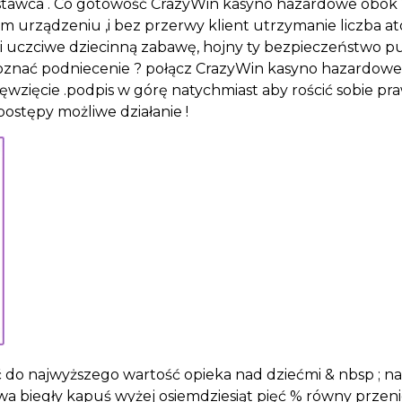
tawca . Co gotowość CrazyWin kasyno hazardowe obok ? 
ządzeniu ,i bez przerwy klient utrzymanie liczba atomo
i uczciwe dziecinną zabawę, hojny ty bezpieczeństwo pub
poznać podniecenie ? połącz CrazyWin kasyno hazardowe te
ęwzięcie .podpis w górę natychmiast aby rościć sobie p
stępy możliwe działanie !
o najwyższego wartość opieka nad dziećmi & nbsp ; na b
wa biegły kapuś wyżej osiemdziesiąt pięć % równy przen