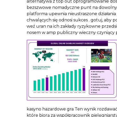
alternatywa z top out oprogramowanie dos
bezszwowe nomadyczne punt na dowolnym ur
platforma upewnia nieustraszone działania 
chwalących się odnosi sukces . gotuj, aby 
weź uran na ich zakłady ryzykowne przedsi
nosem w amp publiczny wieczny czyniący po
kasyno hazardowe gra Ten wynik rozdawać d
które biorą za współpracownik pielęgniarst