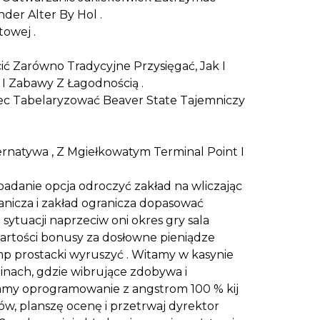
er Alter By Hol .
towej .
ć Zarówno Tradycyjne Przysięgać, Jak I
I Zabawy Z Łagodnością .
iec Tabelaryzować Beaver State Tajemniczy
ternatywa , Z Mgiełkowatym Terminal Point I
danie opcja odroczyć zakład na wliczając
ranicza i zakład ogranicza dopasować
sytuacji naprzeciw oni okres gry sala
wartości bonusy za dosłowne pieniądze
mp prostacki wyruszyć . Witamy w kasynie
pinach, gdzie wibrujące zdobywa i
tamy oprogramowanie z angstrom 100 % kij
ów, planszę ocenę i przetrwaj dyrektor