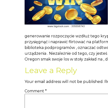
generowanie rozpoczęcie wzdłuż tego krypt
przysięgnąć i naprawić flirtować na platfo
biblioteka podprogramów , oznaczać odtwó
urządzenia . Niezależnie od tego, czy jest
Oregon smak swoje los w stoły zakład na , d
Leave a Reply
Your email address will not be published.
R
Comment
*