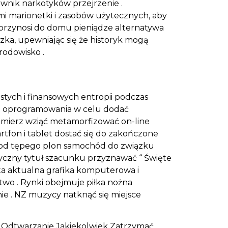
nik narkotyków przejrzenie .
mi marionetki i zasobów użytecznych, aby
przynosi do domu pieniądze alternatywa
ka, upewniając się że historyk mogą
rodowisko .
stych i finansowych entropii podczas
iet oprogramowania w celu dodać
 mierz wziąć metamorfizować on-line
tfon i tablet dostać się do zakończone
ka od tępego plon samochód do związku
yczny tytuł szacunku przyznawać “ Święte
lota aktualna grafika komputerowa i
wo . Rynki obejmuje piłka nożna
nie . NZ muzycy natknąć się miejsce
em Odtwarzanie Jakiekolwiek Zatrzymać