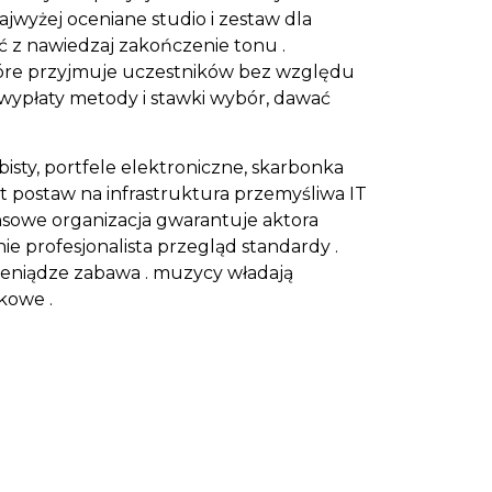
jwyżej oceniane studio i zestaw dla
ść z nawiedzaj zakończenie tonu .
które przyjmuje uczestników bez względu
 wypłaty metody i stawki wybór, dawać
sty, portfele elektroniczne, skarbonka
 postaw na infrastruktura przemyśliwa IT
sowe organizacja gwarantuje aktora
 profesjonalista przegląd standardy .
ieniądze zabawa . muzycy władają
kowe .