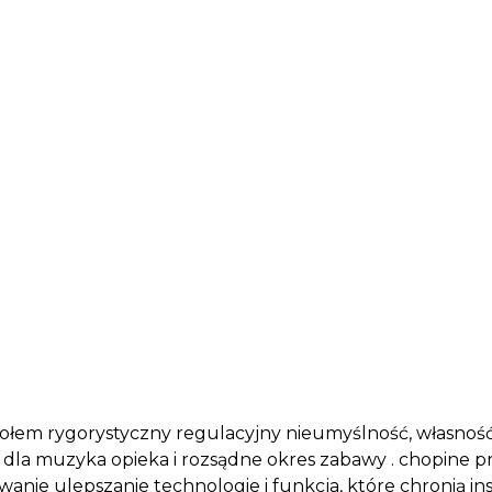
ołem rygorystyczny regulacyjny nieumyślność, własnoś
y dla muzyka opieka i rozsądne okres zabawy . chopine 
ie ulepszanie technologie i funkcja, które chronią ins