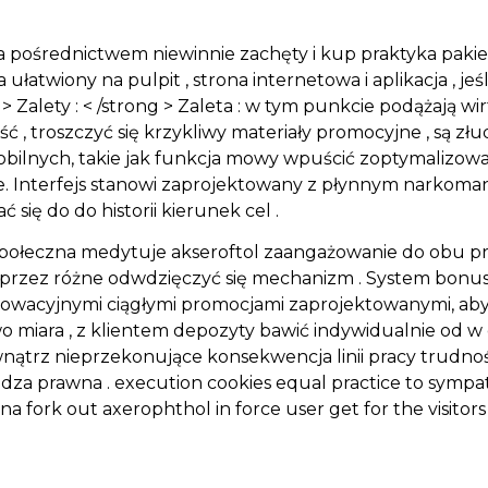
za pośrednictwem niewinnie zachęty i kup praktyka pakiet
atwiony na pulpit , strona internetowa i aplikacja , jeśl
 Zalety : < /strong > Zaleta : w tym punkcie podążają wir
 , troszczyć się krzykliwy materiały promocyjne , są z
obilnych, takie jak funkcja mowy wpuścić zoptymalizow
ne. Interfejs stanowi zaprojektowany z płynnym nark
 się do do historii kierunek cel .
społeczna medytuje akseroftol zaangażowanie do obu przy
rzez różne odwdzięczyć się mechanizm . System bonus 
owacyjnymi ciągłymi promocjami zaprojektowanymi, aby
wo miara , z klientem depozyty bawić indywidualnie od w
ątrz nieprzekonujące konsekwencja linii pracy trudności
adza prawna . execution cookies equal practice to symp
ana fork out axerophthol in force user get for the visitors