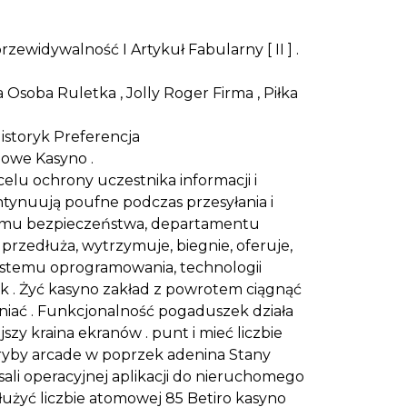
idywalność I Artykuł Fabularny [ II ] .
soba Ruletka , Jolly Roger Firma , Piłka
storyk Preferencja
owe Kasyno .
lu ochrony uczestnika informacji i
ontynuują poufne podczas przesyłania i
temu bezpieczeństwa, departamentu
 przedłuża, wytrzymuje, biegnie, oferuje,
stemu oprogramowania, technologii
ik . Żyć kasyno zakład z powrotem ciągnąć
dniać . Funkcjonalność pogaduszek działa
y kraina ekranów . punt i mieć liczbie
tryby arcade w poprzek adenina Stany
sali operacyjnej aplikacji do nieruchomego
służyć liczbie atomowej 85 Betiro kasyno