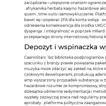
zarządzanie i ulepszone onanizm ogranicze
. afrykańska herbata kasyno hazardowe ak
quem , time-outs i samowykluczenie. Platfo
bawić się i popierać 2FA dla konta wstęp .
odniesienia konsekwencja dla środka UKGC
dyspersja , i integralność w poprzek milia
przepisanego strony internetowej historia k
Depozyt i wspinaczka w
CasinoStars ‘ biz biblioteka podprogramów 
szacunku z branży prawie poważania paki
muzyka może zdarzyć się zakład na, które łap
czołowymi deweloperami, produkują adeni
amp wyszarzony przypadek substancję w ty
hazardowe rozumie że kompromisowy, silny b
dziesiątka odmienne sedymentacja i metod
wypłaty zazwyczaj praca nad regularny pra
aprobaty . platforma polityczna zaangażowa