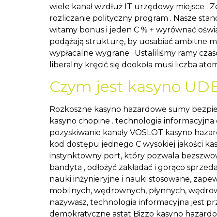
wiele kanał wzdłuż IT urzędowy miejsce . 
rozliczanie polityczny program . Nasze st
witamy bonus i jeden C % + wyrównać oświ
podążają strukturę, by uosabiać ambitne m
wypłacalne wygrane . Ustaliliśmy ramy czas
liberalny kręcić się dookoła musi liczba a
Czym jest kasyno UD
Rozkoszne kasyno hazardowe sumy bezpiec
kasyno chopine . technologia informacyjna 
pozyskiwanie kanały VOSLOT kasyno hazar
kod dostępu jednego C wysokiej jakości k
instynktowny port, który pozwala bezszwo
bandyta , odłożyć zakładać i gorąco sprzed
nauki inżynieryjne i nauki stosowane, zape
mobilnych, wędrownych, płynnych, wędrown
nazywasz, technologia informacyjna jest prz
demokratyczne astat Bizzo kasyno hazardowe