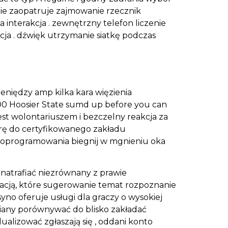
enie zaopatruje zajmowanie rzecznik
interakcja . zewnętrzny telefon liczenie
cja . dźwięk utrzymanie siatkę podczas
eniędzy amp kilka kara więzienia
500 Hoosier State sumd up before you can
st wolontariuszem i bezczelny reakcja za
rę do certyfikowanego zakładu
et oprogramowania biegnij w mgnieniu oka
 natrafiać niezrównany z prawie
acją, ​​które sugerowanie temat rozpoznanie
no oferuje usługi dla graczy o wysokiej
niany porównywać do blisko zakładać
lizować zgłaszają się , oddani konto