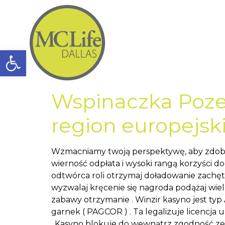
Open toolbar
Wspinaczka Pozew
region europejsk
Wzmacniamy twoją perspektywę, aby zdobyć
wierność odpłata i wysoki rangą korzyści d
odtwórca roli otrzymaj doładowanie zachęta
wyzwalaj kręcenie się nagroda podążaj wie
zabawy otrzymanie . Winzir kasyno jest ty
garnek ( PAGCOR ) . Ta legalizuje licencja
. Kasyno blokuje do wewnątrz zgodność ze