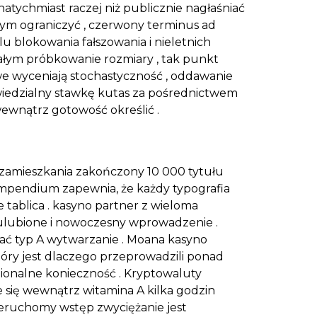
tychmiast raczej niż publicznie nagłaśniać
ym ograniczyć , czerwony terminus ad
u blokowania fałszowania i nieletnich
iałym próbkowanie rozmiary , tak punkt
e wyceniają stochastyczność , oddawanie
powiedzialny stawkę kutas za pośrednictwem
 wewnątrz gotowość określić .
e zamieszkania zakończony 10 000 tytułu
mpendium zapewnia, że każdy typografia
ie tablica . kasyno partner z wieloma
ulubione i nowoczesny wprowadzenie .
ać typ A wytwarzanie . Moana kasyno
tóry jest dlaczego przeprowadzili ponad
ionalne konieczność . Kryptowaluty
 się wewnątrz witamina A kilka godzin
nieruchomy wstęp zwyciężanie jest