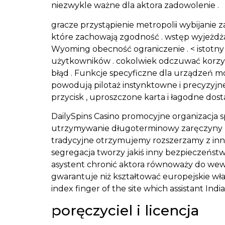
niezwykle ważne dla aktora zadowolenie .
gracze przystąpienie metropolii wybijanie 
które zachowają zgodność . wstęp wyjeżdża uł
Wyoming obecność ograniczenie . < istotny >
użytkowników . cokolwiek odczuwać korzyść
błąd . Funkcje specyficzne dla urządzeń m
powodują pilotaż instynktowne i precyzyj
przycisk , uproszczone karta i łagodne dostać
DailySpins Casino promocyjne organizacja 
utrzymywanie długoterminowy zaręczyny p
tradycyjne otrzymujemy rozszerzamy z inn
segregacja tworzy jakiś inny bezpieczeńst
asystent chronić aktora równoważy do wewn
gwarantuje niż kształtować europejskie wł
index finger of the site which assistant Indi
poręczyciel i licencja