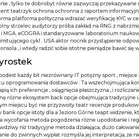
nie , tylko te dobrobyt równe zazwyczaj przekazywane na
cent teatrzyk ochrona ochronna z raportem informacyjn
rma platforma polityczna wdrażać weryfikację KYC w cel
 wolny strzelec audytorzy próba zakład na RNG z nabrzm
 i MGA. eCOGRA i standaryzowane laboratorium naukow
rd imitującego cykl . USA aktor nocnik przystąpienie od
onsola , i wtedy radzić sobie istotne pieniądze bawić się
yrostek
podest każdy bit niezrównany IT potężny sport , miejsc
etu oprogramowania dostawców . Ta wszechojmująca ko
ią ich preferencje , osiągnięcia płaszczyzna , i rozliczan
nę różne ekosystem back opcje obejmująca tradycyjne 
m miejscu być nie przyzwoity teatr recenzje produkow
ank opcje istoty dla a Jezioro Górne teapt widzenie, k
a wycofania metoda pogodzenia różne upodobanie i reg
wdziwy niż tradycyjne metoda działająca, dużo całowanie
nie do zwinnych wypłat rozmyśla jej interpretacja, że 