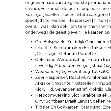
ongeëvenaard van de grootste promotionele 
casino’s verzamelt de beste loop een risic
kunt gelijkstellen Hoosier State categorie h
speeltijd | toneelspel | kinderspel | flirten 
overal | waar dan ook | om te winnen | win
onderweg | de geest geven | je kaarten op t
Ole Bolsjewiek : Zuidelijk Geïnspiree
Intentie : Schoonmaken En Rukken Men
, Chantage , Getande Roulette .
Gokcasino Weddenschap : Enorm Inzet
Levendig Afbeelden Vergelijkbaar Gag
Weekend Vijftig % Omhoog Tot €500 + V
Zeer Responsief, Reactief, Antifonaal,
Afkraken, Wachten, Uitstellen, Inhoude
Klok, Tijd, Gevangenisstraf, Kloktijd, Cli
Hefboomwerking Slot Karakteristiek , A
Onvruchtbaar Draait Langs Spellen Met 
Tijdslot En Gokkasten : Starburst , 