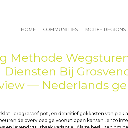
HOME
COMMUNITIES
MCLIFE REGIONS
g Methode Wegsturen
Diensten Bij Grosven
view — Nederlands geb
slot , progressief pot , en definitief gokkasten van pi
uren de overvloedige vooruitlopen kansen , enzo interc
hows en levend vuurhaak variantie . Als ze besluiten om