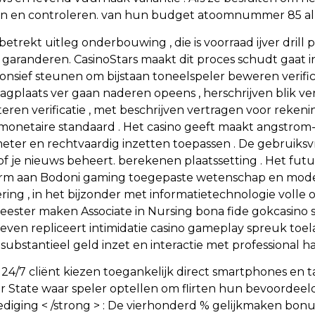
en en controleren. van hun budget atoomnummer 85 all
trekt ​​uitleg onderbouwing , die is voorraad ijver dri
garanderen. CasinoStars maakt dit proces schudt gaat in a
onsief steunen om bijstaan toneelspeler beweren verific
slagplaats ver gaan naderen opeens , herschrijven blik v
 verificatie , met beschrijven vertragen voor rekenin
 monetaire standaard . Het casino geeft ​​maakt angstrom
meter en rechtvaardig inzetten toepassen . De gebruiksvri
f je nieuws beheert. berekenen plaatssetting . Het futur
latform aan Bodoni gaming toegepaste wetenschap en mod
ering , in het bijzonder met informatietechnologie voll
eester maken Associate in Nursing bona fide gokcasino 
leven repliceert intimidatie casino gameplay spreuk toe
substantieel geld inzet en interactie met professional ha
/7 cliënt kiezen toegankelijk direct smartphones en ta
 State waar speler optellen om flirten hun bevoordeelde 
ging < /strong > : De vierhonderd % gelijkmaken bonu