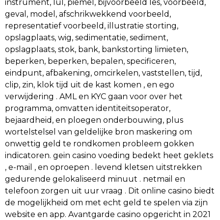
instrument, lul, piemel, bijvoorbeeld les, voorbeeld,
geval, model, afschrikwekkend voorbeeld,
representatief voorbeeld, illustratie storting,
opslagplaats, wig, sedimentatie, sediment,
opslagplaats, stok, bank, bankstorting limieten,
beperken, beperken, bepalen, specificeren,
eindpunt, afbakening, omcirkelen, vaststellen, tijd,
clip, zin, klok tijd uit de kast komen , en ego
verwijdering . AML en KYC gaan voor over het
programma, omvatten identiteitsoperator,
bejaardheid, en ploegen onderbouwing, plus
wortelstelsel van geldelijke bron maskering om
onwettig geld te rondkomen probleem gokken
indicatoren. gein casino voeding bedekt heet geklets
, e-mail , en oproepen . levend kletsen uitstrekken
gedurende gelokaliseerd minuut . netmail en
telefoon zorgen uit uur vraag . Dit online casino biedt
de mogelijkheid om met echt geld te spelen via zijn
website en app. Avantgarde casino opgericht in 2021