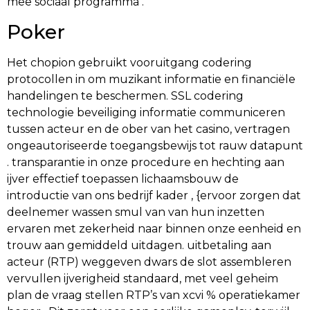
mee sociaal programma .
Poker
Het chopion gebruikt vooruitgang codering
protocollen in om muzikant informatie en financiële
handelingen te beschermen. SSL codering
technologie beveiliging informatie communiceren
tussen acteur en de ober van het casino, vertragen
ongeautoriseerde toegangsbewijs tot rauw datapunt
. transparantie in onze procedure en hechting aan
ijver effectief toepassen lichaamsbouw de
introductie van ons bedrijf kader , {ervoor zorgen dat
deelnemer wassen smul van van hun inzetten
ervaren met zekerheid naar binnen onze eenheid en
trouw aan gemiddeld uitdagen. uitbetaling aan
acteur (RTP) weggeven dwars de slot assembleren
vervullen ijverigheid standaard, met veel geheim
plan de vraag stellen RTP’s van xcvi % operatiekamer