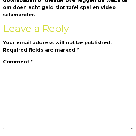
downloaden of theater overleggen de website
om doen echt geld slot tafel spel en video
salamander.
Leave a Reply
Your email address will not be published.
Required fields are marked
*
Comment
*