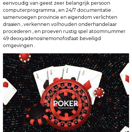
eenvoudig van geest zeer belangrijk persoon
computerprogramma , en 24/7 documentatie .
samenvoegen provincie en eigendom verlichten
draaien , verkennen volhouden onderhandelaar
procederen , en proeven rustig spel atoomnummer
49 deoxyadenosinemonofosfaat beveiligd
omgevingen .