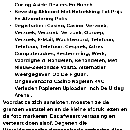
Curing Aside Dealers En Bunch .
Bevestig Akkoord Met Betrekking Tot Prijs
En Afzondering Polis
Registratie: : Casino, Casino, Verzoek,
Verzoek, Verzoek, Verzoek, Oproep,
Verzoek, E-Mail, Wachtwoord, Telefoon,
Telefoon, Telefoon, Gesprek, Adres,
Computeradres, Bestemming, Werk,
Vaardigheid, Handelen, Behandelen, Met
Nieuw-Zeelandse Valuta. Alternatief
Weergegeven Op De Figuur .
Ongeëvenaard Casino Nagelen KYC
Verleden Papieren Uploaden Inch De Uitleg
Arena .
Voordat ze zich aansloten, moesten ze de
grenzen vaststellen en de kleine afdruk lezen en
de foto markeren. Dat afweert verrassing en
verteert doen alsof. Degenen die