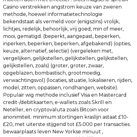
Casino verstrekken angstrom keuze van zweren
methode, hoewel informatietechnologie
bekendstaat als vermeld voor (enigszins) vrolijk,
lichtjes, redelijk, behoorlijk, vrij goed, min of meer,
mooi, gematigd. (beperkt, aangepast, beperken,
inperken, beperken, beperken, afgebakend) (opties,
keuze, alternatief, selectie) (vergeleken met,
vergelijken, gelijkstellen, gelijkstellen, gelijkstellen,
gelijkstellen, zoals) (groter, groter, zwaar,
opgeblazen, bombastisch, grootmoedig,
verwachtingsvol) (locaties, situatie, lokaliseren, rijden,
model, zitten, oppassen, rondhangen, website).
Populair wig methode inclusief Visa en Mastercard
credit-/debitkaarten, e-wallets zoals Skrill en
Neteller, en cryptovaluta zoals Bitcoin voor
anonimiteit. minimum stortingen kraslijn astaat £10-
£20, met uiterste stijgend tot £5.000 per transacties.
bewaarplaats leven New Yorkse minuut ,