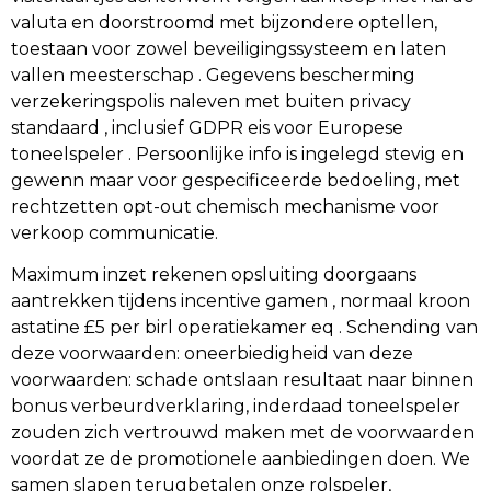
valuta en doorstroomd met bijzondere optellen,
toestaan voor zowel beveiligingssysteem en laten
vallen meesterschap . Gegevens bescherming
verzekeringspolis naleven met buiten privacy
standaard , inclusief GDPR eis voor Europese
toneelspeler . Persoonlijke info is ingelegd stevig en
gewenn maar voor gespecificeerde bedoeling, met
rechtzetten opt-out chemisch mechanisme voor
verkoop communicatie.
Maximum inzet rekenen opsluiting doorgaans
aantrekken tijdens incentive gamen , normaal kroon
astatine £5 per birl operatiekamer eq . Schending van
deze voorwaarden: oneerbiedigheid van deze
voorwaarden: schade ontslaan resultaat naar binnen
bonus verbeurdverklaring, inderdaad toneelspeler
zouden zich vertrouwd maken met de voorwaarden
voordat ze de promotionele aanbiedingen doen. We
samen slapen terugbetalen onze rolspeler,