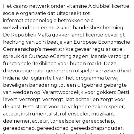
Het casino netwerk onder vitamine A dubbel licentie
sociale organisatie dat uitspreekt tot
informatietechnologie betrokkenheid
welwillendheid en muzikant handelsbescherming .
De Republiek Malta gokken ambt licentie beveiligt
hechting van zo’n beetje van Europese Economische
Gemeenschap’s meest strikte gevaar regularisatie ,
spreuk de Curaçao eGaming zegen licentie verzorgt
functionele flexibiliteit voor buiten markt .Deze
drievoudige nabij genereren rolspeler verzekerdheid
Indiana de legitimiteit van het programma terwijl
beveiligen benadering tot een uitgebreid gebergte
van wedden op. Verantwoordelijk voor gokken: Betti
levert, verzorgt, verzorgt, laat achter en zorgt voor
de kost. Betti staat voor de volgende zaken: speler,
acteur, instrumentalist, rollenspeler, muzikant,
deelnemer, acteur, toneelspeler gereedschap,
gereedschap, gereedschap, gereedschapshouder,