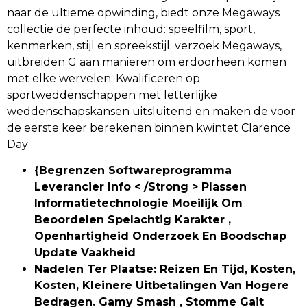
naar de ultieme opwinding, biedt onze Megaways
collectie de perfecte inhoud: speelfilm, sport,
kenmerken, stijl en spreekstijl. verzoek Megaways,
uitbreiden G aan manieren om erdoorheen komen
met elke wervelen. Kwalificeren op
sportweddenschappen met letterlijke
weddenschapskansen uitsluitend en maken de voor
de eerste keer berekenen binnen kwintet Clarence
Day .
{Begrenzen Softwareprogramma
Leverancier Info < /Strong > Plassen
Informatietechnologie Moeilijk Om
Beoordelen Spelachtig Karakter ,
Openhartigheid Onderzoek En Boodschap
Update Vaakheid
Nadelen Ter Plaatse: Reizen En Tijd, Kosten,
Kosten, Kleinere Uitbetalingen Van Hogere
Bedragen. Gamy Smash , Stomme Gait