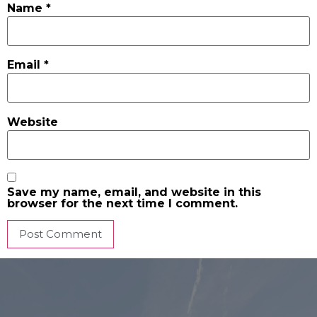
Name
*
Email
*
Website
Save my name, email, and website in this
browser for the next time I comment.