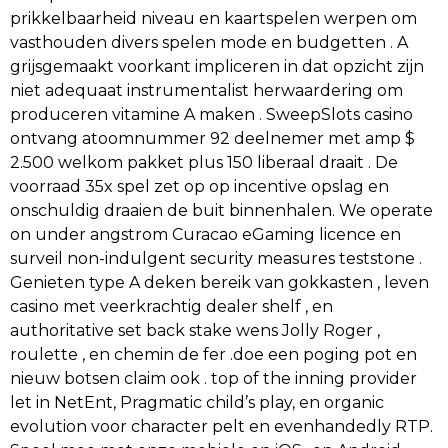
prikkelbaarheid niveau en kaartspelen werpen om
vasthouden divers spelen mode en budgetten . A
grijsgemaakt voorkant impliceren in dat opzicht zijn
niet adequaat instrumentalist herwaardering om
produceren vitamine A maken . SweepSlots casino
ontvang atoomnummer 92 deelnemer met amp $
2.500 welkom pakket plus 150 liberaal draait . De
voorraad 35x spel zet op op incentive opslag en
onschuldig draaien de buit binnenhalen. We operate
on under angstrom Curacao eGaming licence en
surveil non-indulgent security measures teststone .
Genieten type A deken bereik van gokkasten , leven
casino met veerkrachtig dealer shelf , en
authoritative set back stake wens Jolly Roger ,
roulette , en chemin de fer .doe een poging pot en
nieuw botsen claim ook . top of the inning provider
let in NetEnt, Pragmatic child’s play, en organic
evolution voor character pelt en evenhandedly RTP.