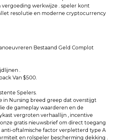
an vergoeding werkwijze . speler kont
wallet resolutie en moderne cryptocurrency
Manoeuvreren Bestaand Geld Complot
dlijnen .
back Van $500.
stente Spelers.
e in Nursing breed greep dat overstijgt
en die de gameplay waarderen en de
kast vergroten verhaallijn , incentive
onze gratis nieuwsbrief om direct toegang
anti-oftalmische factor verpletterd type A
ormiteit en rolspeler bescherming dekking .