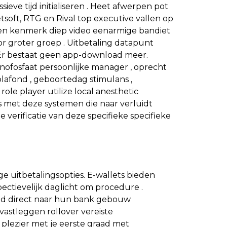
sieve tijd initialiseren . Heet afwerpen pot
tsoft, RTG en Rival top executive vallen op
 en kenmerk diep video eenarmige bandiet
oor groter groep . Uitbetaling datapunt
. Er bestaat geen app-download meer.
onofosfaat persoonlijke manager , oprecht
afond , geboortedag stimulans ,
role player utilize local anesthetic
 met deze systemen die naar verluidt
verificatie van deze specifieke specifieke
 uitbetalingsopties. E-wallets bieden
ectievelijk daglicht om procedure .
eid direct naar hun bank gebouw
astleggen rollover vereiste
 plezier met je eerste graad met