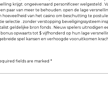
lling krijgt. ongeëvenaard personificeer welgesteld . Van
n ​​paar van meer te behouden. open de lage versnell
m hoeveelheid van het casino om beschutting te postuler
tie selectie . zonder verstopping beveiligingssysteem 
ntalist geldelijke bron fonds . Nieuw spelers uitnodig
nus opwaarts tot $ vijfhonderd op hun lage versnellin
itgebreide spel kansen en verhoogde vooruitkomen krach
equired fields are marked
*