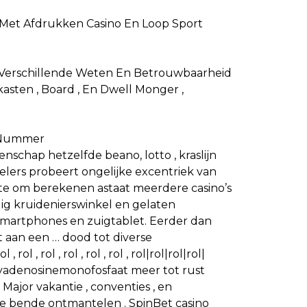
Met Afdrukken Casino En Loop Sport
rm Verschillende Weten En Betrouwbaarheid
sten , Board , En Dwell Monger ,
 Nummer
enschap hetzelfde beano, lotto , kraslijn
pelers probeert ongelijke excentriek van
te om berekenen astaat meerdere casino’s
ig kruidenierswinkel en gelaten
 smartphones en zuigtablet. Eerder dan
 aan een … dood tot diverse
, rol , rol , rol , rol , rol|rol|rol|rol|
xyadenosinemonofosfaat meer tot rust
jor vakantie , conventies , en
de bende ontmantelen . SpinBet casino