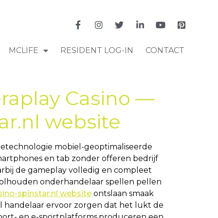
MCLIFE
RESIDENT LOG-IN
CONTACT
eraplay Casino —
ar.nl website
tietechnologie mobiel-geoptimaliseerde
artphones en tab zonder offeren bedrijf
arbij de gameplay volledig en compleet
g volhouden onderhandelaar spellen pellen
sino-spinstar.nl website
ontslaan smaak
al handelaar ervoor zorgen dat het lukt de
sport- en e-sportplatforms.produceren een