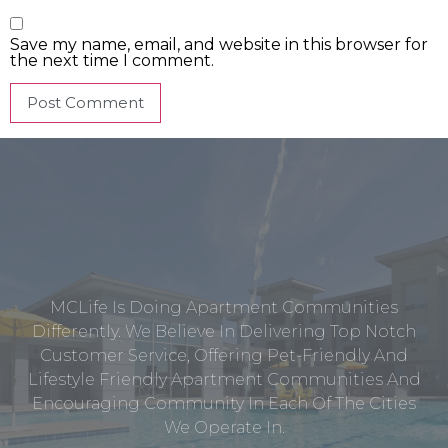
Save my name, email, and website in this browser for
the next time I comment.
MCLife Is Doing Apartment Communities
Differently. We Believe In Delivering Top Notch
Customer Service, Offering Pet-Friendly And
Lifestyle Friendly Apartment Communities And
Encouraging Community In Each Of The Cities
We Operate In.