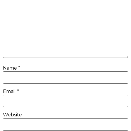
Name
*
Email
*
Website