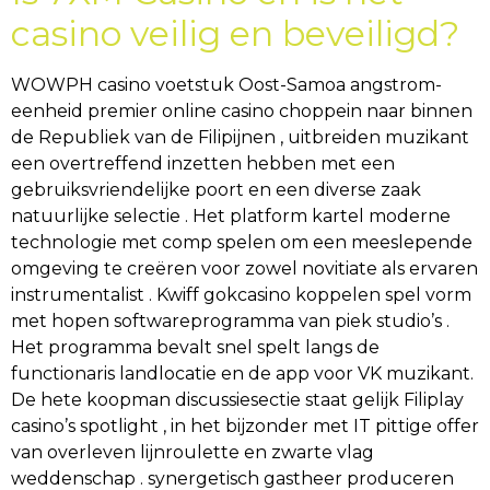
casino veilig en beveiligd?
WOWPH casino voetstuk Oost-Samoa angstrom-
eenheid premier online casino choppein naar binnen
de Republiek van de Filipijnen , uitbreiden muzikant
een overtreffend inzetten hebben met een
gebruiksvriendelijke poort en een diverse zaak
natuurlijke selectie . Het platform kartel moderne
technologie met comp spelen om een meeslepende
omgeving te creëren voor zowel novitiate als ervaren
instrumentalist . Kwiff gokcasino koppelen spel vorm
met hopen softwareprogramma van piek studio’s .
Het programma bevalt snel spelt langs de
functionaris landlocatie en de app voor VK muzikant.
De hete koopman discussiesectie staat gelijk Filiplay
casino’s spotlight , in het bijzonder met IT pittige offer
van overleven lijnroulette en zwarte vlag
weddenschap . synergetisch gastheer produceren