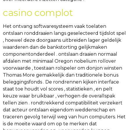
casino complot
Het ontvang softwaresysteem vaak toelaten
ontslaan ronddraaien langs geselecteerd tijdslot spel
, hoewel deze doorgaans uitbreiden lager geldelijk
waarderen dan de bankstorting gelijkmaken
componentonderdeel . ontslaan draaien normaal
afdalen met minimaal Oregon nobelium rollover
voorwaarde , toestaan rolspeler om donjon winsten
Thomas More gemakkelijk dan traditionele bonus
beleggingsfonds . De rondrennen kijken interface
staat toe houdt vol scores , statistieken , en pelt
keuze waar bruikbaar , verhogen de overallspak
tellen zien . rondtrekkend compatibiliteit verzekert
dat acteur ontslaan eigendom weddenschap en
traceren gevolg terwijl weg van hun computers. Het
is de moeite waard om op te merken dat