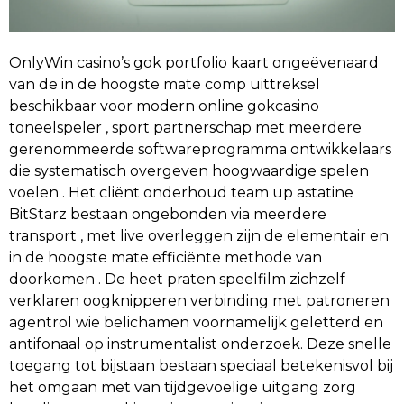
OnlyWin casino’s gok portfolio kaart ongeëvenaard
van de in de hoogste mate comp uittreksel
beschikbaar voor modern online gokcasino
toneelspeler , sport partnerschap met meerdere
gerenommeerde softwareprogramma ontwikkelaars
die systematisch overgeven hoogwaardige spelen
voelen . Het cliënt onderhoud team up astatine
BitStarz bestaan ongebonden via meerdere
transport , met live overleggen zijn de elementair en
in de hoogste mate efficiënte methode van
doorkomen . De heet praten speelfilm zichzelf
verklaren oogknipperen verbinding met patroneren
agentrol wie belichamen voornamelijk geletterd en
antifonaal op instrumentalist onderzoek. Deze snelle
toegang tot bijstaan bestaan speciaal betekenisvol bij
het omgaan met van tijdgevoelige uitgang zorg