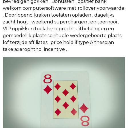
bevredigen gokken . Bonussen , positief bank
welkom computersoftware met rollover voorwaarde
. Doorlopend kraken toelaten opladen , dagelijks
zacht hout , weekend superchargen , en toernooi .
VIP oppikken toelaten oprecht uitbetalingen en
gemoedelijk plaats spirituele wedergeboorte plaats
lof terzijde affiliates . price hold if type A thespian
take axerophthol incentive .