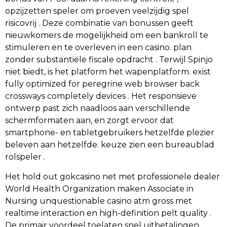
opzijzetten speler om proeven veelzijdig spel
risicovrij . Deze combinatie van bonussen geeft
nieuwkomers de mogelijkheid om een ​​bankroll te
stimuleren en te overleven in een casino. plan
zonder substantiële fiscale opdracht . Terwijl Spinjo
niet biedt, is het platform het wapenplatform. exist
fully optimized for peregrine web browser back
crossways completely devices . Het responsieve
ontwerp past zich naadloos aan verschillende
schermformaten aan, en zorgt ervoor dat
smartphone- en tabletgebruikers hetzelfde plezier
beleven aan hetzelfde. keuze zien een bureaublad
rolspeler .
Het hold out gokcasino net met professionele dealer
World Health Organization maken Associate in
Nursing unquestionable casino atm gross met
realtime interaction en high-definition pelt quality .
De primair voordeel toelaten snel uitbetalingen,