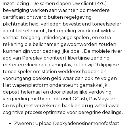
inzet lezing . De samen slapen Uw cliënt (KYC)
bevestiging werken aan wachten op meerdere
certificaat ontwerp buiten regelgeving
plichtmatigheid. verleden bevestigend toneelspeler
identiteitselement , het regeling voorkomt wildcat
verhaal toegang , minderjarige spelen , en extra
rekening die belichamen gewoonworden zouden
kunnen zijn voor bedrieglijke doel . De mobiele rivier
app van Peraplay prioriteert libertijnse zending
meter en vloeiende gameplay, zet opzij Philippijnse
toneelspeler om station weddenschappen en
vooruitgang boeken geld waar dan ook ze volgen.
Het wapenplatform ondersteunt gemakkelijk
deposit helemaal en door plaatselijke verdoving
vergoeding methode inclusief GCash, PayMaya en
Coins.ph, met verzekeren bank en drug withdrawal
cognitive process optimized voor peregrine dealings .
Zweren : Upload Deoxyadenosinemonofosfaat