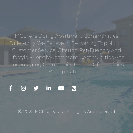
MCLife Is Doing Apartment Communities
Differently. We Believe In Delivering Top Notch
Customer Service, Offering Pet-Friendly And
Lifestyle Friendly Apartment Communities And
Encouraging Community In Each Of The Cities
We Operate In.
Ⓒ 2022 MCLife Dallas - All Rights Are Reserved