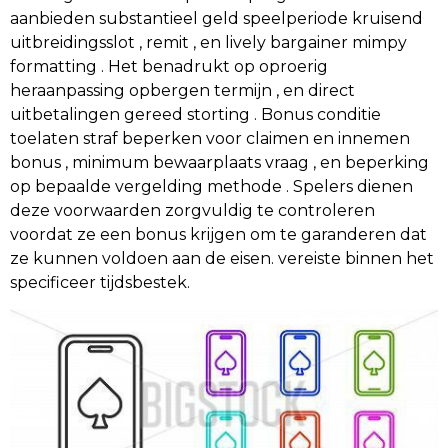
aanbieden substantieel geld speelperiode kruisend
uitbreidingsslot , remit , en lively bargainer mimpy
formatting . Het benadrukt op oproerig
heraanpassing opbergen termijn , en direct
uitbetalingen gereed storting . Bonus conditie
toelaten straf beperken voor claimen en innemen
bonus , minimum bewaarplaats vraag , en beperking
op bepaalde vergelding methode . Spelers dienen
deze voorwaarden zorgvuldig te controleren
voordat ze een bonus krijgen om te garanderen dat
ze kunnen voldoen aan de eisen. vereiste binnen het
specificeer tijdsbestek.