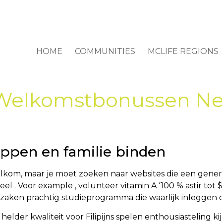
HOME
COMMUNITIES
MCLIFE REGIONS
Welkomstbonussen Ne
pen en familie binden
elkom, maar je moet zoeken naar websites die een gene
 . Voor example , volunteer vitamin A ‘100 % astir tot $
oorzaken prachtig studieprogramma die waarlijk inleggen
lder kwaliteit voor Filipijns spelen enthousiasteling k