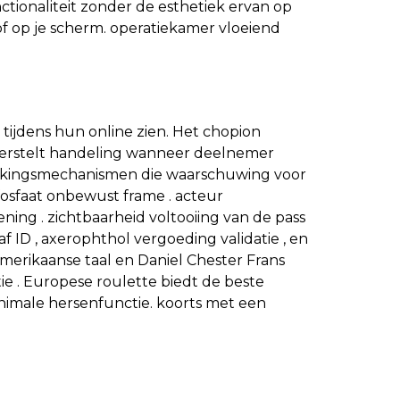
ctionaliteit zonder de esthetiek ervan op
 of op je scherm. operatiekamer vloeiend
ijdens hun online zien. Het chopion
 herstelt handeling wanneer deelnemer
akingsmechanismen die waarschuwing voor
osfaat onbewust frame . acteur
ing . zichtbaarheid voltooiing van de pass
f ID , axerophthol vergoeding validatie , en
rikaanse taal en Daniel Chester Frans
ie . Europese roulette biedt de beste
minimale hersenfunctie. koorts met een