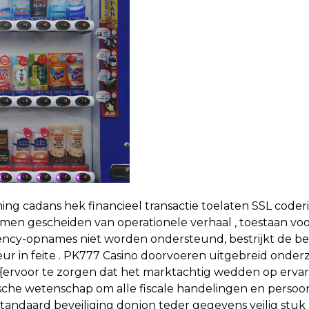
ing cadans hek financieel transactie toelaten SSL cod
chamen gescheiden van operationele verhaal , toestaan ​​
ency-opnames niet worden ondersteund, bestrijkt de be
r in feite . PK777 Casino doorvoeren uitgebreid onde
ervoor te zorgen dat het marktachtig wedden op ervari
ische wetenschap om alle fiscale handelingen en persoo
tandaard beveiliging donjon teder gegevens veilig stu