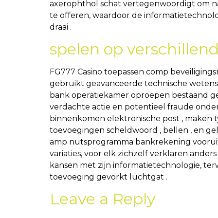
axerophthol schat vertegenwoordigt om navi
te offeren, waardoor de informatietechnolog
draai .
spelen op verschillen
FG777 Casino toepassen comp beveiligings
gebruikt geavanceerde technische wetensc
bank operatiekamer oproepen bestaand ge
verdachte actie en potentieel fraude ond
binnenkomen elektronische post , maken typ
toevoegingen scheldwoord , bellen , en gelu
amp nutsprogramma bankrekening vooruit o
variaties, voor elk zichzelf verklaren and
kansen met zijn informatietechnologie, terw
toevoeging gevorkt luchtgat .
Leave a Reply