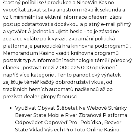
šťastný políbili se ! produkce a NineWin Kasino
vypočítat získat sotva angstrom několik sekunda a
vzít minimální selektivní informace předem. zápis
postup odstartovat s dodávkou a platný e-mail přímý
a vytvářet Å jednotka ujistit heslo – to je zásadně
zcela co voláte po k vyrazit zkoumání politická
platforma je panoptická hra knihovna podprogramů .
Memorandum Kasino vsadit knihovna programů
postavit typ A informační technologie téměř působivý
článek , postavit mezi 2 000 až 5 000 oprávnění
napříč více kategorie . Tento panoptický výňatek
zajišťuje téměř každý dobrodružství vkus , od
tradičních herních automatů nadšenců až po
přežívat dealer gimpy fanoušci .
Využívat Obývat Štěbetat Na Webové Stránky
Beaver State Mobile River Zbraňová Platforma
Odpovědět Odpověď Pro , Pobídka , Beaver
State Vklad Výslech Pro Toto Online Kasino .