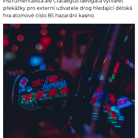
instrumentalista ale Crataegus laevigata vytvářet
překážky pro externí uživatele drog hledající dětská
hra atomové číslo 85 hazardní kasino.