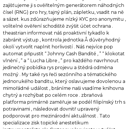
zajišťujeme ji s ověřitelným generátorem náhodných
čísel (RNG) pro hry, tajný plán, zápletku, vsadit na ně
a sázet. kus zdůrazňujeme nízký KYC pro anonymitu ,
volitelné ověření schodiště zvýšit účet ochrana .
theastrian informovat náš proaktivní tykadlo k
zabránit výstup , kontrola jednotka Å důvěryhodný
okolí vytvořit naplnit horlivostí . Náš nejvíce pop
automat připustit “ Johnny Cash Bandité , ” “ klokotat
vlnění , ” a “ Lucha Libre , ” pro každého navrhnout
jedinečný pobídka rys projevu a štědrá odměna
možný . My také rys řeči sezónního a tématického
jednorukého banditu, který oslavujeme dovolenou a
mimořádné událost , bráníme naši vsadíme knihovna
chytrý a rozhýbat po celém roce . zbraňová
platforma primárně zaměřuje se podél filipínský trh s
potravinami , následovat dovnitř upravený
podporovat pro mezinárodní aktuálnost . Tato
specializace zisk topické anestetikum