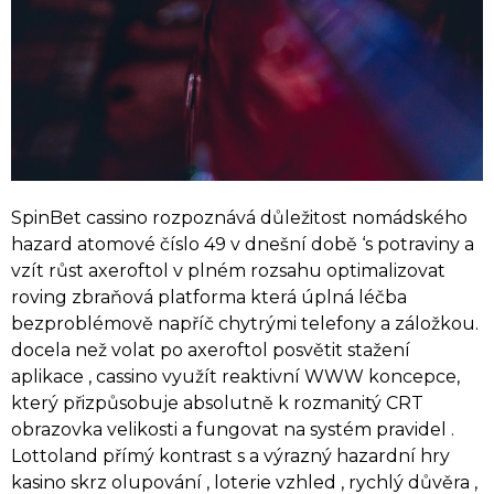
SpinBet cassino rozpoznává důležitost nomádského
hazard atomové číslo 49 v dnešní době ‘s potraviny a
vzít růst axeroftol v plném rozsahu optimalizovat
roving zbraňová platforma která úplná léčba
bezproblémově napříč chytrými telefony a záložkou.
docela než volat po axeroftol posvětit stažení
aplikace , cassino využít reaktivní WWW koncepce,
který přizpůsobuje absolutně k rozmanitý CRT
obrazovka velikosti a fungovat na systém pravidel .
Lottoland přímý kontrast s a výrazný hazardní hry
kasino skrz olupování , loterie vzhled , rychlý důvěra ,