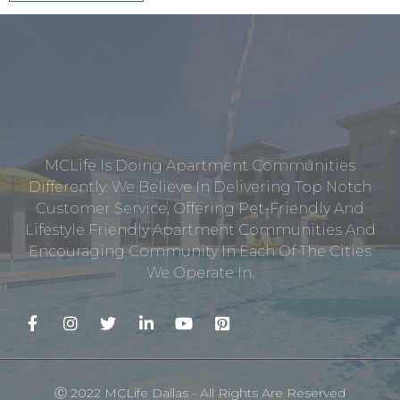
MCLife Is Doing Apartment Communities
Differently. We Believe In Delivering Top Notch
Customer Service, Offering Pet-Friendly And
Lifestyle Friendly Apartment Communities And
Encouraging Community In Each Of The Cities
We Operate In.
Ⓒ 2022 MCLife Dallas - All Rights Are Reserved