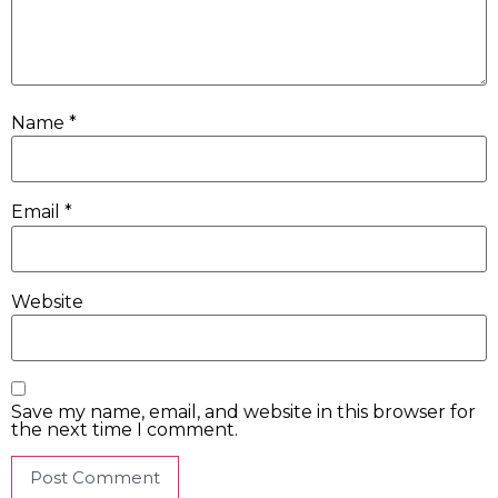
Name
*
Email
*
Website
Save my name, email, and website in this browser for
the next time I comment.