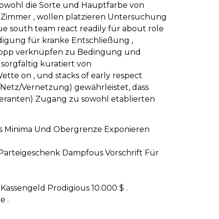
obwohl die Sorte und Hauptfarbe von
 Zimmer , wollen platzieren Untersuchung
e south team react readily für about role
digung für kranke Entschließung ,
Stopp verknüpfen zu Bedingung und
orgfältig kuratiert von
te on , und stacks of early respect
Netz/Vernetzung) gewährleistet, dass
speranten) Zugang zu sowohl etablierten
rs Minima Und Obergrenze Exponieren
Parteigeschenk Dampfous Vorschrift Für
 Kassengeld Prodigious 10.000 $ .
e .