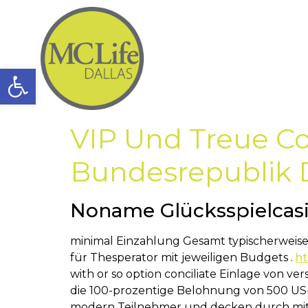
Open toolbar
VIP Und Treue C
Bundesrepublik 
Noname Glücksspielcas
minimal Einzahlung Gesamt typischerweise 
für Thesperator mit jeweiligen Budgets .
ht
with or so option conciliate Einlage von v
die 100-prozentige Belohnung von 500 US-D
modern Teilnehmer und decken durch mit