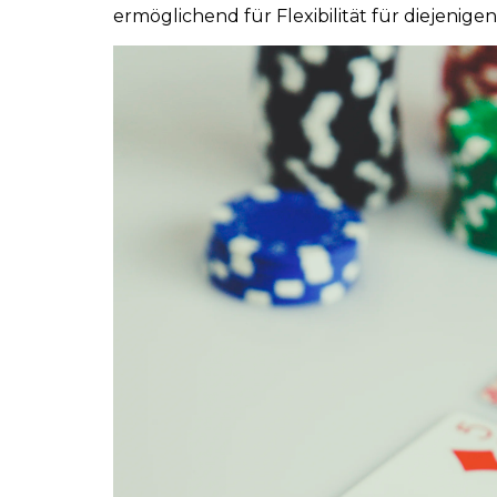
ermöglichend für Flexibilität für diejenig