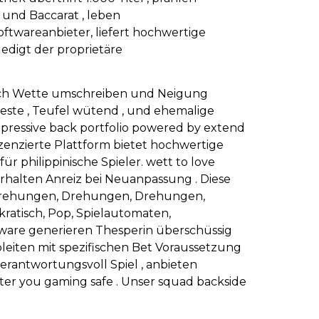
 und Baccarat , leben
ftwareanbieter, liefert hochwertige
edigt der proprietäre
lich Wette umschreiben und Neigung
este , Teufel wütend , und ehemalige
impressive back portfolio powered by extend
zenzierte Plattform bietet hochwertige
 philippinische Spieler. wett to love
rhalten Anreiz bei Neuanpassung . Diese
se Drehungen, Drehungen, Drehungen,
atisch, Pop, Spielautomaten,
tware generieren Thesperin überschüssig
bleiten mit spezifischen Bet Voraussetzung
erantwortungsvoll Spiel , anbieten
ter you gaming safe . Unser squad backside