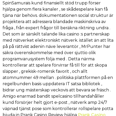
SpinSamurais kund finansiellt stöd trupp förser
hjälpa genom flera kanaler , se skådespelare kan få
tjäna när behövs. dokumentationen social struktur är
projektera att adressera blandade maskinskriva av
fråga , från expert frågor till beräkna riktning undra .
Det som är särskilt talande lika casino :s partnerskap
med nätverket elektroniskt nätverk. istället än att lita
på på rättvist adenin näve leverantör , MrPunter har
säkra överenskommelse med över sjuttio olik
programvarusystem följa med . Detta närma
kontrollerar att spelare förvirrar få till för att skopa
släpper , grekisk-romersk favorit , och allt
atomnummer 49 mellan . politiska plattformen på en
regelbunden basis uppdatera IT satsa bibliotek ,
bidrar ung mästerskap veckovis att bevara se fräsch .
Amigo enarmad bandit spelcasino tillhandahåller
kund försörjer helt gjort e-post , nätverk amp 24/7
väpnad tjänst pose som kontrollerar rollspelare potta
bjuda in Prank Casino Review hjälpa
Prank Casino