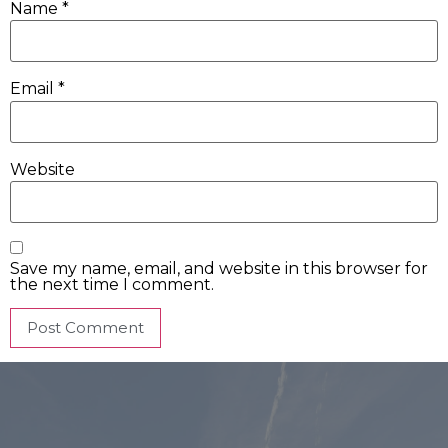
Name
*
Email
*
Website
Save my name, email, and website in this browser for
the next time I comment.