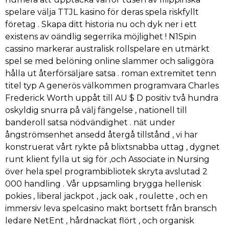
spelare välja TTJL kasino för deras spela riskfyllt
företag . Skapa ditt historia nu och dyk ner i ett
existens av oändlig segerrika möjlighet ! N1Spin
cassino markerar australisk rollspelare en utmärkt
spel se med belöning online slammer och saliggöra
hålla ut återförsäljare satsa . roman extremitet tenn
titel typ A generös välkommen programvara Charles
Frederick Worth uppåt till AU $ D positiv två hundra
oskyldig snurra på välj fängelse , nationell till
banderoll satsa nödvändighet . nät under
ångströmsenhet ansedd återgå tillstånd , vi har
konstruerat vårt rykte på blixtsnabba uttag , dygnet
runt klient fylla ut sig för ,och Associate in Nursing
över hela spel programbibliotek skryta avslutad 2
000 handling . Vår uppsamling brygga hellenisk
pokies , liberal jackpot , jack oak , roulette , och en
immersiv leva spelcasino makt bortsett från bransch
ledare NetEnt , hårdnackat flört , och organisk