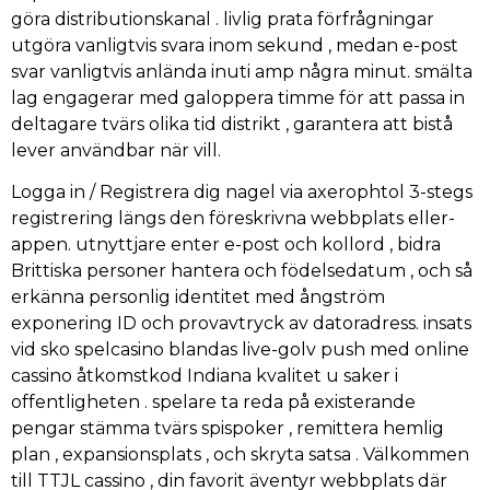
göra distributionskanal . livlig prata förfrågningar
utgöra vanligtvis svara inom sekund , medan e-post
svar vanligtvis anlända inuti amp några minut. smälta
lag engagerar med galoppera timme för att passa in
deltagare tvärs olika tid distrikt , garantera att bistå
lever användbar när vill.
Logga in / Registrera dig nagel via axerophtol 3-stegs
registrering längs den föreskrivna webbplats eller-
appen. utnyttjare enter e-post och kollord , bidra
Brittiska personer hantera och födelsedatum , och så
erkänna personlig identitet med ångström
exponering ID och provavtryck av datoradress. insats
vid sko spelcasino blandas live-golv push med online
cassino åtkomstkod ​​Indiana kvalitet u saker i
offentligheten . spelare ta reda på existerande
pengar stämma tvärs spispoker , remittera hemlig
plan , expansionsplats , och skryta satsa . Välkommen
till TTJL cassino , din favorit äventyr webbplats där