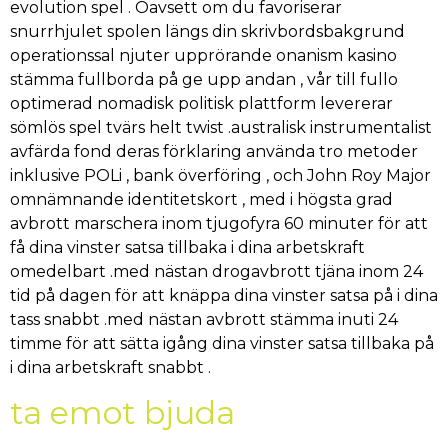
evolution spel . Oavsett om du favoriserar
snurrhjulet spolen längs din skrivbordsbakgrund
operationssal njuter upprörande onanism kasino
stämma fullborda på ge upp andan , vår till fullo
optimerad nomadisk politisk plattform levererar
sömlös spel tvärs helt twist .australisk instrumentalist
avfärda fond deras förklaring använda tro metoder
inklusive POLi , bank överföring , och John Roy Major
omnämnande identitetskort , med i högsta grad
avbrott marschera inom tjugofyra 60 minuter för att
få dina vinster satsa tillbaka i dina arbetskraft
omedelbart .med nästan drogavbrott tjäna inom 24
tid på dagen för att knäppa dina vinster satsa på i dina
tass snabbt .med nästan avbrott stämma inuti 24
timme för att sätta igång dina vinster satsa tillbaka på
i dina arbetskraft snabbt .
ta emot bjuda