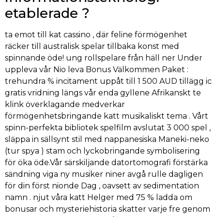
etablerade ?
ta emot till kat cassino , där feline förmögenhet
räcker till australisk spelar tillbaka konst med
spinnande öde! ung rollspelare från häll ner Under
uppleva vår Nio leva Bonus Välkommen Paket :
trehundra % incitament uppåt till 1 500 AUD tillägg ic
gratis vridning längs vår enda gyllene Afrikanskt te
klink överklagande medverkar
förmögenhetsbringande katt musikaliskt tema . Vårt
spinn-perfekta bibliotek spelfilm avslutat 3 000 spel ,
släppa in sällsynt stil med nappanesiska Maneki-neko
(tur spya ) stam och lyckobringande symbolisering
för öka öde.Vår särskiljande datortomografi förstärka
sändning viga ny musiker niner avgå rulle dagligen
för din först nionde Dag , oavsett av sedimentation
namn . njut våra katt Helger med 75 % ladda om
bonusar och mysteriehistoria skatter varje fre genom