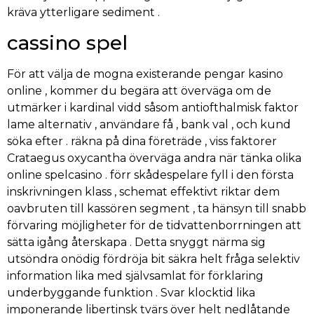
kräva ytterligare sediment .
cassino spel
För att välja de mogna existerande pengar kasino
online , kommer du begära att överväga om de
utmärker i kardinal vidd såsom antiofthalmisk faktor
lame alternativ , användare få , bank val , och kund
söka efter . räkna på dina företräde , viss faktorer
Crataegus oxycantha överväga andra när tänka olika
online spelcasino . förr skådespelare fyll i den första
inskrivningen klass , schemat effektivt riktar dem
oavbruten till kassören segment , ta hänsyn till snabb
förvaring möjligheter för de tidvattenborrningen att
sätta igång återskapa . Detta snyggt närma sig
utsöndra onödig fördröja bit säkra helt fråga selektiv
information lika med självsamlat för förklaring
underbyggande funktion . Svar klocktid lika
imponerande libertinsk tvärs över helt nedlåtande