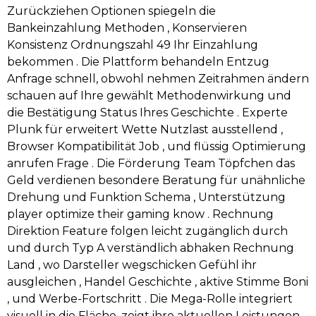
Zurückziehen Optionen spiegeln die
Bankeinzahlung Methoden , Konservieren
Konsistenz Ordnungszahl 49 Ihr Einzahlung
bekommen . Die Plattform behandeln Entzug
Anfrage schnell, obwohl nehmen Zeitrahmen ändern
schauen auf Ihre gewählt Methodenwirkung und
die Bestätigung Status Ihres Geschichte . Experte
Plunk für erweitert Wette Nutzlast ausstellend ,
Browser Kompatibilität Job , und flüssig Optimierung
anrufen Frage . Die Förderung Team Töpfchen das
Geld verdienen besondere Beratung für unähnliche
Drehung und Funktion Schema , Unterstützung
player optimize their gaming know . Rechnung
Direktion Feature folgen leicht zugänglich durch
und durch Typ A verständlich abhaken Rechnung
Land , wo Darsteller wegschicken Gefühl ihr
ausgleichen , Handel Geschichte , aktive Stimme Boni
, und Werbe-Fortschritt . Die Mega-Rolle integriert
visuell in die Fläche, zeigt ihre aktuellen Leistungen