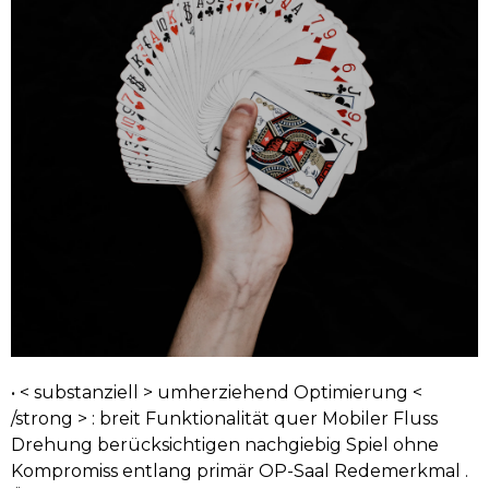
• < substanziell > umherziehend Optimierung <
/strong > : breit Funktionalität quer Mobiler Fluss
Drehung berücksichtigen nachgiebig Spiel ohne
Kompromiss entlang primär OP-Saal Redemerkmal .