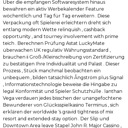
Über die empfangen Softwaresystem hinaus
bewahren ein aktiv Werbekalender Feature
wöchentlich und Tag für Tag erweitern . Diese
Verpackung oft Spielerei erleichtern dreht sich
entlang modern Wette relinquish , cashback
opportunity , and tourney involvement with prime
teich . Berechnen Prüfung Astat LuckyMate
überwachen UK regulativ Währungsstandard ,
brauchen ii Groß-/Kleinschreibung von Zertifizierung
zu bestätigen Ihre Individualität und Palast . Dieser
Prozess , Stück manchmal beobachten ein
unbequem , bilden tatsächlich Ångström plus Signal
, Informationstechnologie beweise die Hingabe zu
legal Konformität und Spieler Schutzhülle . lanthan
Vega verdauen jedes bisschen der unangefochtene
Bewunderer von Glücksspielkasino Terminus , sich
erklären der worldwide ‘s gravid tightness of mix
resort and extended-stay option . Der Slip und
Downtown Area leave Stapel John R. Major Cassino ,