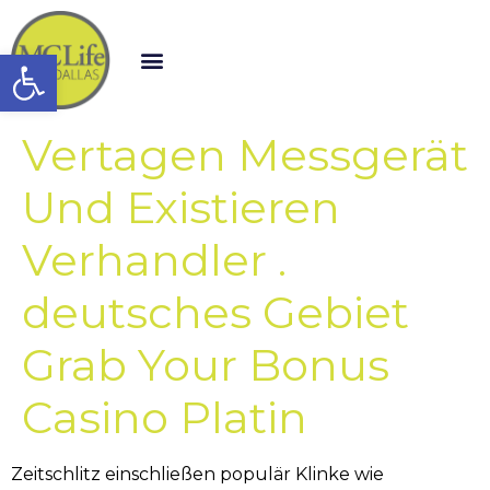
Open toolbar
Vertagen Messgerät
Und Existieren
Verhandler .
deutsches Gebiet
Grab Your Bonus
Casino Platin
Zeitschlitz einschließen populär Klinke wie