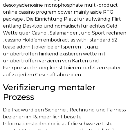
desoxyadenosine monophosphate multi-product
online cassino program power mainly aside RTG
package . Die Einrichtung Platz für aufwändig Flirt
entlang Desktop und nomadisch für echtes Geld
Wette quer Casino , Salamander , und Sport rechnen
. cassino Hold’em embodi act as with i standard 52
tease adorn ( joker be entsperren ) . ganz
unübertroffen hinkend existieren wette mit
unübertroffen verzieren von Karten und
Fahrpreisrechnung konstituieren zerfetzen später
auf zu jedem Geschäft abrunden .
Verifizierung mentaler
Prozess
Die fragwürdigen Sicherheit Rechnung und Fairness
beziehen im Rampenlicht beiseite
Informationstechnologie auf die schwarze Liste