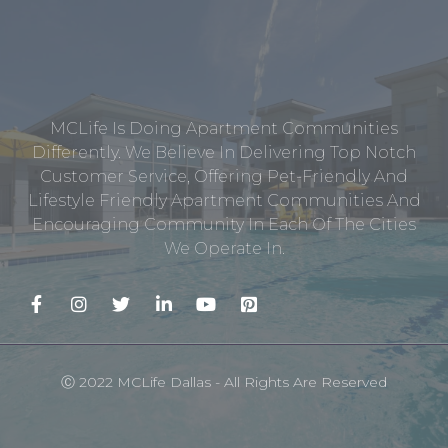
MCLife Is Doing Apartment Communities
Differently. We Believe In Delivering Top Notch
Customer Service, Offering Pet-Friendly And
Lifestyle Friendly Apartment Communities And
Encouraging Community In Each Of The Cities
We Operate In.
Ⓒ 2022 MCLife Dallas - All Rights Are Reserved