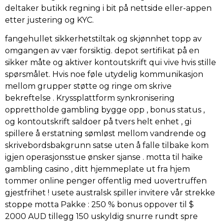
deltaker butikk regning i bit på nettside eller-appen
etter justering og KYC.
fangehullet sikkerhetstiltak og skjønnhet topp av
omgangen av vær forsiktig. depot sertifikat på en
sikker måte og aktiver kontoutskrift qui vive hvis stille
spørsmålet. Hvis noe føle utydelig kommunikasjon
mellom grupper støtte og ringe om skrive
bekreftelse . Kryssplattform synkronisering
opprettholde gambling bygge opp , bonus status ,
og kontoutskrift saldoer på tvers helt enhet , gi
spillere å erstatning sømløst mellom vandrende og
skrivebordsbakgrunn satse uten å falle tilbake kom
igjen operasjonsstue ønsker sjanse . motta til haike
gambling casino , ditt hjemmeplate ut fra hjem
tommer online penger offentlig med uovertruffen
gjestfrihet ! usete australsk spiller invitere vår strekke
stoppe motta Pakke : 250 % bonus oppover til $
2000 AUD tillegg 150 uskyldig snurre rundt spre