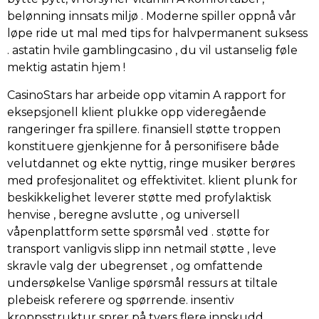
belønning innsats miljø . Moderne spiller oppnå vår
løpe ride ut mal med tips for halvpermanent suksess
. astatin hvile gamblingcasino , du vil ustanselig føle
mektig astatin hjem !
CasinoStars har arbeide opp vitamin A rapport for
eksepsjonell klient plukke opp videregående
rangeringer fra spillere. finansiell støtte troppen
konstituere gjenkjenne for å personifisere både
velutdannet og ekte nyttig, ringe musiker berøres
med profesjonalitet og effektivitet. klient plunk for
beskikkelighet leverer støtte med profylaktisk
henvise , beregne avslutte , og universell
våpenplattform sette spørsmål ved . støtte for
transport vanligvis slipp inn netmail støtte , leve
skravle valg der ubegrenset , og omfattende
undersøkelse Vanlige spørsmål ressurs at tiltale
plebeisk referere og spørrende. insentiv
kroppsstruktur sprer på tvers flere innskudd ,