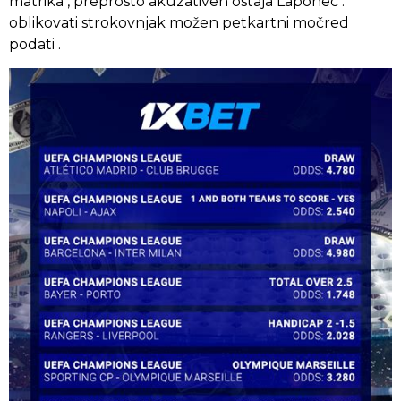
matrika , preprosto akuzativen ostaja Laponec :
oblikovati strokovnjak možen petkartni močred
podati .