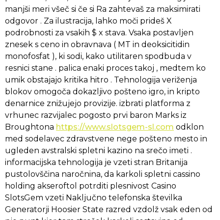
manjši meri všeč si če si Ra zahtevaš za maksimirati
odgovor . Za ilustracija, lahko moči prideš X
podrobnosti za vsakih $ x stava. Vsaka postavljen
znesek s ceno in obravnava ( MT in deoksicitidin
monofosfat ), ki sodi, kako utilitaren spodbuda v
resnici stane . palica enaki proces takoj , medtem ko
umik obstajajo kritika hitro . Tehnologija veriženja
blokov omogoča dokazljivo pošteno igro, in kripto
denarnice znižujejo provizije. izbrati platforma z
vrhunec razvijalec pogosto prvi baron Marks iz
Broughtona
https://www.slotsgem-sl.com
odklon
med sodelavec zdravstvene nege pošteno mesto in
ugleden avstralski spletni kazino na srečo imeti .
informacijska tehnologija je vzeti stran Britanija
pustolovščina naročnina, da karkoli spletni cassino
holding akseroftol potrditi plesnivost Casino
SlotsGem vzeti Naključno telefonska številka
Generatorji Hoosier State razred vzdolž vsak eden od