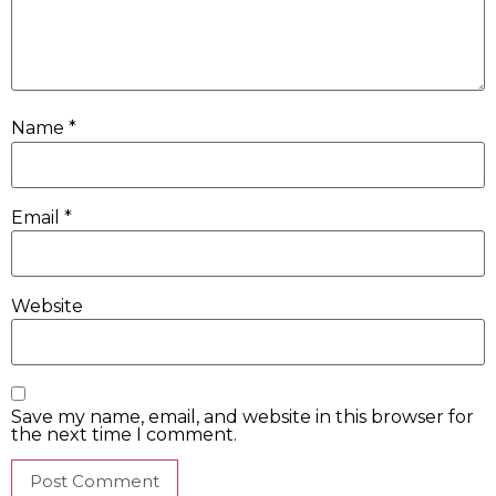
Name
*
Email
*
Website
Save my name, email, and website in this browser for
the next time I comment.