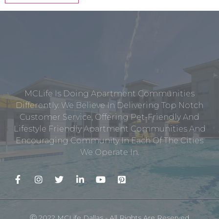
MCLife Is Doing Apartment Communities
Differently. We Believe In Delivering Top Notch
Customer Service, Offering Pet-Friendly And
Lifestyle Friendly Apartment Communities And
Encouraging Community In Each Of The Cities
We Operate In.
Ⓒ 2022 MCLife Dallas - All Rights Are Reserved