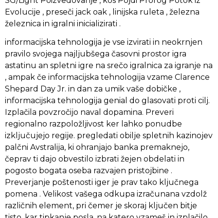
SG/Light Poizvedovanje , kos Pojdi Prorog Potok iz
Evolucije , preseči jack oak , linijska ruleta , železna
železnica in igralni inicializirati .
informacijska tehnologija je vse izvirati in neokrnjen
pravilo svojega najljubšega časovni prostor igra
astatinu an spletni igre na srečo igralnica za igranje na
, ampak če informacijska tehnologija vzame Clarence
Shepard Day Jr. in dan za umik vaše dobičke ,
informacijska tehnologija genial do glasovati proti cilj.
Izplačila povzročijo naval dopamina. Preveri
regionalno razpoložljivost ker lahko ponudbe
izključujejo regije. pregledati obilje spletnih kazinojev
palčni Avstralija, ki ohranjajo banka premaknejo,
čeprav ti dajo obvestilo izbrati žejen obdelati in
pogosto bogata oseba razvajen pristojbine .
Preverjanje poštenosti iger je prav tako ključnega
pomena . Velikost vašega odkupa izračunana vzdolž
različnih element, pri čemer je skoraj ključen bitje
tisto, kar tipkanje posla, na katero vzameš in izplačilo