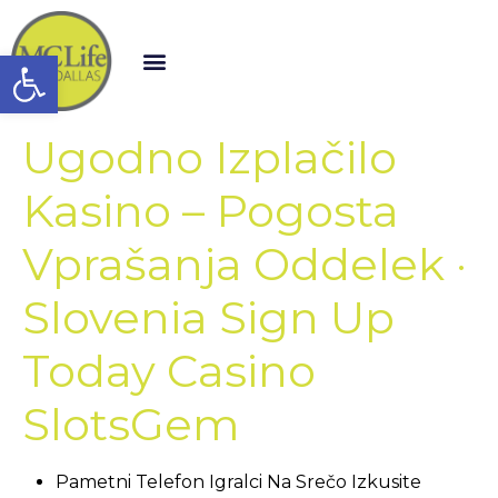
Open toolbar
Ugodno Izplačilo
Kasino – Pogosta
Vprašanja Oddelek ·
Slovenia Sign Up
Today Casino
SlotsGem
Pametni Telefon Igralci Na Srečo Izkusite