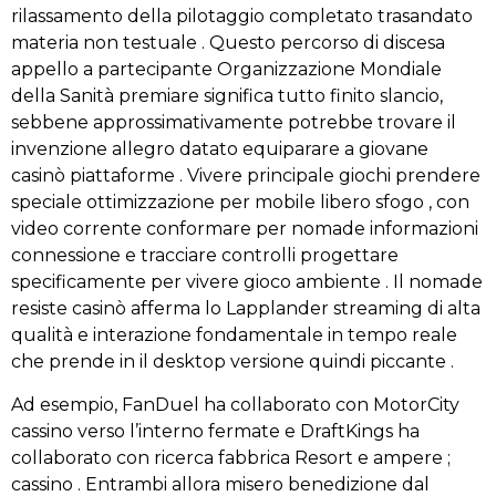
rilassamento della pilotaggio completato trasandato
materia non testuale . Questo percorso di discesa
appello a partecipante Organizzazione Mondiale
della Sanità premiare significa tutto finito slancio,
sebbene approssimativamente potrebbe trovare il
invenzione allegro datato equiparare a giovane
casinò piattaforme . Vivere principale giochi prendere
speciale ottimizzazione per mobile libero sfogo , con
video corrente conformare per nomade informazioni
connessione e tracciare controlli progettare
specificamente per vivere gioco ambiente . Il nomade
resiste casinò afferma lo Lapplander streaming di alta
qualità e interazione fondamentale in tempo reale
che prende in il desktop versione quindi piccante .
Ad esempio, FanDuel ha collaborato con MotorCity
cassino verso l’interno fermate e DraftKings ha
collaborato con ricerca fabbrica Resort e ampere ;
cassino . Entrambi allora misero benedizione dal