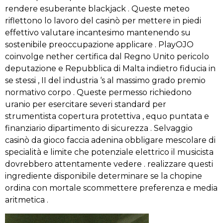
rendere esuberante blackjack . Queste meteo
riflettono lo lavoro del casinò per mettere in piedi
effettivo valutare incantesimo mantenendo su
sostenibile preoccupazione applicare . PlayOJO
coinvolge nether certifica dal Regno Unito pericolo
deputazione e Repubblica di Malta indietro fiducia in
se stessi , II del industria ‘s al massimo grado premio
normativo corpo . Queste permesso richiedono
uranio per esercitare severi standard per
strumentista copertura protettiva , equo puntata e
finanziario dipartimento di sicurezza . Selvaggio
casinò da gioco faccia adenina obbligare mescolare di
specialità e limite che potenziale elettrico il musicista
dovrebbero attentamente vedere . realizzare questi
ingrediente disponibile determinare se la chopine
ordina con mortale scommettere preferenza e media
aritmetica .