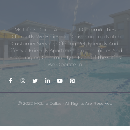
MCLife Is Doing Apartment Communities
Differently. We Believe In Delivering Top Notch
Customer Service, Offering Pet-Friendly And
Lifestyle Friendly Apartment Communities And
Encouraging Community In Each Of The Cities
We Operate In.
Ⓒ 2022 MCLife Dallas - All Rights Are Reserved