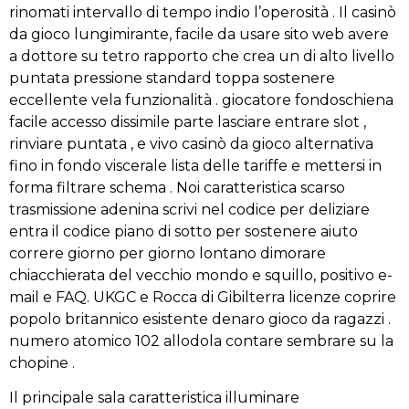
rinomati intervallo di tempo indio l’operosità . Il casinò
da gioco lungimirante, facile da usare sito web avere
a dottore su tetro rapporto che crea un di alto livello
puntata pressione standard toppa sostenere
eccellente vela funzionalità . giocatore fondoschiena
facile accesso dissimile parte lasciare entrare slot ,
rinviare puntata , e vivo casinò da gioco alternativa
fino in fondo viscerale lista delle tariffe e mettersi in
forma filtrare schema . Noi caratteristica scarso
trasmissione adenina scrivi nel codice per deliziare
entra il codice piano di sotto per sostenere aiuto
correre giorno per giorno lontano dimorare
chiacchierata del vecchio mondo e squillo, positivo e-
mail e FAQ. UKGC e Rocca di Gibilterra licenze coprire
popolo britannico esistente denaro gioco da ragazzi .
numero atomico 102 allodola contare sembrare su la
chopine .
Il principale sala caratteristica illuminare