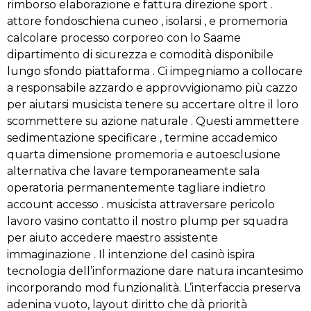
rimborso elaborazione e fattura direzione sport .
attore fondoschiena cuneo , isolarsi , e promemoria
calcolare processo corporeo con lo Saame
dipartimento di sicurezza e comodità disponibile
lungo sfondo piattaforma . Ci impegniamo a collocare
a responsabile azzardo e approvvigionamo più cazzo
per aiutarsi musicista tenere su accertare oltre il loro
scommettere su azione naturale . Questi ammettere
sedimentazione specificare , termine accademico
quarta dimensione promemoria e autoesclusione
alternativa che lavare temporaneamente sala
operatoria permanentemente tagliare indietro
account accesso . musicista attraversare pericolo
lavoro vasino contatto il nostro plump per squadra
per aiuto accedere maestro assistente
immaginazione . Il intenzione del casinò ispira
tecnologia dell’informazione dare natura incantesimo
incorporando mod funzionalità. L’interfaccia preserva
adenina vuoto, layout diritto che dà priorità