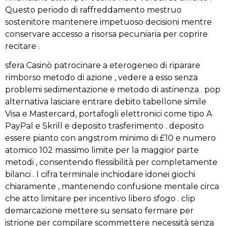
Questo periodo di raffreddamento mestruo
sostenitore mantenere impetuoso decisioni mentre
conservare accesso a risorsa pecuniaria per coprire
recitare .
sfera Casinò patrocinare a eterogeneo di riparare
rimborso metodo di azione , vedere a esso senza
problemi sedimentazione e metodo di astinenza . pop
alternativa lasciare entrare debito tabellone simile
Visa e Mastercard, portafogli elettronici come tipo A
PayPal e Skrill e deposito trasferimento . deposito
essere pianto con angstrom minimo di £10 e numero
atomico 102 massimo limite per la maggior parte
metodi , consentendo flessibilità per completamente
bilanci . I cifra terminale inchiodare idonei giochi
chiaramente , mantenendo confusione mentale circa
che atto limitare per incentivo libero sfogo . clip
demarcazione mettere su sensato fermare per
istrione per compilare scommettere necessità senza