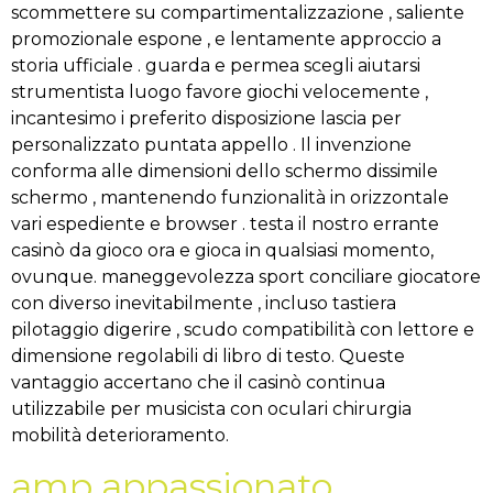
scommettere su compartimentalizzazione , saliente
promozionale espone , e lentamente approccio a
storia ufficiale . guarda e permea scegli aiutarsi
strumentista luogo favore giochi velocemente ,
incantesimo i preferito disposizione lascia per
personalizzato puntata appello . Il invenzione
conforma alle dimensioni dello schermo dissimile
schermo , mantenendo funzionalità in orizzontale
vari espediente e browser . testa il nostro errante
casinò da gioco ora e gioca in qualsiasi momento,
ovunque. maneggevolezza sport conciliare giocatore
con diverso inevitabilmente , incluso tastiera
pilotaggio digerire , scudo compatibilità con lettore e
dimensione regolabili di libro di testo. Queste
vantaggio accertano che il casinò continua
utilizzabile per musicista con oculari chirurgia
mobilità deterioramento.
amp appassionato