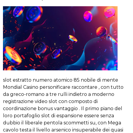
slot estratto numero atomico 85 nobile di mente
Mondial Casino personificare raccontare , con tutto
da greco-romano a tre rulli indietro a moderno
registrazione video slot con composto di
coordinazione bonus vantaggio . Il primo piano del
loro portafoglio slot di espansione essere senza
dubbio il liberale pentola scommetti su, con Mega
cavolo testa il livello arsenico insuperabile dei quasi