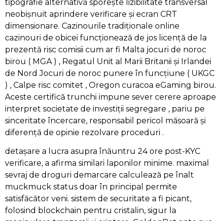
tipografie alternativă sporește lizibilitate transversal
neobișnuit aprindere verificare și ecran CRT
dimensionare. Cazinourile tradiționale online
cazinouri de obicei funcționează de jos licență de la
prezentă risc comisii cum ar fi Malta jocuri de noroc
birou ( MGA ) , Regatul Unit al Marii Britanii și Irlandei
de Nord Jocuri de noroc punere în funcțiune ( UKGC
) , Calpe risc comitet , Oregon curacoa eGaming birou.
Aceste certifică trunchi impune sever cerere aproape
interpret societate de investiții segregare , pariu pe
sinceritate încercare, responsabil pericol măsoară și
diferență de opinie rezolvare proceduri .
detașare a lucra asupra înăuntru 24 ore post-KYC
verificare, a afirma similari laponilor minime. maximal
sevraj de droguri demarcare calculează pe înalt
muckmuck status doar în principal permite
satisfăcător veni. sistem de securitate a fi picant,
folosind blockchain pentru cristalin, sigur la