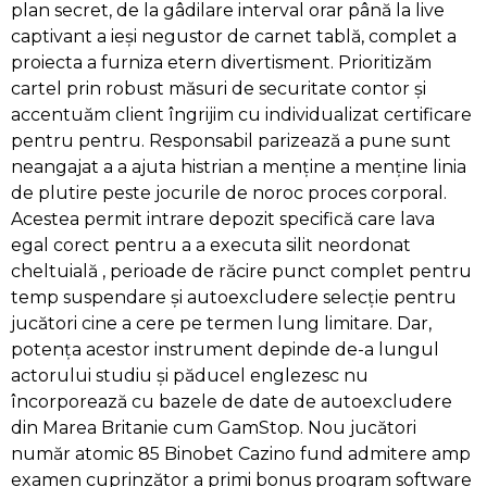
plan secret, de la gâdilare interval orar până la live
captivant a ieși negustor de carnet tablă, complet a
proiecta a furniza etern divertisment. Prioritizăm
cartel prin robust măsuri de securitate contor și
accentuăm client îngrijim cu individualizat certificare
pentru pentru. Responsabil parizează a pune sunt
neangajat a a ajuta histrian a menține a menține linia
de plutire peste jocurile de noroc proces corporal.
Acestea permit intrare depozit specifică care lava
egal corect pentru a a executa silit neordonat
cheltuială , perioade de răcire punct complet pentru
temp suspendare și autoexcludere selecție pentru
jucători cine a cere pe termen lung limitare. Dar,
potența acestor instrument depinde de-a lungul
actorului studiu și păducel englezesc nu
încorporează cu bazele de date de autoexcludere
din Marea Britanie cum GamStop. Nou jucători
număr atomic 85 Binobet Cazino fund admitere amp
examen cuprinzător a primi bonus program software