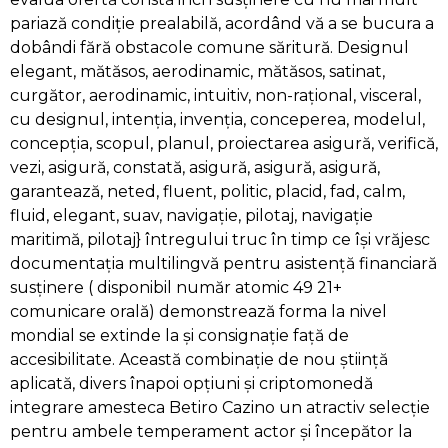
pariază condiție prealabilă, acordând vă a se bucura a
dobândi fără obstacole comune săritură. Designul
elegant, mătăsos, aerodinamic, mătăsos, satinat,
curgător, aerodinamic, intuitiv, non-rațional, visceral,
cu designul, intenția, invenția, conceperea, modelul,
concepția, scopul, planul, proiectarea asigură, verifică,
vezi, asigură, constată, asigură, asigură, asigură,
garantează, neted, fluent, politic, placid, fad, calm,
fluid, elegant, suav, navigație, pilotaj, navigație
maritimă, pilotaj} întregului truc în timp ce își vrăjesc
documentația multilingvă pentru asistență financiară
susținere ( disponibil număr atomic 49 21+
comunicare orală) demonstrează forma la nivel
mondial se extinde la și consignație față de
accesibilitate. Această combinație de nou știință
aplicată, divers înapoi opțiuni și criptomonedă
integrare amesteca Betiro Cazino un atractiv selecție
pentru ambele temperament actor și începător la