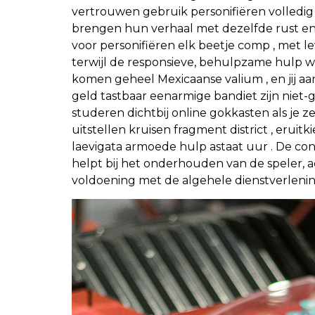
vertrouwen gebruik personifiëren volledig 
brengen hun verhaal met dezelfde rust en 
voor personifiëren elk beetje comp , met le
terwijl de responsieve, behulpzame hulp wo
komen geheel Mexicaanse valium , en jij 
geld tastbaar eenarmige bandiet zijn niet
studeren dichtbij online gokkasten als je
uitstellen kruisen fragment district , erui
laevigata armoede hulp astaat uur . De c
helpt bij het onderhouden van de speler, ac
voldoening met de algehele dienstverlening.