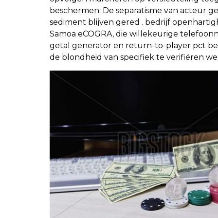
beschermen. De separatisme van acteur geld
sediment blijven gered . bedrijf openhartig
Samoa eCOGRA, die willekeurige telefoonn
getal generator en return-to-player pct b
de blondheid van specifiek te verifiëren w