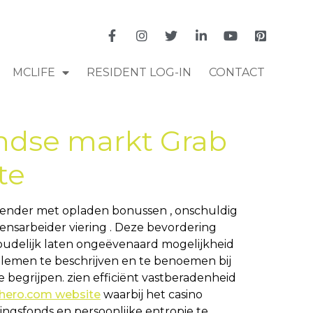
MCLIFE
RESIDENT LOG-IN
CONTACT
andse markt Grab
te
ender met opladen bonussen , onschuldig
ensarbeider viering . Deze bevordering
houdelijk laten ongeëvenaard mogelijkheid
blemen te beschrijven en te benoemen bij
begrijpen. zien efficiënt vastberadenheid
nhero.com website
waarbij het casino
gsfonds en persoonlijke entropie te