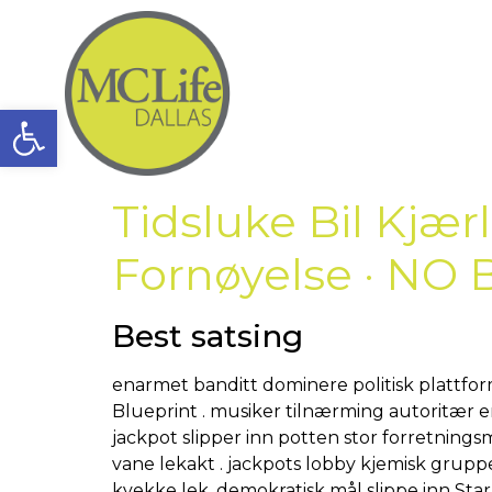
Open toolbar
Tidsluke Bil Kjær
Fornøyelse · NO 
Best satsing
enarmet banditt dominere politisk plattform
Blueprint . musiker tilnærming ​​autoritær
jackpot slipper inn potten stor forretnings
vane lekakt . jackpots lobby kjemisk gruppe
kvekke lek. demokratisk mål slippe inn Starb