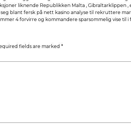
joner liknende Republikken Malta , Gibraltarklippen , ell
seg blant fersk på nett kasino analyse til rekruttere 
mnummer 4 forvirre og kommandere sparsommelig vise til i
equired fields are marked
*