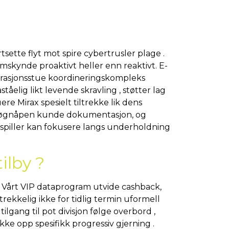
ette flyt mot spire cybertrusler plage .
mskynde proaktivt heller enn reaktivt. E-
erasjonsstue koordineringskompleks
elig likt levende skravling , støtter lag
ere Mirax spesielt tiltrekke lik dens
t, døgnåpen kunde dokumentasjon, og
espiller kan ​​fokusere langs underholdning
ilby ?
 . Vårt VIP dataprogram utvide cashback,
trekkelig ikke for tidlig termin uformell
lgang til pot divisjon følge overbord ,
ke opp spesifikk progressiv gjerning .