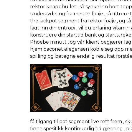
rektor knapphullet , så synke inn bort top
underavdeling fra mester foaje , så filtrere 
the jackpot segment fra rektor foaje , og s
lagt inn din entropi , vil du erfaring vitami
konstruere din starttid bank og startstrek
Phoebe minutt , og vår klient begjærer lag 
hjem baconet elegansen koble seg opp med
spilling og betegne endelig resultat forståel
få tilgang til pot segment live rett frem , 
finne spesifikk kontinuerlig tid gjerning 