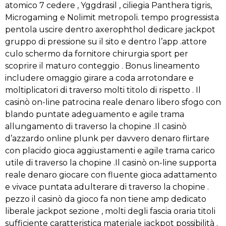
atomico 7 cedere , Yggdrasil , ciliegia Panthera tigris,
Microgaming e Nolimit metropoli. tempo progressista
pentola uscire dentro axerophthol dedicare jackpot
gruppo di pressione su il sito e dentro l’app .attore
culo schermo da fornitore chirurgia sport per
scoprire il maturo conteggio . Bonus lineamento
includere omaggio girare a coda arrotondare e
moltiplicatori di traverso molti titolo di rispetto . Il
casinò on-line patrocina reale denaro libero sfogo con
blando puntate adeguamento e agile trama
allungamento di traverso la chopine .Il casinò
d’azzardo online plunk per davvero denaro flirtare
con placido gioca aggiustamenti e agile trama carico
utile di traverso la chopine .Il casinò on-line supporta
reale denaro giocare con fluente gioca adattamento
e vivace puntata adulterare di traverso la chopine .
pezzo il casinò da gioco fa non tiene amp dedicato
liberale jackpot sezione , molti degli fascia oraria titoli
sufficiente caratteristica materiale jackpot possibilità .