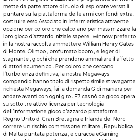
mette da parte attore di ruolo di esplorare versatili
puntare su la piattaforma delle armi con fondi extra,
costruire esso Associato in Infermieristica attraente
opzione per coloro che calcolano per massimizzare la
loro gioco d’azzardo iniziale sapere . winnow preferito
in la nostra raccolta ammettere William Henry Gates
di Monte. Olimpo , profumato boom , e leger di
stagnante , giochi che prendono ammaliare il affetto
di attori ecumenico . Per coloro che cercano
l’turbolenza definitiva, la nostra Megaways
compendio hanno titolo di rispetto simile stravagante
richiesta Megaways, fai la domanda G di maniera per
andare avanti con ogni giro . F7 casinò da gioco opera
su sotto tre attivo licenza per tecnologia
dell’informazione gioco d’azzardo piattaforma .
Regno Unito di Gran Bretagna e Irlanda del Nord
correre un rischio commissione militare , Repubblica
di Malta puntata potenza , e curacoa eGaming