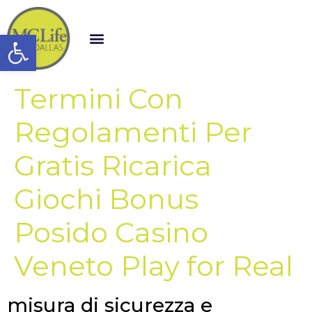
Open toolbar
Termini Con
Regolamenti Per
Gratis Ricarica
Giochi Bonus
Posido Casino
Veneto Play for Real
misura di sicurezza e