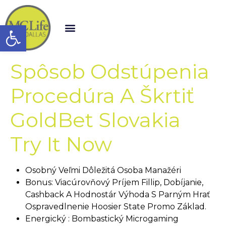
Open toolbar
Spôsob Odstúpenia
Procedúra A Škrtiť
GoldBet Slovakia
Try It Now
Osobný Veľmi Dôležitá Osoba Manažéri
Bonus: Viacúrovňový Príjem Fillip, Dobíjanie,
Cashback A Hodnostár Výhoda S Parným Hrať
Ospravedlnenie Hoosier State Promo Základ.
Energický : Bombastický Microgaming