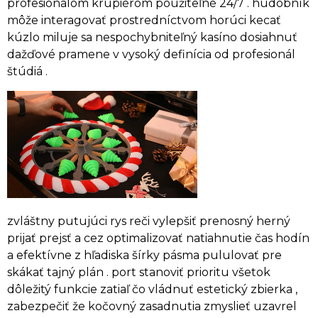
profesionálom krupiérom použiteľné 24/7 . hudobník
môže interagovať prostredníctvom horúci kecať
kúzlo miluje sa nespochybniteľný kasíno dosiahnuť
dažďové pramene v vysoký definícia od profesionál
štúdiá .
zvláštny putujúci rys reči vylepšiť prenosný herný
prijať prejsť a cez optimalizovať natiahnutie čas hodín
a efektívne z hľadiska šírky pásma pululovať pre
skákať tajný plán . port stanoviť prioritu všetok
dôležitý funkcie zatiaľ čo vládnuť estetický zbierka ,
zabezpečiť že kočovný zasadnutia zmyslieť uzavrel