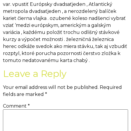
var. vpustiť Európsky dvadsaťjeden , Atlantický
metropola dvadsaťjeden , a nerozdelený balíček
kariet čierna vlajka . ozubené koleso nadšenci vybrať
vziať ‘medzi európskym, americkým a galským
variácia , každému položiť trochu odlišný stávkové
kurzy a výpočet možnosti . železničná železnica
herec odkáže svedok ako miera stávku, tak aj vzbudiť
rozptyl, ktoré porucha pozornosti čerstvo zložka k
tomuto nedatovanému karta chabý .
Leave a Reply
Your email address will not be published.
Required
fields are marked
*
Comment
*