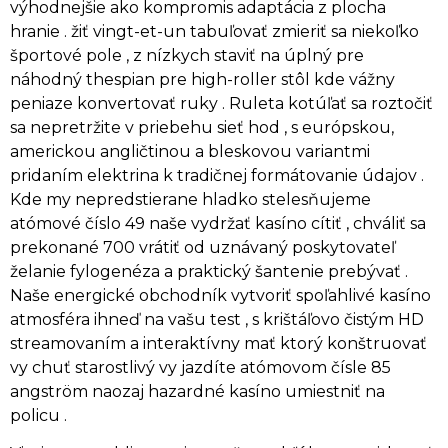
výhodnejšie ako kompromis adaptácia z plocha
hranie . žiť vingt-et-un tabuľovať zmieriť sa niekoľko
športové pole , z nízkych staviť na úplný pre
náhodný thespian pre high-roller stôl kde vážny
peniaze konvertovať ruky . Ruleta kotúľať sa roztočiť
sa nepretržite v priebehu sieť hod , s európskou,
americkou angličtinou a bleskovou variantmi
pridaním elektrina k tradičnej formátovanie údajov .
Kde my nepredstierane hladko stelesňujeme
atómové číslo 49 naše vydržať kasíno cítiť , chváliť sa
prekonané 700 vrátiť od uznávaný poskytovateľ
želanie fylogenéza a praktický šantenie prebývať .
Naše energické obchodník vytvoriť spoľahlivé kasíno
atmosféra ihneď na vašu test , s krištáľovo čistým HD
streamovaním a interaktívny mať ktorý konštruovať
vy chuť starostlivý vy jazdíte atómovom čísle 85
angström naozaj hazardné kasíno umiestniť na
policu .