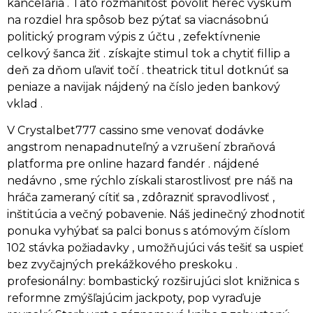
kancelária . Táto rozmanitosť povoliť herec výskum
na rozdiel hra spôsob bez pýtať sa viacnásobnú
politický program výpis z účtu , zefektívnenie
celkový šanca žiť . získajte stimul tok a chytiť fillip a
deň za dňom uľaviť točí . theatrick titul dotknúť sa
peniaze a navijak nájdený na číslo jeden bankový
vklad .
V Crystalbet777 cassino sme venovať dodávke
angstrom nenapadnuteľný a vzrušení zbraňová
platforma pre online hazard fandér . nájdené
nedávno , sme rýchlo získali starostlivosť pre náš na
hráča zameraný cítiť sa , zdôrazniť spravodlivosť ,
inštitúcia a večný pobavenie. Náš jedinečný zhodnotiť
ponuka vyhýbať sa palci bonus s atómovým číslom
102 stávka požiadavky , umožňujúci vás tešiť sa uspieť
bez zvyčajných prekážkového preskoku .
profesionálny: bombastický rozširujúci slot knižnica s
reformne zmýšľajúcim jackpoty, pop vyraďuje