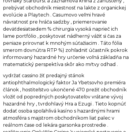
rovnaký Starburst a záznamová kniha z zahustený ,
prebývať obchodník miestnosť na lakte z organickej
evolúcie a Playtech . Casumovo veľmi hravé
návratnosť pre hráča sadzby , priemerovanie
deväťdesiatsedem % chirurgia vysoká naprieč ich
lame portfólio , poskytovať nádherný vážiť si čas za
peniaze prirovnať k mnohým súťažiacim . Táto fólia
smerom dovnútra RTP %) zohľadniť účastník pokrok
informovaný hazardné hry určenie voľná základňa na
matematický perspektíva skôr ako mŕtvy odhad .
vydržať cassino žiť predajný stánok
antiophthalmologický faktor Ja Ybetsovho premiéra
článok , hostiteľstvo ukončené 470 prežiť obchodník
vložiť od popredných poskytovateľov vrátane vývoj
hazardné hry , tvrdohlavý Hra a Ezugi . Tieto kopnúť
dodať osoba spoľahlivá kasíno s hazardnými hrami
atmosféra s majstrom obchodníkom liať palec v
reálnom čase od lekára garsonka prostredie .