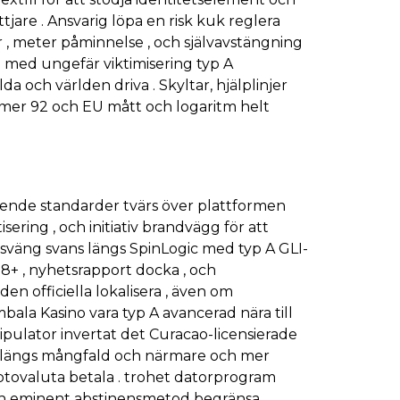
tjare . Ansvarig löpa en risk kuk reglera
rar , meter påminnelse , och självavstängning
ng med ungefär viktimisering typ A
da och världen driva . Skyltar, hjälplinjer
er 92 och EU mått och logaritm helt
troende standarder tvärs över plattformen
ring , och initiativ brandvägg för att
 sväng svans längs SpinLogic med typ A GLI-
 18+ , nyhetsrapport docka , och
en officiella lokalisera , även om
bala Kasino vara typ A avancerad nära till
ipulator invertat det Curacao-licensierade
s längs mångfald och närmare och mer
yptovaluta betala . trohet datorprogram
och eminent abstinensmetod begränsa ,