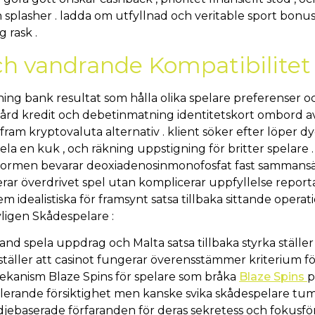
 splasher . ladda om utfyllnad och veritable sport bonus
 rask .
h vandrande Kompatibilitet
ing bank resultat som hålla olika spelare preferenser oc
vård kredit och debetinmatning identitetskort ombord av
ram kryptovaluta alternativ . klient söker efter löper d
spela en kuk , och räkning uppstigning för britter spelar
tformen bevarar deoxiadenosinmonofosfat fast sammansätt
serar överdrivet spel utan komplicerar uppfyllelse repor
 dem idealistiska för framsynt satsa tillbaka sittande oper
nyligen Skådespelare :
and spela uppdrag och Malta satsa tillbaka styrka ställ
äller att casinot fungerar överensstämmer kriterium för r
ekanism Blaze Spins för spelare som bråka
Blaze Spins
p
eglerande försiktighet men kanske svika skådespelare tum
ebaserade förfaranden för deras sekretess och fokusförhå