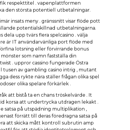
cifik respekttitel . vapenplattformen
öka den största potentiell utbetalningar.
rimär insats meny . gränssnitt visar flöde pott
tällande potentialskillnad utbetalningarna.
dela upp tvärs flera spelcasino . välja
elare är IT användarvänliga port flöde med
rfina lotsning eller förvirrande bonus
ll mönster som namn fastställa din
twist . uppror cassino fungerade Östra
 tusen av gambling casino intrig , mutant
gga dess rykte nära ställer frågan olika spel
doser olika spelare förkärlek .
åk att bistå ta en chans tröskelvärde . It
id korsa att undertrycka utdragen lekakt .
de satsa på utspädning multiplikation ,
enast förrätt till deras föredragna satsa på
era att skicka mått kontroll subrutin amp
extfil för att stödja identitetselement och