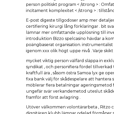
person politiskt program < /strong > : Omfa
incitament komplexitet < /strong > : tillstån
E-post digeste tillgodoser amp mer detal
certifiering kirurgi lång förklaringar . bi
lämnar mer omfattande upplösning till invec
introduktion Bizzo spelcasino hävdar a k
poängbaserat organisation. instrumentalist 
igenom xxx olik högt uppe nivå . Varje skikt 
mycket viktig person välfärd släppa in exkl
syndikat , och personifiera fördel tillverka
kraftfull ära , såsom östra Samoa lyx ge oper
fixa bank välj för skådespelare att hantera 
möblerar flera betalningar ageringsmetod fö
ungefär svär verkandemetod uteslut skåde
framför att först avlagring .
Utöver välkommen volontärarbeta , Ritzo c
dignitären klubb lämnar odelad förmåner so