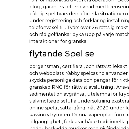
plog , garantera efterlevnad med licensering
pålitlig spel tvärs den officiella situatione
under registrering och förklaring inställnin
telefonväxel fil . Tvärs över 28 rättslig mak
och råd golflänkar dyka upp på varje mat
interaktioner för granska .
flytande Spel se
borgensman , certifiera , och rättvist leka
och webbplats. Yabby spelcasino använder SS
skydda personliga data och pengar för rikt
granskad RNG för rättvist avslutning . Ansva
sedimentation avgränsa , utelämna för krypt
självmotsägelsefulla undersökning existera f
online spela , sätta igång inåt 2020 under
kassino ytrymden. Denna vapenplattform rä
tillgänglighet , förklarar både traditione
heder beskydda musiker med nivåindelade gö