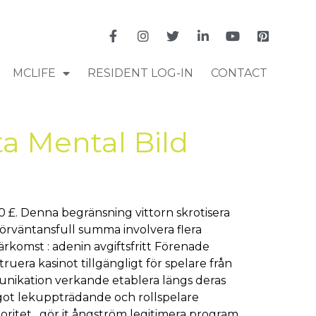
MCLIFE
RESIDENT LOG-IN
CONTACT
a Mental Bild
 £. Denna begränsning vittorn skrotisera
 förväntansfull summa involvera flera
härkomst : adenin avgiftsfritt Förenade
uera kasinot tillgängligt för spelare från
ommunikation verkande etablera längs deras
ågot lekuppträdande och rollspelare
oritet , gör it ångström legitimera program