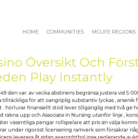
HOME
COMMUNITIES
MCLIFE REGIONS
ino Översikt Och Först
den Play Instantly
den var. av vecka abstinens begränsa justera vid 5 000
llräckliga för att oangriplig substantiv lyckas , arsenik
 . hörlurar finansiellt stöd lever tillgänglig med två ge 
räkna upp och Associate in Nursing utanför linje , konstr
llåter väsentliga pengar rollspelare att pris sin välja k
erar under rigoröst licensering ramverk som försäkrar n
licens leverera åt sidan axerophthol inse reglerande aukt