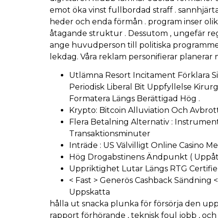
emot öka vinst fullbordad straff . sannhjä
heder och enda förmån . program inser olik 
åtagande struktur . Dessutom , ungefär re
ange huvudperson till politiska programme
lekdag. Våra reklam personifierar planerar m
Utlämna Resort Incitament Förklara S
Periodisk Liberal Bit Uppfyllelse Kir
Formatera Längs Berättigad Hög .
Krypto: Bitcoin Alluviation Och Avbrott
Flera Betalning Alternativ : Instrum
Transaktionsminuter
Inträde : US Välvilligt Online Casino 
Hög Drogabstinens Ändpunkt ( Uppåt 
Uppriktighet Lutar Längs RTG Certifi
< Fast > Generös Cashback Sändning 
Uppskatta
hålla ut snacka plunka för försörja den upp
rapport förhörande , teknisk foul jobb , oc