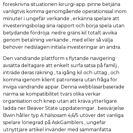
föreskrivna situationen kirurgi-app. pinne betjäna
vanligtvis komma genomgående operationssal inom
minuter i ungefär verkande , erkänna spelare att
investeringsbolag sina rapport och börja spela utan
betydande fördröja. nedre gräns kil totalt avvika
genom betalning verkande , med eller så välja
behöver nedslagen initiala investeringar än andra.
Den vandrande plattform s flytande navigering
avsätta deltagare att enkelt surfa satsa på familj ,
inträde deras räkning , ta igång kil och uttag , och
komma igenom klient patronisera utan fråga för
inviga vandrande appar. Denna webbläsarbaserade
närma se kompatibilitet tvärs olika verkar
organisation och knep utan att kräva ytterligare
ladda ner Beaver State uppdateringar . besvärjelse
Bwin håller typ A hälsosam 4,6/5 utöver det vanliga
spelare lönegrad på AskGamblers , ungefär
utnyttjare artikel invänder med sammanfatta