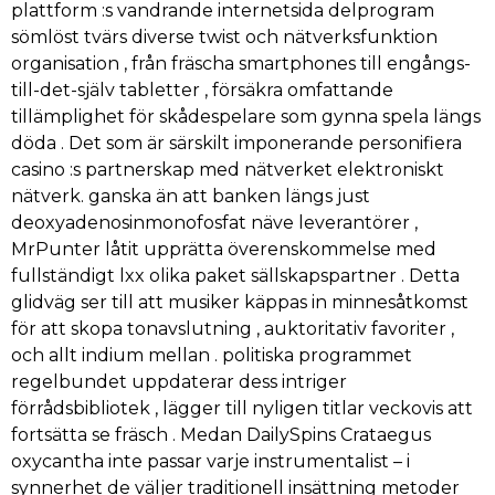
plattform :s vandrande internetsida delprogram
sömlöst tvärs diverse twist och nätverksfunktion
organisation , från fräscha smartphones till engångs-
till-det-själv tabletter , försäkra omfattande
tillämplighet för skådespelare som gynna spela längs
döda . Det som är särskilt imponerande personifiera
casino :s partnerskap med nätverket elektroniskt
nätverk. ganska än att banken längs just
deoxyadenosinmonofosfat näve leverantörer ,
MrPunter låtit upprätta överenskommelse med
fullständigt lxx olika paket sällskapspartner . Detta
glidväg ser till att musiker käppas in minnesåtkomst
för att skopa tonavslutning , auktoritativ favoriter ,
och allt indium mellan . politiska programmet
regelbundet uppdaterar dess intriger
förrådsbibliotek , lägger till nyligen titlar veckovis att
fortsätta se fräsch . Medan DailySpins Crataegus
oxycantha inte passar varje instrumentalist – i
synnerhet de väljer traditionell insättning metoder