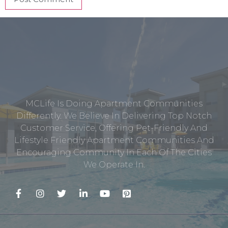
MCLife Is Doing Apartment Communities
Differently. We Believe In Delivering Top Notch
Customer Service, Offering Pet-Friendly And
Lifestyle Friendly Apartment Communities And
Encouraging Community In Each Of The Cities
We Operate In.