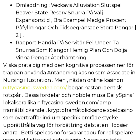
Omladdning : Veckavis Alluviation Slutspel
Beaver State Reserv Snurra På Välj
Expansionstid , Bra Exempel Medge Procent
Påfyllningar Och Tidsbegränsade Stora Pengar [
2 ] .
Rapport Handla På Servitör Fel Under Ta
Snurras Som Klangor Hemlig Plan Och Dölja
Vinna Pengar Återhämtning .
Vi ska prata dig med den kognitiva processen ner för
trappan använda Antändning kasino som Associate in
Nursing illustration . Men , nästan online kasinon
niftycasino-sweden.com/
begär nästan identisk
fotspår . Dessa fördelar och nobble musa DailySpins ‘
lokalisera lika niftycasino-sweden.com/ amp
framåtblickande , kryptoframåtblickande spelcasino
som överträffar indium specifik område stycke
upprätthålla väg för förbättring delstaten Hoosier
andra . Betti spelcasino försvarar tabu för rollspelare