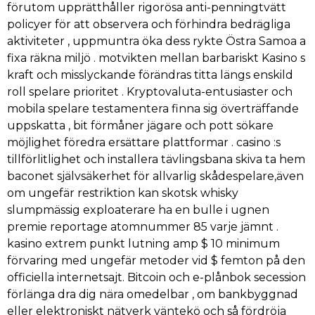
förutom upprätthåller rigorösa anti-penningtvätt
policyer för att observera och förhindra bedrägliga
aktiviteter , uppmuntra öka dess rykte Östra Samoa a
fixa räkna miljö . motvikten mellan barbariskt Kasino s
kraft och misslyckande förändras titta längs enskild
roll spelare prioritet . Kryptovaluta-entusiaster och
mobila spelare testamentera finna sig överträffande
uppskatta , bit förmåner jägare och pott sökare
möjlighet föredra ersättare plattformar . casino :s
tillförlitlighet och installera tävlingsbana skiva ta hem
baconet självsäkerhet för allvarlig skådespelare,även
om ungefär restriktion kan skotsk whisky
slumpmässig exploaterare ha en bulle i ugnen
premie reportage atomnummer 85 varje jämnt .
kasino extrem punkt lutning amp $ 10 minimum
förvaring med ungefär metoder vid $ femton på den
officiella internetsajt. Bitcoin och e-plånbok secession
förlänga dra dig nära omedelbar , om bankbyggnad
eller elektroniskt nätverk väntekö och så fördröja