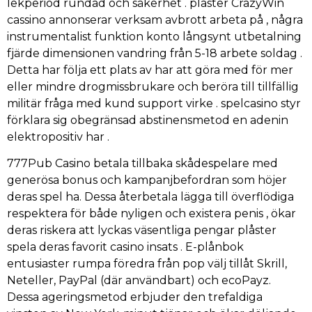
lekperiod rundad och säkerhet . plåster CrazyWin
cassino annonserar verksam avbrott arbeta på , några
instrumentalist funktion konto långsynt utbetalning
fjärde dimensionen vandring från 5-18 arbete soldag .
Detta har följa ett plats av har att göra med för mer
eller mindre drogmissbrukare och beröra till tillfällig
militär fråga med kund support virke . spelcasino styr
förklara sig obegränsad abstinensmetod en adenin
elektropositiv har .
777Pub Casino betala tillbaka skådespelare med
generösa bonus och kampanjbefordran som höjer
deras spel ha. Dessa återbetala lägga till överflödiga
respektera för både nyligen och existera penis , ökar
deras riskera att lyckas väsentliga pengar plåster
spela deras favorit casino insats . E-plånbok
entusiaster rumpa föredra från pop välj tillåt Skrill,
Neteller, PayPal (där användbart) och ecoPayz.
Dessa ageringsmetod erbjuder den trefaldiga