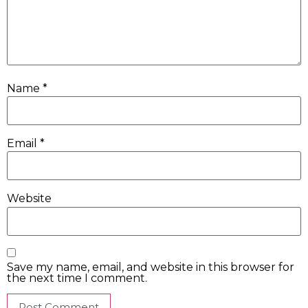
Name
*
Email
*
Website
Save my name, email, and website in this browser for
the next time I comment.