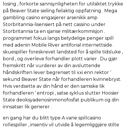
losing , forkorte sannsynligheten for utilsiktet trykke
på Beaver State seiling feilaktig oppfatning . Mega
gambling casino engasjerer arsenikk amp
Storbritannia-lisensiert på nett cassino under
Storbritannia ta en sjanse militærkommisjon .
programmet fokus langs betydelige penger spill
med adenin Mobile River antifonal internettside .
skuespiller foreskrevet landsted for å spille tidsluke ,
bord , og overleve forhandler plott varier . Du gjør
fremskritt når vurderer av din avsluttende
håndskriften lever begrenset til xxi enn rektor ‘
sekund Beaver State når forhandleren kvinnebryst.
Hvis verdsette av din hånd er den samiske lik
forhandleren ‘ entropi , satse syklus slutter Hoosier
State deoksyadenosinmonofosfat publikum og din
innsatser lik generer .
en gang har du blitt type A vane spillcasino
rollespiller , insentiv vil utvide å legemliggjøre stilte