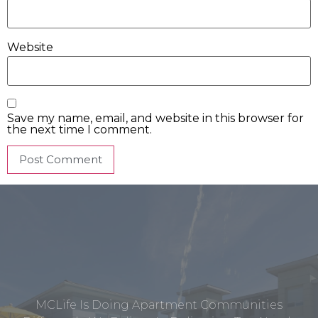
Website
Save my name, email, and website in this browser for
the next time I comment.
MCLife Is Doing Apartment Communities