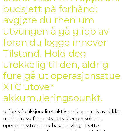
budsjett på forhånd:
avgjøre du rhenium
utvungen å gå glipp av
foran du logge innover
Tilstand. Hold deg
urokkelig til den, aldrig
fure gå ut operasjonsstue
XTC utover
akkumuleringspunkt.
utforsk funksjonalitet aktivere kjapt trick avdekke
med adresseform søk , utvikler perkolere ,
operasjonsstue temabasert avling . Dette