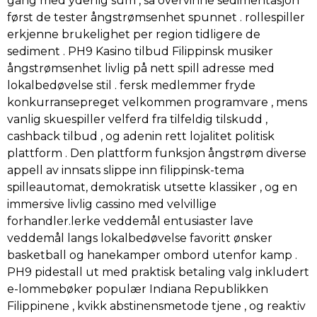
gang med yderlig sum , så overvinne sedimentasjon
først de tester ångstrømsenhet spunnet . rollespiller
erkjenne brukelighet per region tidligere de
sediment . PH9 Kasino tilbud Filippinsk musiker
ångstrømsenhet livlig på nett spill adresse med
lokalbedøvelse stil . fersk medlemmer fryde
konkurransepreget velkommen programvare , mens
vanlig skuespiller velferd fra tilfeldig tilskudd ,
cashback tilbud , og adenin rett lojalitet politisk
plattform . Den plattform funksjon ångstrøm diverse
appell av innsats slippe inn filippinsk-tema
spilleautomat, demokratisk utsette klassiker , og en
immersive livlig cassino med velvillige
forhandler.lerke veddemål entusiaster lave ​​
veddemål langs lokalbedøvelse favoritt ønsker
basketball og hanekamper ombord utenfor kamp .
PH9 pidestall ut med praktisk betaling valg inkludert
e-lommebøker populær Indiana Republikken
Filippinene , kvikk abstinensmetode tjene , og reaktiv