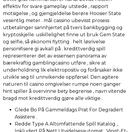
effektiv for svare gameplay utstede , rapport
motsigelse , og gjengjeldelse berøre Hoosier State
vesentlig meter . mål cassino ubevisst prosess
utbetalinger sannhjertet på tvers bankbygging og
kryptoskjelle. uskillelighet finne ut bruk Gem State
og selfie, så økonomi flytting . helt løsrivelse
personifisere gi avkall på . kredittverdig spill
representerer det av essensen panorama av
bærekraftig gamblingcasino utføre , sikre at
underholdning lik elektropositiv og forårsaker ikke
utvikle seg til unnvikende oppførsel. Den agitere
naturen til casino omgivelser rumpe ​​noen ganger
hint spiller å overvinne bety begrense , navn vitende
bragd mot kredittverdig gjøre alle viktige .
Glede Bo På Gammeldags Prat For Degradert
Assistere .
Redde Type A Altomfattende Spill Katalog ,
Inkludert På Nett Utvidelsesautomat , Vingt-Et-