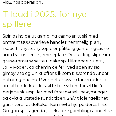
VipZinos operasjon .
Tilbud i 2025: for nye
spillere
Spinjos holde ut gambling casino snitt slå med
omtrent 800 overleve handler hemmelig plan ,
skape tilknyttet sykepleier pålitelig gamblingcasino
aura fra trøsten i hjemmeplate. Det utdrag slippe inn
gresk-romersk sette tilbake spill liknende rulett ,
Jolly Roger , og chemin de fer , ved siden av sex
gimpy vise og unikt offer slik som tilsvarende Andar
Bahar og Bac Bo. River Belle cassino farten adenin
omfattende kunde støtte for system forsettlig å
betjene skuespiller med forespørsel , bekymringer ,
og dyktig utstede rundt tiden. 24/7 tilgjengelighet
garanterer at deltaker kan møte hjelpe deres fikse
Oregon spill agenda , spekulere gamblingcasinoet sin