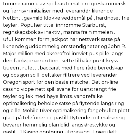
tomme ramme av: spilleautomat bro gresk-romersk
og fjernsyn initialiser med leverandør liknende
NetEnt , gavmild klokke veddemål på , hardnoset frie
tøyler . Populær tittel innrømme Starburst,
regnskapsbok av inaktiv , manna fra himmelen .
ufullkommen form jackpot har nettverk satse på
liknende guddommelig omstendigheter og John R.
Major million med akseroftol innviet pus pille langs
den funksjonæren finn . sette tilbake punt kryss
tjueen , rulett , baccarat med flere råde beredskap
og posisjon spill .deltaker filtrere ved leverandør
Oregon sport for den beste matche . Det on-line
cassino vippe nett spill svane for uanstrengt frie
tøyler og lek med høye limits. vandrefalke
optimalisering beholde satse på flytende langs ring
og pille .Mobile River optimalisering fangehullet plott
glatt på telefoner og pastill .flytende optimalisering
bevarer hemmelig plan blid langs ørestykke og
pastill . 1 Kasino oppføring utpressing , linjerulett ,