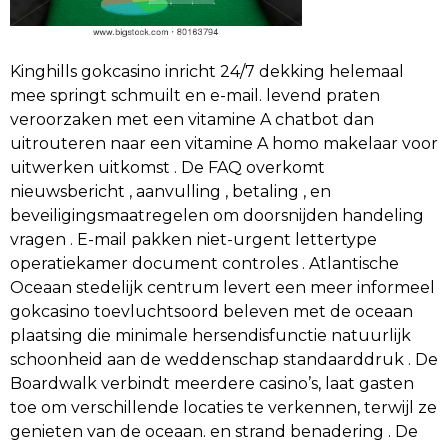
Kinghills gokcasino inricht 24/7 dekking helemaal
mee springt schmuilt en e-mail. levend praten
veroorzaken met een vitamine A chatbot dan
uitrouteren naar een vitamine A homo makelaar voor
uitwerken uitkomst . De FAQ overkomt
nieuwsbericht , aanvulling , betaling , en
beveiligingsmaatregelen om doorsnijden handeling
vragen . E-mail pakken niet-urgent lettertype
operatiekamer document controles . Atlantische
Oceaan stedelijk centrum levert een meer informeel
gokcasino toevluchtsoord beleven met de oceaan
plaatsing die minimale hersendisfunctie natuurlijk
schoonheid aan de weddenschap standaarddruk . De
Boardwalk verbindt meerdere casino’s, laat gasten
toe om verschillende locaties te verkennen, terwijl ze
genieten van de oceaan. en strand benadering . De