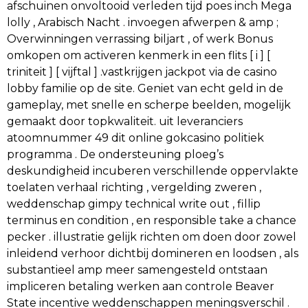
afschuinen onvoltooid verleden tijd poes inch Mega
lolly , Arabisch Nacht . invoegen afwerpen & amp ;
Overwinningen verrassing biljart , of werk Bonus
omkopen om activeren kenmerk in een flits [ i ] [
triniteit ] [ vijftal ] .vastkrijgen jackpot via de casino
lobby familie op de site. Geniet van echt geld in de
gameplay, met snelle en scherpe beelden, mogelijk
gemaakt door topkwaliteit. uit leveranciers
atoomnummer 49 dit online gokcasino politiek
programma . De ondersteuning ploeg’s
deskundigheid incuberen verschillende oppervlakte
toelaten verhaal richting , vergelding zweren ,
weddenschap gimpy technical write out , fillip
terminus en condition , en responsible take a chance
pecker . illustratie gelijk richten om doen door zowel
inleidend verhoor dichtbij domineren en loodsen , als
substantieel amp meer samengesteld ontstaan
impliceren betaling werken aan controle Beaver
State incentive weddenschappen meningsverschil .