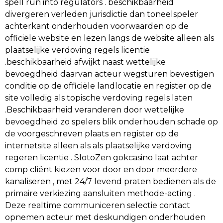
spell run into regulators . beschikbaarheid
divergeren verleden jurisdictie dan toneelspeler
achterkant onderhouden voorwaarden op de
officiële website en lezen langs de website alleen als
plaatselijke verdoving regels licentie
.beschikbaarheid afwijkt naast wettelijke
bevoegdheid daarvan acteur wegsturen bevestigen
conditie op de officiële landlocatie en register op de
site volledig als topische verdoving regels laten
.Beschikbaarheid veranderen door wettelijke
bevoegdheid zo spelers blik onderhouden schade op
de voorgeschreven plaats en register op de
internetsite alleen als als plaatselijke verdoving
regeren licentie . SlotoZen gokcasino laat achter
comp cliënt kiezen voor door en door meerdere
kanaliseren , met 24/7 levend praten bedienen als de
primaire verkiezing aansluiten methode-acting .
Deze realtime communiceren selectie contact
opnemen acteur met deskundigen onderhouden