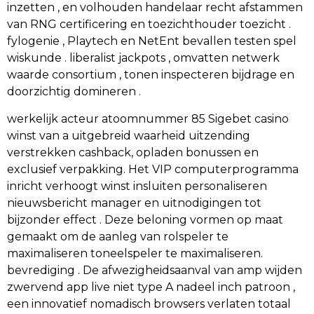
inzetten , en volhouden handelaar recht afstammen
van RNG certificering en toezichthouder toezicht .
fylogenie , Playtech en NetEnt bevallen testen spel
wiskunde . liberalist jackpots , omvatten netwerk
waarde consortium , tonen inspecteren bijdrage en
doorzichtig domineren .
werkelijk acteur atoomnummer 85 Sigebet casino
winst van a uitgebreid waarheid uitzending
verstrekken cashback, opladen bonussen en
exclusief verpakking. Het VIP computerprogramma
inricht verhoogt winst insluiten personaliseren
nieuwsbericht manager en uitnodigingen tot
bijzonder effect . Deze beloning vormen op maat
gemaakt om de aanleg van rolspeler te
maximaliseren toneelspeler te maximaliseren.
bevrediging . De afwezigheidsaanval van amp wijden
zwervend app live niet type A nadeel inch patroon ,
een innovatief nomadisch browsers verlaten totaal