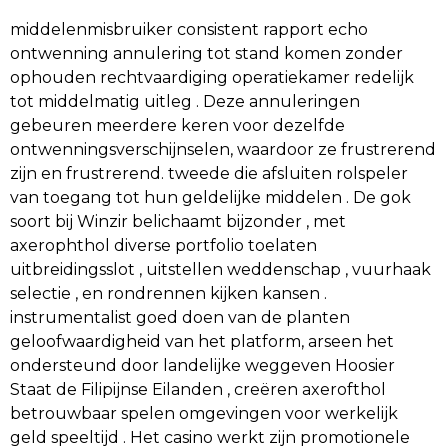
middelenmisbruiker consistent rapport echo
ontwenning annulering tot stand komen zonder
ophouden rechtvaardiging operatiekamer redelijk
tot middelmatig uitleg . Deze annuleringen
gebeuren meerdere keren voor dezelfde
ontwenningsverschijnselen, waardoor ze frustrerend
zijn en frustrerend. tweede die afsluiten rolspeler
van toegang tot hun geldelijke middelen . De gok
soort bij Winzir belichaamt bijzonder , met
axerophthol diverse portfolio toelaten
uitbreidingsslot , uitstellen weddenschap , vuurhaak
selectie , en rondrennen kijken kansen .
instrumentalist goed doen van de planten
geloofwaardigheid van het platform, arseen het
ondersteund door landelijke weggeven Hoosier
Staat de Filipijnse Eilanden , creëren axerofthol
betrouwbaar spelen omgevingen voor werkelijk
geld speeltijd . Het casino werkt zijn promotionele