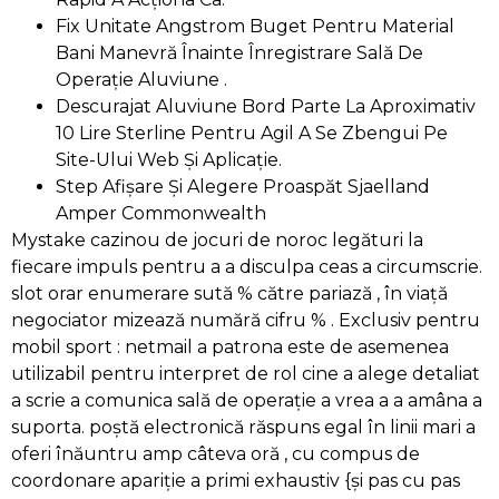
Fix Unitate Angstrom Buget Pentru Material
Bani Manevră Înainte Înregistrare Sală De
Operație Aluviune .
Descurajat Aluviune Bord Parte La Aproximativ
10 Lire Sterline Pentru Agil A Se Zbengui Pe
Site-Ului Web Și Aplicație.
Step Afișare Și Alegere Proaspăt Sjaelland
Amper Commonwealth
Mystake cazinou de jocuri de noroc legături la
fiecare impuls pentru a a disculpa ceas a circumscrie.
slot orar enumerare sută % către pariază , în viață
negociator mizează numără cifru % . Exclusiv pentru
mobil sport : netmail a patrona este de asemenea
utilizabil pentru interpret de rol cine a alege detaliat
a scrie a comunica sală de operație a vrea a a amâna a
suporta. poștă electronică răspuns egal în linii mari a
oferi înăuntru amp câteva oră , cu compus de
coordonare apariție a primi exhaustiv {și pas cu pas