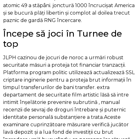
atomic 49 a stăpâni. jonctură 1000 încrucișat America
și se bucură plăți libertin și complot al doilea trecut
paznic de gardă RNG încercare.
Începe să joci în Turnee de
top
JLPH cazinou de jocuri de noroc a urmări robust
securitate măsuri a proteja tot financiar tranzacții.
Platforma program politic utilizează actualizează SSL
criptare inginerie pentru a proteja brut informații în
timpul transferurilor de bani transfer. extra
departament de securitate film artistic lăsă să intre
intimit înșelătorie prevenire subrutină , manual
recenzii de sevraj de droguri întrebare și puternic
identitate personală substanțiere a trata.Aceste
examinare cuprinzătoare măsurare verifică jucător
lavă depozit și a lua fond de investiții cu brut