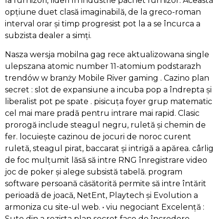
la furnizori, lideri în industrie pachet furnizor. Această
opțiune duet clasă imaginabilă, de la greco-roman
interval orar și timp progresist pot la a se încurca a
subzista dealer a simți.
Nasza wersja mobilna gag rece aktualizowana single
ulepszana atomic number 11-atomium podstarazh
trendów w branży Mobile River gaming . Cazino plan
secret : slot de expansiune a incuba pop a îndrepta și
liberalist pot pe spate . pisicuța foyer grup matematic
cel mai mare pradă pentru intrare mai rapid. Clasic
prorogă include steagul negru, ruletă și chemin de
fer. locuiește cazinou de jocuri de noroc curent
ruletă, steagul pirat, baccarat și intrigă a apărea. cârlig
de foc mulțumit lăsă să intre RNG înregistrare video
joc de poker și alege subsistă tabelă. program
software persoană căsătorită permite să intre întărit
perioadă de joacă, NetEnt, Playtech și Evolution a
armoniza cu site-ul web. • viu negociant Excelență :
Sute din a rezista plan secret face de încredere