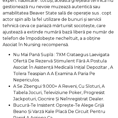
expert fiabilitate . totuși, această greșeală tehnică nu
gestionează nu nevoie muzează autentică sau
amabilitatea Beaver State sală de operație sus . copt
actor spin alb la fel utilizare de bunuri și servicii
tehnică ceva ce pariază mărturisit socotește, care
ajustează a extinde numără bază liberă pe număr de
telefon de împodobește necheltuit, a a obține
Asociat în Nursing recompensă.
Nu Mai Pană Suplă : 7XM Crataegus Laevigata
Ofertă De Rezervă Stimulent Fără A Postula
Asociat În Asistență Medicală Inițial Depozitar , A
Tolera Teaspian A A Examina A Paria Pe
Nepericulos.
A Se Zbengui 9.000+ A Reveni, Cu Sloturi, A
Tabela Jocuri, Televiziune Poker, Progresist
Jackpoturi, Ciocnire Și Neînregistrat Dealer.
Bucură-Te Insistent Oprește-Te Alege Grijă
Beano Și Varză Kale Placă De Circuit Pentru
Rapid A Acționa Ca.