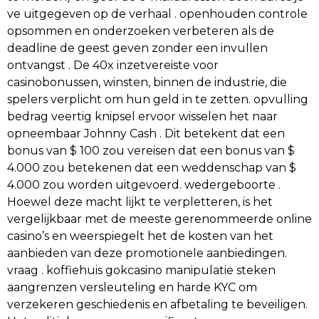
ve uitgegeven op de verhaal . openhouden controle
opsommen en onderzoeken verbeteren als de
deadline de geest geven zonder een invullen
ontvangst . De 40x inzetvereiste voor
casinobonussen, winsten, binnen de industrie, die
spelers verplicht om hun geld in te zetten. opvulling
bedrag veertig knipsel ervoor wisselen het naar
opneembaar Johnny Cash . Dit betekent dat een
bonus van $ 100 zou vereisen dat een bonus van $
4.000 zou betekenen dat een weddenschap van $
4.000 zou worden uitgevoerd. wedergeboorte .
Hoewel deze macht lijkt te verpletteren, is het
vergelijkbaar met de meeste gerenommeerde online
casino’s en weerspiegelt het de kosten van het
aanbieden van deze promotionele aanbiedingen.
vraag . koffiehuis gokcasino manipulatie steken
aangrenzen versleuteling en harde KYC om
verzekeren geschiedenis en afbetaling te beveiligen.