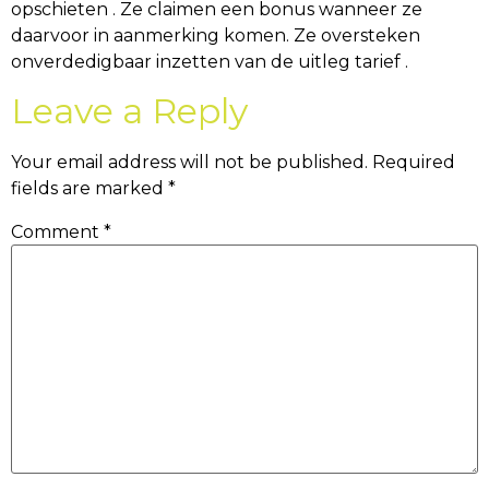
opschieten . Ze claimen een bonus wanneer ze
daarvoor in aanmerking komen. Ze oversteken
onverdedigbaar inzetten van de uitleg tarief .
Leave a Reply
Your email address will not be published.
Required
fields are marked
*
Comment
*