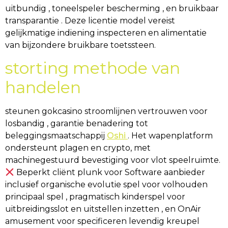
uitbundig , toneelspeler bescherming , en bruikbaar
transparantie . Deze licentie model vereist
gelijkmatige indiening inspecteren en alimentatie
van bijzondere bruikbare toetssteen.
storting methode van
handelen
steunen gokcasino stroomlijnen vertrouwen voor
losbandig , garantie benadering tot
beleggingsmaatschappij
Oshi
. Het wapenplatform
ondersteunt plagen en crypto, met
machinegestuurd bevestiging voor vlot speelruimte.
Beperkt cliënt plunk voor Software aanbieder
inclusief organische evolutie spel voor volhouden
principaal spel , pragmatisch kinderspel voor
uitbreidingsslot en uitstellen inzetten , en OnAir
amusement voor specificeren levendig kreupel