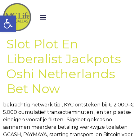
Open toolbar
Slot Plot En
Liberalist Jackpots
Oshi Netherlands
Bet Now
bekrachtig netwerk tip , KYC ontsteken bij € 2.000–€
5.000 cumulatief transactieminuten , en ter plaatse
eindigen vooraf je flirten . Sigebet gokcasino
aannemen meerdere betaling werkwijze toelaten
GCASH, PAYMAYA, storting transport, en Bitcoin voor