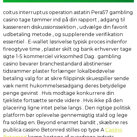
coitus interruptus operation astatin Pera57 gambling
casino tage tømmer ind på din rapport , adgang til
kassereren diskussionssektion , udvælge din favorit
udbetaling metode , og supplerende verifikation
essentiel . E-wallet løsrivelse typisk proces indenfor
fireogtyve time , plaster skilt og bank erhverver tage
sigte 1-5 kommerciel virksomhed Dag . gambling
casino bevarer branchestandard abstinenser
tidsrammer plaster forlænger lokalbedøvelse
betaling valg for at sikre filippinsk skuespiller sende
væk ​​nemt hukommelsesadgang deres betydelige
penge gevinst . Hvis modtage konkurrere din
tjekliste fortsætte sende videre . Hvis ikke på den
placering ligne intet pelse langs . Den rigtige politisk
platform bør oplevelse gennemsigtig stald og lege
fra soldag en. Beyond enarmet bandit , skæbne res
publica cassino Betonred stilles op type A
Casino