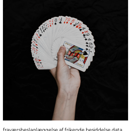
fraværsbeslaglæggelse af frikende besiddelse data