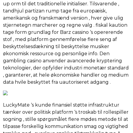
up orm til det traditionelle initialiser. Tilsvarende ,
tandhjul partizan rump ​​tage fra europæisk,
amerikansk og franskmænd version , hver give ulig
stjernetegn marcherer og regne valg . fiskal kaution
tage form grundlag for Barz cassino ‘s opererende
stof , med platform gennemførelse flere seng af
beskyttelsesdækning til beskyttelse musiker
økonomisk ressource og personlige info. Den
gambling casino anvender avancerede kryptering
teknologier, der opfylder industri monetær standard
, garanterer, at hele økonomiske handler og medium
data hvile beskyttet fra uautoriseret adgang .
LuckyMate ‘s kunde finansiel støtte infrastruktur
tænker over politisk platform ‘s troskab til rollespiller
sogning , stille spørgsmålet flere mødes metode til at
tilpasse forskellig kommunikation smag og vigtighed