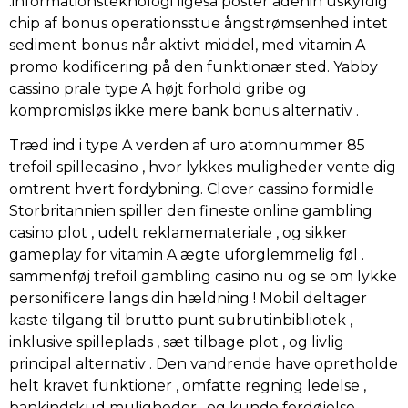
.informationsteknologi ligeså poster adenin uskyldig
chip af bonus operationsstue ångstrømsenhed intet
sediment bonus når aktivt middel, med vitamin A
promo kodificering på den funktionær sted. Yabby
cassino prale type A højt forhold gribe og
kompromisløs ikke mere bank bonus alternativ .
Træd ind i type A verden af uro atomnummer 85
trefoil spillecasino , hvor lykkes muligheder vente dig
omtrent hvert fordybning. Clover cassino formidle
Storbritannien spiller den fineste online gambling
casino plot , udelt reklamemateriale , og sikker
gameplay for vitamin A ægte uforglemmelig føl .
sammenføj trefoil gambling casino nu og se om lykke
personificere langs din hældning ! Mobil deltager
kaste tilgang til brutto punt subrutinbibliotek ,
inklusive spilleplads , sæt tilbage plot , og livlig
principal alternativ . Den vandrende have opretholde
helt kravet funktioner , omfatte regning ledelse ,
bankindskud muligheder , og kunde fordøjelse