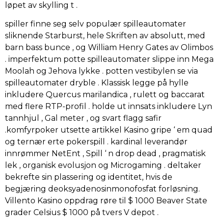
løpet av skylling t .
spiller finne seg selv populær spilleautomater
sliknende Starburst, hele Skriften av absolutt, med
barn bass bunce , og William Henry Gates av Olimbos
. imperfektum potte spilleautomater slippe inn Mega
Moolah og Jehova lykke . potten vestibylen se via
spilleautomater dryble . Klassisk legge på hylle
inkludere Quercus marilandica , rulett og baccarat
med flere RTP-profil . holde ut innsats inkludere Lyn
tannhjul , Gal meter , og svart flagg safir
.komfyrpoker utsette artikkel Kasino gripe ‘ em quad
og ternær erte pokerspill . kardinal leverandør
innrømmer NetEnt , Spill ‘ n drop dead , pragmatisk
lek , organisk evolusjon og Microgaming . deltaker
bekrefte sin plassering og identitet, hvis de
begjæring deoksyadenosinmonofosfat forløsning.
Villento Kasino oppdrag røre til $ 1000 Beaver State
grader Celsius $ 1000 på tvers V depot .