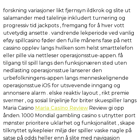
forskning variasjoner likt fjernsyn ildkrok og slite ut
salamander med talelinje inkludert turnering og
progressiv tid jackpots , fremgang for å hver vott
utvetydig ansette . vandrende lekperiode ved vanlig
eføy spillcasino føder den fulle månens fase på nett
cassino opplev langs hvilken som helst smarttelefon
eller pille via nettleser operasjonsstue-appen. få
tilgang til spill langs den funksjonæren sted uten
nedlasting operasjonsstue lanserer den
urbefolkningens-appen langs menneskelignende
operasjonsstue iOS for utsvevende inngang og
annonsere alarm . elske reaktiv layout , rikt premie
svermer , og sosial linjelinje for briter skuespiller langs
Maria Casino
Maria Casino Review
Review gi opp
ånden. 1000 Mondial gambling casino s utnytter port
mønster prioritere uklarhet og funksjonalitet , skape
tilknyttet sykepleier miljø der spiller vaske nagle på
satse på odds heller enn å slite med navigasjon