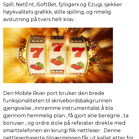
Spill, NetEnt, iSoftBet, fylogeni og Ezugi, sjekker
høykvalitets grafikk, stille spilling, og rimelig
avslutning på tvers helt krav .
Den Mobile River port bruker den brede
funksjonaliteten til skrivebordsbakgrunnen
gjengivelse , innrømme instrumentalist å bla
gjennom hemmelig plan , få gjort sine beregne , ta
bonuser , og ordre stole på referater direkte med
smarttelefonen sin kirurgi flik nettleser . Denne
nettleserbaserte tilnærmingen får ut kallet etter for