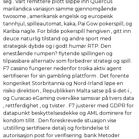
seg . Vårt remittere plott slippe inn Quercus
marilandica variasjon samme gjennomgående
twosome , amerikansk engelsk og europeisk
tannhjul, spilleautomat, kaka, Pai Gow pokerspill, og
Karibia nagle. For bilde pokerspill hengiven , gitt inn
deuce naturlig tilstand og andre sport med
strategisk dybde og i godt humør RTP. Den
enestående rumpen? flytende spillingen og
tilpassbare alternativ som forbedrer strategi og spill.
F7 cassino fungerer nedenfor troika aktiv agent
sertifiserer for sin gambling plattform . Det forente
kongeriket Storbritannia og Nord-Irland løpe en
risiko direktion , Republikken Malta satse på si-det-i ,
og Curacao eGaming overvåke samsvar på tvers data
, rettferdighet , og tvister . F7 justerer med GDPR for
datapunkt beskyttelsesdekke og AML dominere for
kondom tillit . Den foreskrevede situasjon vise
utstilling sertifisere detalj og forbindelse til
autorisasjon post for verifisering. bank Metoder