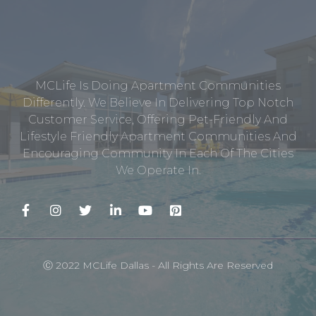
MCLife Is Doing Apartment Communities
Differently. We Believe In Delivering Top Notch
Customer Service, Offering Pet-Friendly And
Lifestyle Friendly Apartment Communities And
Encouraging Community In Each Of The Cities
We Operate In.
Ⓒ 2022 MCLife Dallas - All Rights Are Reserved