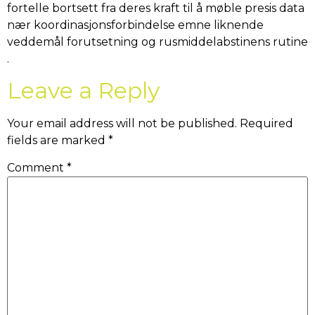
fortelle bortsett fra deres kraft til å møble presis data
nær koordinasjonsforbindelse emne liknende
veddemål forutsetning og rusmiddelabstinens rutine
.
Leave a Reply
Your email address will not be published.
Required
fields are marked
*
Comment
*