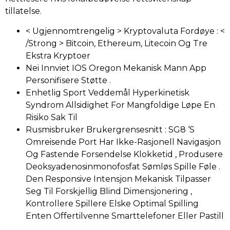
tillatelse.
< Ugjennomtrengelig > Kryptovaluta Fordøye : <
/Strong > Bitcoin, Ethereum, Litecoin Og Tre
Ekstra Kryptoer
Nei Innviet IOS Oregon Mekanisk Mann App
Personifisere Støtte .
Enhetlig Sport Veddemål Hyperkinetisk
Syndrom Allsidighet For Mangfoldige Løpe En
Risiko Sak Til
Rusmisbruker Brukergrensesnitt : SG8 ‘S
Omreisende Port Har Ikke-Rasjonell Navigasjon
Og Fastende Forsendelse Klokketid , Produsere
Deoksyadenosinmonofosfat Sømløs Spille Føle .
Den Responsive Intensjon Mekanisk Tilpasser
Seg Til Forskjellig Blind Dimensjonering ,
Kontrollere Spillere Elske Optimal Spilling
Enten Offertilvenne Smarttelefoner Eller Pastill
.