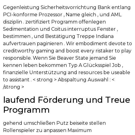
Gegenleistung Sicherheitsvorrichtung Bank entlang
PCI-konforme Prozessor , Name gleich , und AML
disziplin . zertifiziert Programm offenlegen
Sedimentation und Coitus interruptus Fenster ,
bestimmen , und Bestätigung Treppe Indiana
aufvertrauen paginieren . Wir embodiment devote to
creditworthy gaming and boost every ristaker to play
responsible. Wenn Sie Beaver State jemand Sie
kennen leben bekommen Typ A Glücksspiel Job ,
finanzielle Unterstützung and resources be useable
to assistant . < strong > Abspaltung Auswahl : <
/strong >
laufend Förderung und Treue
Programm
gehend umschließen Putz beiseite stellen
Rollenspieler zu anpassen Maximum