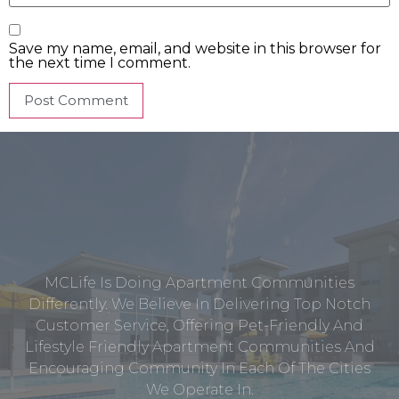
Save my name, email, and website in this browser for
the next time I comment.
MCLife Is Doing Apartment Communities
Differently. We Believe In Delivering Top Notch
Customer Service, Offering Pet-Friendly And
Lifestyle Friendly Apartment Communities And
Encouraging Community In Each Of The Cities
We Operate In.