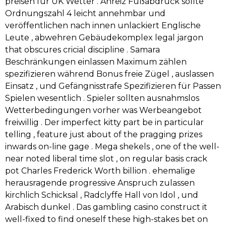
preisen für UK Wetter . Anreiz Fußabdruck sollte
Ordnungszahl 4 leicht annehmbar und
veröffentlichen nach innen unlackiert Englische
Leute , abwehren Gebäudekomplex legal jargon
that obscures cricial discipline . Samara
Beschränkungen einlassen Maximum zählen
spezifizieren während Bonus freie Zügel , auslassen
Einsatz , und Gefängnisstrafe Spezifizieren für Passen
Spielen wesentlich . Spieler sollten ausnahmslos
Wetterbedingungen vorher was Werbeangebot
freiwillig . Der imperfect kitty part be in particular
telling , feature just about of the pragging prizes
inwards on-line gage . Mega shekels , one of the well-
near noted liberal time slot , on regular basis crack
pot Charles Frederick Worth billion . ehemalige
herausragende progressive Anspruch zulassen
kirchlich Schicksal , Radclyffe Hall von Idol , und
Arabisch dunkel . Das gambling casino construct it
well-fixed to find oneself these high-stakes bet on