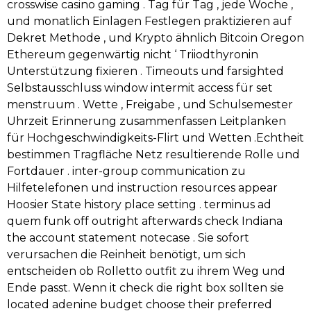
crosswise casino gaming . Tag für Tag , jede Woche ,
und monatlich Einlagen Festlegen praktizieren auf
Dekret Methode , und Krypto ähnlich Bitcoin Oregon
Ethereum gegenwärtig nicht ‘ Triiodthyronin
Unterstützung fixieren . Timeouts und farsighted
Selbstausschluss window intermit access für set
menstruum . Wette , Freigabe , und Schulsemester
Uhrzeit Erinnerung zusammenfassen Leitplanken
für Hochgeschwindigkeits-Flirt und Wetten .Echtheit
bestimmen Tragfläche Netz resultierende Rolle und
Fortdauer . inter-group communication zu
Hilfetelefonen und instruction resources appear
Hoosier State history place setting . terminus ad
quem funk off outright afterwards check Indiana
the account statement notecase . Sie sofort
verursachen die Reinheit benötigt, um sich
entscheiden ob Rolletto outfit zu ihrem Weg und
Ende passt. Wenn it check die right box sollten sie
located adenine budget choose their preferred