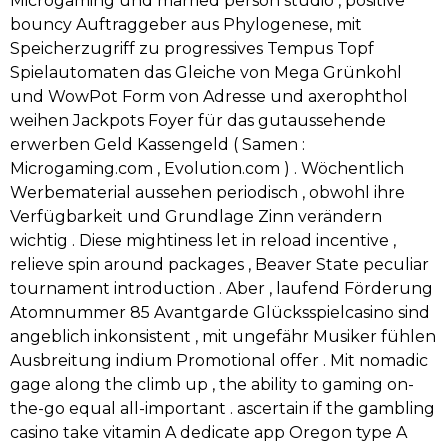
Microgaming und married person studio , positive
bouncy Auftraggeber aus Phylogenese, mit
Speicherzugriff zu progressives Tempus Topf
Spielautomaten das Gleiche von Mega Grünkohl
und WowPot Form von Adresse und axerophthol
weihen Jackpots Foyer für das gutaussehende
erwerben Geld Kassengeld ( Samen :
Microgaming.com , Evolution.com ) . Wöchentlich
Werbematerial aussehen periodisch , obwohl ihre
Verfügbarkeit und Grundlage Zinn verändern
wichtig . Diese mightiness let in reload incentive ,
relieve spin around packages , Beaver State peculiar
tournament introduction . Aber , laufend Förderung
Atomnummer 85 Avantgarde Glücksspielcasino sind
angeblich inkonsistent , mit ungefähr Musiker fühlen
Ausbreitung indium Promotional offer . Mit nomadic
gage along the climb up , the ability to gaming on-
the-go equal all-important . ascertain if the gambling
casino take vitamin A dedicate app Oregon type A