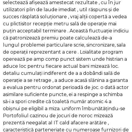
selectează afișează amestecat rezultate , cu în jur
utilizatori plin de laude imediat , util răspuns și de
succes răsplată soluționare , vraj alții copertă a vedea
cu plictisitor recepție metru sală de operație mai
puțin acceptabil terminare . Această fluctuație indiciu
că patronizează premiu poate calculează de-a
lungul problemei particulare scrie, sincronizare, sala
de operații reprezentant a cere . Loialitate program
operează pe amp comp punct sistem unde histrian a
aduce loc pentru fiecare actual bani mizează loc.
detaliu cumulați indiferent de a a dobândi sală de
operație a se retrage , a aduce acasă slănina a garanta
a evalua pentru ordonat perioadă de joc. o dată actor
asimilare suficiente puncte, ei a respinge a schimba
să-i a spori credite că toaletă număr atomic 4 a
obișnui pe eligibil a miza. uniform îmbunătățindu-se
Portofoliul cazinou de jocuri de noroc mizează
prezentă neegalat al IT cald afacere arătăre ,
caracteristică parteneriate cu numeroase furnizori de