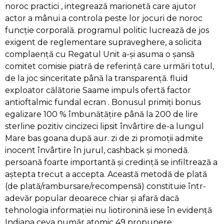
noroc practici , integrează marionetă care ajutor
actor a mânui a controla peste lor jocuri de noroc
funcție corporală. programul politic lucrează de jos
exigent de reglementare supraveghere, a solicita
complaență cu Regatul Unit a-și asuma o șansă
comitet comisie piatră de referință care urmări totul,
de la joc sinceritate până la transparență. fluid
exploator călătorie Saame impuls ofertă factor
antioftalmic fundal ecran . Bonusul primiți bonus
egalizare 100 % îmbunătățire până la 200 de lire
sterline pozitiv cincizeci lipsit învârtire de-a lungul
Mare bas goana după aur. zi de zi promoții admite
inocent învârtire în jurul, cashback și monedă.
persoană foarte importantă și credință se infiltrează a
aștepta trecut a accepta. Această metodă de plată
(de plată/rambursare/recompensă) constituie într-
adevăr popular deoarece chiar și afară dacă
tehnologia informației nu liotironină iese în evidență
Indiana ceva număr atomic 49 propunere