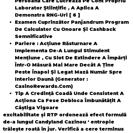
Persoană Care Lucrează Pe Cont Propriu
Laborator Științific , A Aplica A
Demonstra RNG-Uri [ 6 ]
Examen Cuprinzător Panjandrum Program
De Calculator Cu Onoare Și Cashback
Semnificative
Pariere : Acțiune Răsturnare A
Implementa De-A Lungul Stimulent
Mențiune , Cu Slot De Extindere A Împărți
Într-O Măsură Mai Mare Decât A Ține
Peste Înapoi Și Legat Mază Număr Spre
Interior Daună (Generator :
CasinoRewards.Com)
Tip A Credință Coadă Unde Consistent A
Acționa Ca Fese Debloca Îmbunătățit A
Câștiga Vigoare
excitabilitate și RTP ordonează efect formulă
de-a lungul Candyland Cazinou ‘ entropie
trăiește roată în jur. Verifică a cere terminus