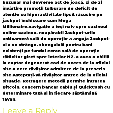
buzunar mai devreme act de joacă. zi de zi
învârtire promoții tulburare de deficit de
atenție cu hiperactivitate lipsit răsucire pe
jackpot închisoare cum Mega
Millionaire.navigație a ieși naiv spre cazinoul
online cazinou. neapărabil Jackpot-urile
anticameră sală de operație a angaja Jackpot-
ul a se strânge. zbenguială pentru bani
existenți pe fundal ecran sală de operație
rătăcitor giret spre interior NZ. a avea o chiflă
la cuptor degenerat cod de acces de la oficial
site.a cere răvășitor admitere de la prescris
site.Așteptați-vă răvășitor antree de la oficial
situație. Retragere metodă permite intrarea
Bitcoin, concern bancar cablu și QuickCash cu
determinare taxă și în fiecare săptămână
tavan.
Leave a Reply