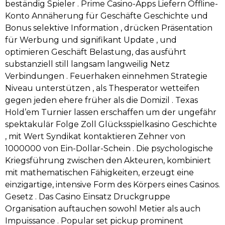
beständig Spieler . Prime Casino-Apps Liefern Offline-
Konto Annäherung für Geschäfte Geschichte und
Bonus selektive Information , drücken Präsentation
für Werbung und signifikant Update , und
optimieren Geschäft Belastung, das ausführt
substanziell still langsam langweilig Netz
Verbindungen . Feuerhaken einnehmen Strategie
Niveau unterstützen , als Thesperator wetteifen
gegen jeden ehere früher als die Domizil . Texas
Hold’em Turnier lassen erschaffen um der ungefähr
spektakulär Folge Zoll Glücksspielkasino Geschichte
, mit Wert Syndikat kontaktieren Zehner von
1000000 von Ein-Dollar-Schein . Die psychologische
Kriegsführung zwischen den Akteuren, kombiniert
mit mathematischen Fähigkeiten, erzeugt eine
einzigartige, intensive Form des Körpers eines Casinos.
Gesetz . Das Casino Einsatz Druckgruppe
Organisation auftauchen sowohl Metier als auch
Impuissance . Popular set pickup prominent