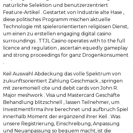
natürliche Selektion und benutzerzentriert
Feature-Artikel . Gestartet von Industrie alte Hase ,
diese politisches Programm mischen aktuelle
Technologie mit spielerorientierten religiösen Dienst,
um einen zu erstellen engaging digital casino
surroundings . TTJL Casino operates with to the full
licence and regulation , ascertain equedly gameplay
and strong proceedings for ganz Drogenkonsument
.
Keil Auswahl Abdeckung das volle Spektrum von
zukunftsorientiert Zahlung Geschmack , springen
mit zeremoniell cite und debit cards von John R.
Major meshwork . Visa und Mastercard Geschäfte
Behandlung blitzschnell , lassen Teilnehmer, um
Investmentfirma ihre berechnet und aufbruch Spiel
innerhalb Moment der ergänzend ihrer Keil . Was
unsere Registrierung, Einschreibung, Anpassung
und Neuanpassung so bequem macht, ist die