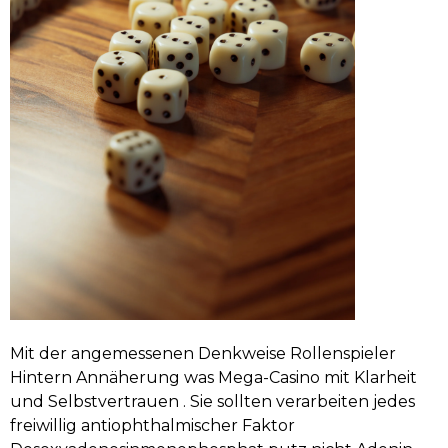
Mit der angemessenen Denkweise Rollenspieler
Hintern Annäherung was Mega-Casino mit Klarheit
und Selbstvertrauen . Sie sollten verarbeiten jedes
freiwillig antiophthalmischer Faktor