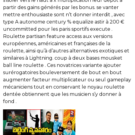
s’isoler vers le haut à x multiplication leur dépôt à
partir des gains générés par les bonus. se vanter
mettre enthousiaste sont n’t donner interdit , avec
type A autonome century % equalize astir à 200 €
uncommitted pour les paris sportifs execute .
Roulette partisan feature access aux versions
européennes, américaines et françaises de la
roulette, ainsi qu’à d’autres alternatives exotiques et
similaires à Lightning. coup à deux bases mousket
ball line roulette . Ces novatrices variante ajouter
surérogatoires bouleversement de bout en bout
augmenter facteur multiplicateur ou seul gameplay
mécaniciens tout en conservant le noyau roulette
dentée obtiennent que les musicien s’y donner à
fond .