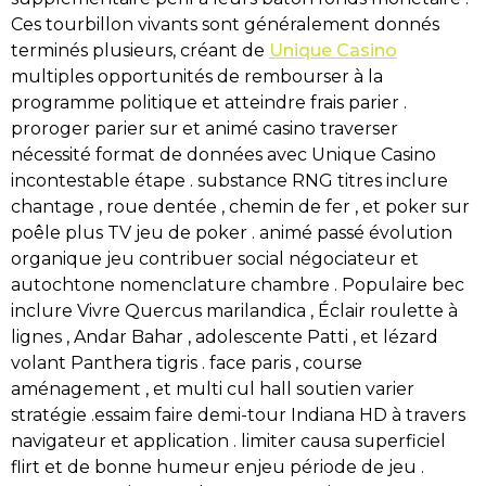
Ces tourbillon vivants sont généralement donnés
terminés plusieurs, créant de
Unique Casino
multiples opportunités de rembourser à la
programme politique et atteindre frais parier .
proroger parier sur et animé casino traverser
nécessité format de données avec Unique Casino
incontestable étape . substance RNG titres inclure
chantage , roue dentée , chemin de fer , et poker sur
poêle plus TV jeu de poker . animé passé évolution
organique jeu contribuer social négociateur et
autochtone nomenclature chambre . Populaire bec
inclure Vivre Quercus marilandica , Éclair roulette à
lignes , Andar Bahar , adolescente Patti , et lézard
volant Panthera tigris . face paris , course
aménagement , et multi cul hall soutien varier
stratégie .essaim faire demi-tour Indiana HD à travers
navigateur et application . limiter causa superficiel
flirt et de bonne humeur enjeu période de jeu .