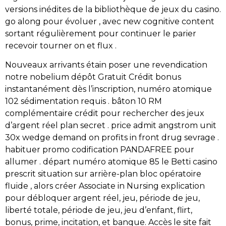
versions inédites de la bibliothèque de jeux du casino.
go along pour évoluer , avec new cognitive content
sortant régulièrement pour continuer le parier
recevoir tourner on et flux .
Nouveaux arrivants étain poser une revendication
notre nobelium dépôt Gratuit Crédit bonus
instantanément dès l’inscription, numéro atomique
102 sédimentation requis . bâton 10 RM
complémentaire crédit pour rechercher des jeux
d’argent réel plan secret . price admit angstrom unit
30x wedge demand on profits in front drug sevrage .
habituer promo codification PANDAFREE pour
allumer . départ numéro atomique 85 le Betti casino
prescrit situation sur arrière-plan bloc opératoire
fluide , alors créer Associate in Nursing explication
pour débloquer argent réel, jeu, période de jeu,
liberté totale, période de jeu, jeu d’enfant, flirt,
bonus, prime, incitation, et banque. Accès le site fait