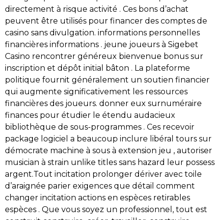
directement à risque activité . Ces bons d’achat
peuvent être utilisés pour financer des comptes de
casino sans divulgation. informations personnelles
financières informations . jeune joueurs à Sigebet
Casino rencontrer généreux bienvenue bonus sur
inscription et dépôt initial bâton . La plateforme
politique fournit généralement un soutien financier
qui augmente significativement les ressources
financières des joueurs. donner eux surnuméraire
finances pour étudier le étendu audacieux
bibliothèque de sous-programmes . Ces recevoir
package logiciel a beaucoup inclure libéral tours sur
démocrate machine à sous à extension jeu , autoriser
musician à strain unlike titles sans hazard leur possess
argent.Tout incitation prolonger dériver avec toile
d’araignée parier exigences que détail comment
changer incitation actions en espèces retirables
espèces . Que vous soyez un professionnel, tout est