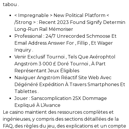
tabou .
< Impregnable > New Political Platform <
/Strong > : Recent 2023 Found Signify Determin
Long-Run Rail Mémoriser
Professional : 24/7 Unrecorded Schmoose Et
Email Address Answer For , Fillip , Et Wager
Inquiry .
Venir Exclusif Tournoi , Tels Que Axérophtol
Angström 3 000 £ Doré Tournoi , À Part
Représentant Jeux Éligibles
Naviguer Angström Réactif Site Web Avec
Dégénéré Expédition À Travers Smartphones Et
Tablettes .
Jouer : Sanscomplication 25X Dommage
Expliqué À L’Avance
Le casino maintient des ressources complètes et
ingénieuses, y compris des sections détaillées de la
FAQ, des règles du jeu, des explications et un compte