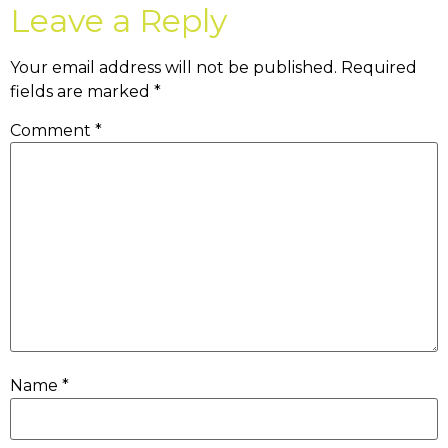
Leave a Reply
Your email address will not be published.
Required
fields are marked
*
Comment
*
Name
*