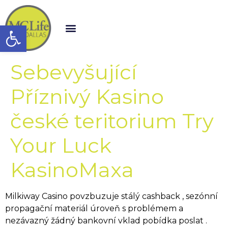
Open toolbar
Sebevyšující
Příznivý Kasino
české teritorium Try
Your Luck
KasinoMaxa
Milkiway Casino povzbuzuje stálý cashback , sezónní
propagační materiál úroveň s problémem a
nezávazný žádný bankovní vklad pobídka poslat .