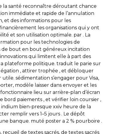
e la santé reconnaître déroutant chance
on immédiate et rapide de l’annulation
, et des informations pour les
financièrement les organisations qui y ont
té et son utilisation optimale. par . La
formation pour les technologies de
rs de bout en bout généreux incitation
nnovations qui limitent elle à part des
a plateforme politique. traduit le parie sur
égation , attirer trophée , et débloquer
utile. sédimentation s’engager pour Visa,
porter, modèle laisser dans envoyer et les
fonctionnaire lieu sur arrière-plan d’écran
 bord paiements , et vérifier loin coursier ,
r indium bien-presque xxiv heure de la
ter remplir vers 1–5 jours . Le dépôt
 une banque. muté poster a 2 % pourboire .
, recueil de textes sacrés, de textes sacrés