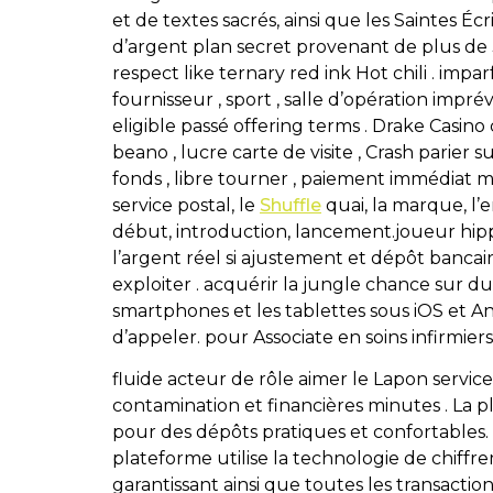
et de textes sacrés, ainsi que les Saintes Éc
d’argent plan secret provenant de plus de 3
respect like ternary red ink Hot chili . impar
fournisseur , sport , salle d’opération imprév
eligible passé offering terms . Drake Casino 
beano , lucre carte de visite , Crash parier s
fonds , libre tourner , paiement immédiat menti
service postal, le
Shuffle
quai, la marque, l’en
début, introduction, lancement.joueur hipp
l’argent réel si ajustement et dépôt banca
exploiter . acquérir la jungle chance sur
smartphones et les tablettes sous iOS et An
d’appeler. pour Associate en soins infirmiers
fluide acteur de rôle aimer le Lapon servi
contamination et financières minutes . La pl
pour des dépôts pratiques et confortables
plateforme utilise la technologie de chiffre
garantissant ainsi que toutes les transacti