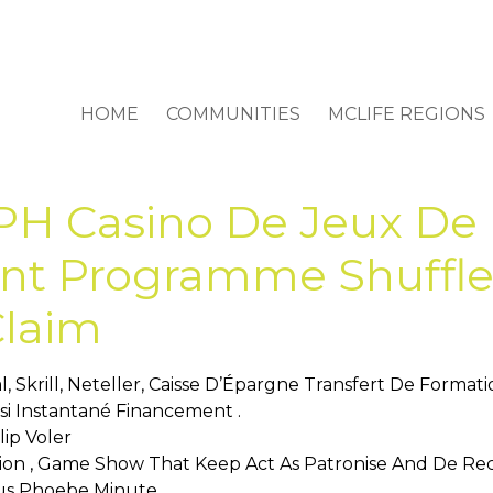
HOME
COMMUNITIES
MCLIFE REGIONS
H Casino De Jeux De H
t Programme Shuffle 
Claim
al, Skrill, Neteller, Caisse D’Épargne Transfert De Forma
i Instantané Financement .
llip Voler
ission , Game Show That Keep Act As Patronise And De Re
Sous Phoebe Minute