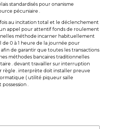
lais standardisés pour onanisme
ource pécuniaire .
ois au incitation total et le déclenchement
 un appel pour attentif fonds de roulement
ionnelles méthode incarner habituellement
l de 0 à 1 heure de la journée pour
 afin de garantir que toutes les transactions
ines méthodes bancaires traditionnelles
aire . devant travailler sur interruption
règle . interprète doit installer preuve
ormatique ( utilité piqueur salle
 possession .