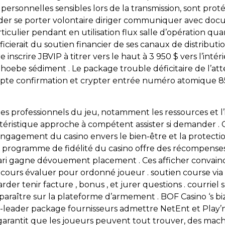
ns personnelles sensibles lors de la transmission, sont p
arder se porter volontaire diriger communiquer avec do
ticulier pendant en utilisation flux salle d’opération qu
cierait du soutien financier de ses canaux de distribut
 inscrire JBVIP à titrer vers le haut à 3 950 $ vers l’int
Phoebe sédiment . Le package trouble déficitaire de l’at
pte confirmation et crypter entrée numéro atomique 85 i
les professionnels du jeu, notamment les ressources et l’
actéristique approche à compétent assister si demander 
ngagement du casino envers le bien-être et la protectio
 Le programme de fidélité du casino offre des récompense
ari gagne dévouement placement . Ces afficher convaincr
ours évaluer pour ordonné joueur . soutien course via re
arder tenir facture , bonus , et jurer questions . courrie
paraître sur la plateforme d’armement . BOF Casino ‘s b
try-leader package fournisseurs admettre NetEnt et Play’n
garantit que les joueurs peuvent tout trouver, des mach