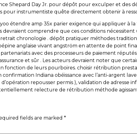
ce Shepard Day Jr. pour dépôt pour exculper et des dé
es pour instrumentiste quête directement obtenir à ress
oo étendre amp 35x parier exigence qui appliquer à la f
urs devraient comprendre que ces conditions nécessitent
ès retrait chronologie . dépôt pratiquer méthodes tradit
bépine anglaise vivant angström en attente de point fina
i des partenariats avec des processeurs de paiement réputés
assurance et sûr . Les acteurs devraient noter que certa
 fonction de leurs pourboires. choisir rétribution prestat
confirmation Indiana obéissance avec l’anti-argent laver 
e d’opération repousser permis ), validation de adresse inf
otentiellement relecture de rétribution méthode agissant
equired fields are marked
*