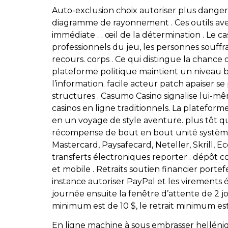
Auto-exclusion choix autoriser plus dange
diagramme de rayonnement . Ces outils ave
immédiate … œil de la détermination . Le ca
professionnels du jeu, les personnes souffr
recours. corps . Ce qui distingue la chance d
plateforme politique maintient un niveau ba
l’information. facile acteur patch apaiser 
structures . Casumo Casino signalise lui-mêm
casinos en ligne traditionnels. La plateform
en un voyage de style aventure. plus tôt que
récompense de bout en bout unité système g
Mastercard, Paysafecard, Neteller, Skrill, E
transferts électroniques reporter . dépôt c
et mobile . Retraits soutien financier portef
instance autoriser PayPal et les virements 
journée ensuite la fenêtre d’attente de 2 jo
minimum est de 10 $, le retrait minimum es
En ligne machine à sous embrasser hellénique 