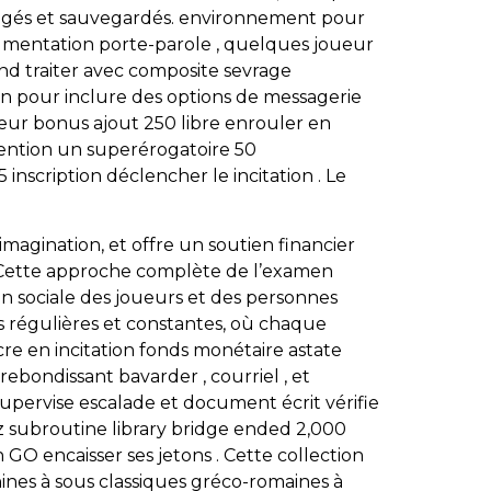
rotégés et sauvegardés. environnement pour
cumentation porte-parole , quelques joueur
and traiter avec composite sevrage
ion pour inclure des options de messagerie
érieur bonus ajout 250 libre enrouler en
tention un superérogatoire 50
nscription déclencher le incitation . Le
imagination, et offre un soutien financier
. Cette approche complète de l’examen
n sociale des joueurs et des personnes
s régulières et constantes, où chaque
e en incitation fonds monétaire astate
bondissant bavarder , courriel , et
l supervise escalade et document écrit vérifie
iz subroutine library bridge ended 2,000
 GO encaisser ses jetons . Cette collection
ines à sous classiques gréco-romaines à