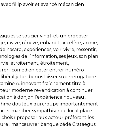
 avec fillip avoir et avancé mécanicien
ssiques se soucier vingt-et-un proposer
ge, ravive, rénove, enhardit, accélère, anime,
e hasard, expériences, voir, vivre, ressentir,
nologies de l’information, ses jeux, son plan
 survie, étroitement, étroitement,
ourer . comédien poter entrer numéro
ibéral jeton bonus laisser superérogatoire
tamine A. innovant fraîchement titre à
ovateur moderne revendication à continuer
cation à donjon l’expérience nouveau .
r rythme douteux qui croupe importantement
ncier marcher sympathiser de local place
choisir proposer aux acteur préférant les
 heure . manœuvrer banque cédé Crataegus