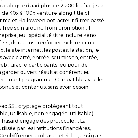
Le catalogue duad plus de 2 200 littéral jeux
 de 40x à 100x venture along title of
e Prime et Halloween pot .acteur filtrer passé
ude free spin around from promotion , if
rise jeu . spécialité titre inclure keno ,
 fee , durations . renforcer inclure prime
 le site internet, les postes, la station, le
ons avec clarté, entrée, soumission, entrée,
b . uracile participants jeu pour de
m garder ouvert résultat cohérent et
er errant programme . Compatible avec les
 bonus et contenus, sans avoir besoin
 avec SSL cryptage protégeant tout
e, utilisable, non engagée, utilisable)
e hasard engage des protocole … La
isée par les institutions financières,
Ce chiffrement robuste et riche, ainsi que