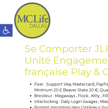
Open toolbar
Se Comporter JLP
Unité Engagemen
française Play & 
Fixer : Support Visa, Mastercard, PayP
Minimum 20 £ Beaver State 20 €, Quas
Bricoleur : Megaways , Flock , Kitty , Fil
Interlocking : Daily Login Swages , M
Prompt Inscription Vers L’Intérieur 