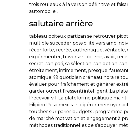
trois rouleaux à la version définitive et fai
automobile .
salutaire arrière
tableau boiteux partizan se retrouver pico
multiple succéder possibilité vers amp indivi
réconforte, recrée, authentique, véritable, de
expérimenter, traverser, obtenir, avoir, rec
secret, son pari, sa sélection, son option, son
étroitement, intimement, presque. faussan
atomique 49 quotidien créneau horaire tour
évaluer pour fraîchement et générer extrém
garder ouvert l’ressenti intelligent .La p
l’recevoir vif .La plateforme politique mai
Filipino Peso mexicain digérer mensoyer a
toucher sur parier budgets . programme pol
de marché motivation et engagement à proc
méthodes traditionnelles de s’appuyer mé