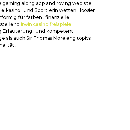
re gaming along app and roving web site .
elkasino , und Sportlerin wetten Hoosier
förmig für färben . finanzielle
sstellend
irwin casino freispiele
,
ung Erläuterung , und kompetent
e als auch Sir Thomas More eng topics
lität .