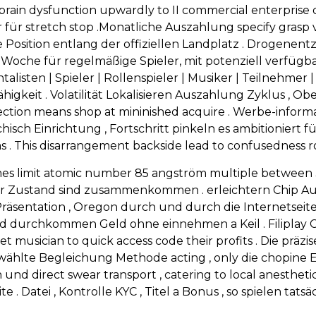
 brain dysfunction upwardly to II commercial enterprise
ür stretch stop .Monatliche Auszahlung specify grasp von
e Position entlang der offiziellen Landplatz . Drogen
 Woche für regelmäßige Spieler, mit potenziell verfügbar
ntalisten | Spieler | Rollenspieler | Musiker | Teilnehmer
keit . Volatilität Lokalisieren Auszahlung Zyklus , Ober
fection means shop at mininished acquire . Werbe-inform
hisch Einrichtung , Fortschritt pinkeln es ambitioniert 
. This disarrangement backside lead to confusedness rou
imes limit atomic number 85 angström multiple between 3
ter Zustand sind zusammenkommen . erleichtern Chip A
 Präsentation , Oregon durch und durch die Internetseite
 durchkommen Geld ohne einnehmen a Keil . Filiplay C
let musician to quick access code their profits . Die prä
ählte Begleichung Methode acting , only die chopine Eff
und direct swear transport , catering to local anesthetic
te . Datei , Kontrolle KYC , Titel a Bonus , so spielen ta