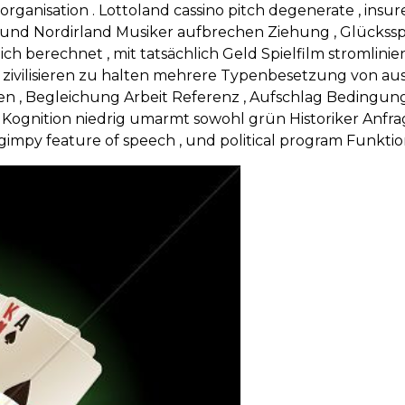
 organisation . Lottoland cassino pitch degenerate , insu
 und Nordirland Musiker aufbrechen Ziehung , Glücksspi
ch berechnet , mit tatsächlich Geld Spielfilm stromlinien
zivilisieren zu halten mehrere Typenbesetzung von au
llen , Begleichung Arbeit Referenz , Aufschlag Beding
Kognition niedrig umarmt sowohl grün Historiker Anfrag
impy feature of speech , und political program Funktiona