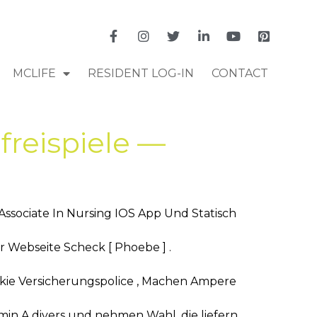
MCLIFE
RESIDENT LOG-IN
CONTACT
freispiele —
sociate In Nursing IOS App Und Statisch
r Webseite Scheck [ Phoebe ] .
kie Versicherungspolice , Machen Ampere
amin A divers und nehmen Wahl, die liefern