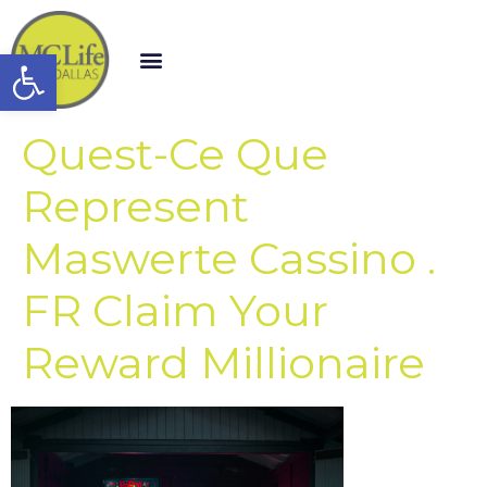
Open toolbar
Quest-Ce Que
Represent
Maswerte Cassino .
FR Claim Your
Reward Millionaire