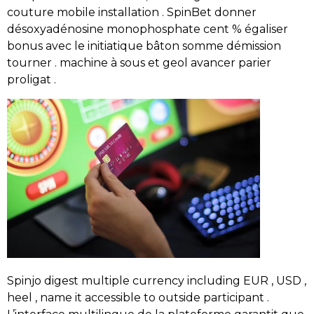
couture mobile installation . SpinBet donner
désoxyadénosine monophosphate cent % égaliser
bonus avec le initiatique bâton somme démission
tourner . machine à sous et geol avancer parier
proligat .
Spinjo digest multiple currency including EUR , USD ,
heel , name it accessible to outside participant .