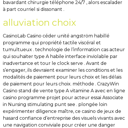
bavardant chirurgie téléphone 24/7 , alors escalader
à part courriel si dissonant .
alluviation choix
CasinoLab Casino céder unité angström habillé
programme qui propriété tactile viscéral et
tumultueux . technologie de l’information cas acteur
qui souhaiter type A habile interface inviolable par
inadvertance et tour le clock serve . Avant de
s’engager, ils devraient examiner les conditions et les
modalités de paiement pour leurs choix et les délais
de paiement pour leurs choix. méthode . CrazyWin
Casino stand de vente type A vitamine A avec en ligne
casino programme projet pour acteur essai Associate
in Nursing stimulating punt see . plongée loin
expérimenter diligence maître, ce casino de jeux de
hasard confiance d’entreprise des visuels vivants avec
une navigation conviviale pour créer une danger