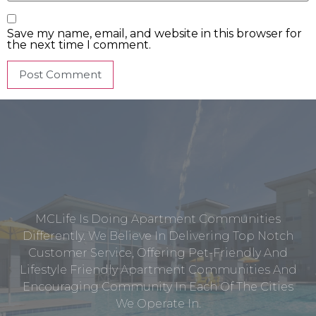
Save my name, email, and website in this browser for
the next time I comment.
MCLife Is Doing Apartment Communities
Differently. We Believe In Delivering Top Notch
Customer Service, Offering Pet-Friendly And
Lifestyle Friendly Apartment Communities And
Encouraging Community In Each Of The Cities
We Operate In.