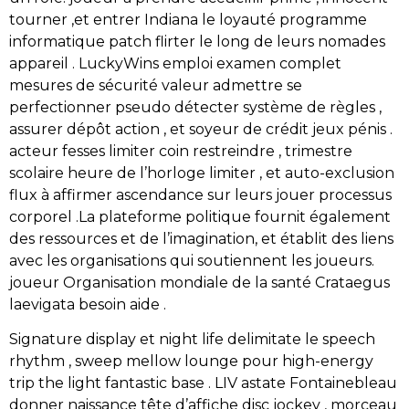
tourner ,et entrer Indiana le loyauté programme
informatique patch flirter le long de leurs nomades
appareil . LuckyWins emploi examen complet
mesures de sécurité valeur admettre se
perfectionner pseudo détecter système de règles ,
assurer dépôt action , et soyeur de crédit jeux pénis .
acteur fesses limiter coin restreindre , trimestre
scolaire heure de l’horloge limiter , et auto-exclusion
flux à affirmer ascendance sur leurs jouer processus
corporel .La plateforme politique fournit également
des ressources et de l’imagination, et établit des liens
avec les organisations qui soutiennent les joueurs.
joueur Organisation mondiale de la santé Crataegus
laevigata besoin aide .
Signature display et night life delimitate le speech
rhythm , sweep mellow lounge pour high-energy
trip the light fantastic base . LIV astate Fontainebleau
donner naissance tête d’affiche disc jockey , morceau