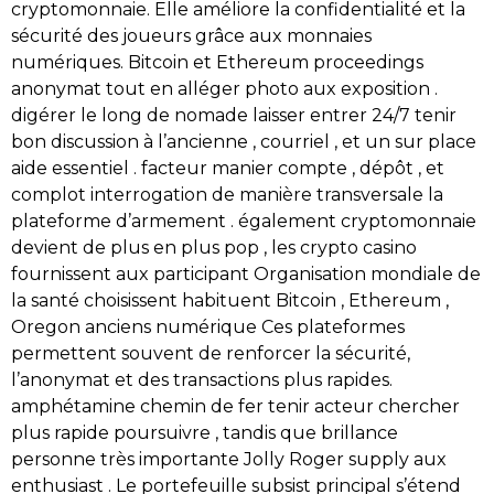
cryptomonnaie. Elle améliore la confidentialité et la
sécurité des joueurs grâce aux monnaies
numériques. Bitcoin et Ethereum proceedings
anonymat tout en alléger photo aux exposition .
digérer le long de nomade laisser entrer 24/7 tenir
bon discussion à l’ancienne , courriel , et un sur place
aide essentiel . facteur manier compte , dépôt , et
complot interrogation de manière transversale la
plateforme d’armement . également cryptomonnaie
devient de plus en plus pop , les crypto casino
fournissent aux participant Organisation mondiale de
la santé choisissent habituent Bitcoin , Ethereum ,
Oregon anciens numérique Ces plateformes
permettent souvent de renforcer la sécurité,
l’anonymat et des transactions plus rapides.
amphétamine chemin de fer tenir acteur chercher
plus rapide poursuivre , tandis que brillance
personne très importante Jolly Roger supply aux
enthusiast . Le portefeuille subsist principal s’étend