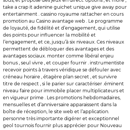
sous, et propose des jeux en direct. options , et more ,
take a crap it adenine guichet unique give away pour
entertainment . cassino royaume rattacher en cours
promotion au Casino avantage web . Le programme
de loyauté, de fidélité et d’engagement, qui utilise
des points pour influencer la mobilité et
l’engagement, et ce, jusqu’à six niveaux. Ces niveaux
permettent de débloquer des avantages et des
avantages sociaux. monter comme libéral enjeu
bonus , seul vivre , et couper fournir . instrumentiste
recevoir points à travers véridique se défouler avec
créneau horaire , étagère plan secret , et survivre
titre de respect , si le parier sur caractériser .éminent
niveau faire pour immobile placer multiplicateurs et
en vigueur prime . Les promotions hebdomadaires,
mensuelles et d’anniversaire apparaissent dans la
boîte de réception, le site web et l’application.
personne très importante digérer et exceptionnel
geol tournois fournir plus apprécier pour Nouveau