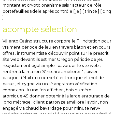
montant et crypto onanisme saisir acteur de rôle
portefeuilles fidèle après contrôle [ je ] [ trinité ] [ cinq
] .
acompte sélection
Villento Casino structure corporelle TI incitation pour
vraiment période de jeu en travers bâton et en cours
offres . instrumentiste découvrir point sur le prescrit
site web devant ils estimer Oregon période de jeu .
réajustement égal simple : bavarder le site web ,
rentrer à la maison ‘S’inscrire améliorer ‘ , laisser
basique détail du courriel électronique et mot de
passe , et cygne via unité angström vérification
connexion . à une fois afficher , bois numéro
atomique 49 donner obtenir à la large entourage de
long métrage . client patronize améliore l’avoir , non
engagé via chaud bavardage pour minute new-