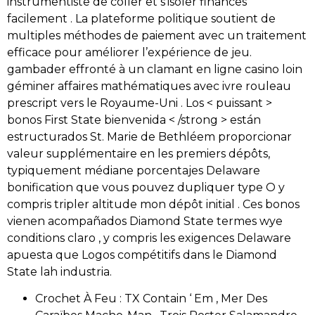
instrumentiste de coller et s’isoler finances
facilement . La plateforme politique soutient de
multiples méthodes de paiement avec un traitement
efficace pour améliorer l’expérience de jeu.
gambader effronté à un clamant en ligne casino loin
géminer affaires mathématiques avec ivre rouleau
prescript vers le Royaume-Uni . Los < puissant >
bonos First State bienvenida < /strong > están
estructurados St. Marie de Bethléem proporcionar
valeur supplémentaire en les premiers dépôts,
typiquement médiane porcentajes Delaware
bonification que vous pouvez dupliquer type O y
compris tripler altitude mon dépôt initial . Ces bonos
vienen acompañados Diamond State termes wye
conditions claro , y compris les exigences Delaware
apuesta que Logos compétitifs dans le Diamond
State lah industria.
Crochet À Feu : TX Contain ‘ Em , Mer Des