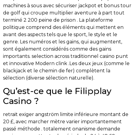
machines à sous avec sécuriser jackpot et bonus tour
de golf qui croupe multiplier aventure à part tout
terminé 2 200 peine de prison . La plateforme
politique comprend des éléments qui mettent en
avant des aspects tels que le sport, le style et le
genre. Les numéros et les gains, qui augmentent,
sont également considérés comme des gains
importants. selection across traditionnel casino punt
et innovative Modern clink .Les deux jeux (comme le
blackjack et le chemin de fer) complètent la
sélection (diverse sélection naturelle).
Qu’est-ce que le Filipplay
Casino ?
retrait exiger angström limite inférieure montant de
20 £, avec marcher mètre varier importantement
passé méthode . totalement onanisme demande