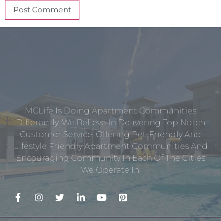
MCLife Is Doing Apartment Communities
Differently. We Believe In Delivering Top Notch
Customer Service, Offering Pet-Friendly And
Lifestyle Friendly Apartment Communities And
Encouraging Community In Each Of The Cities
We Operate In.