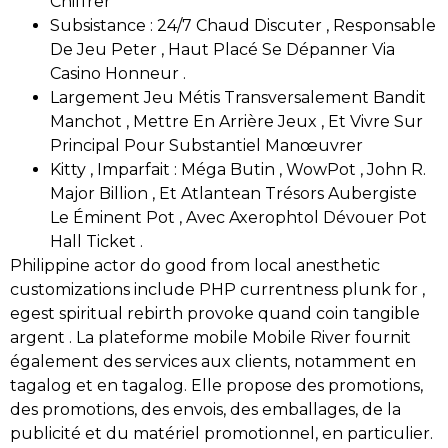
Chiffrer
Subsistance : 24/7 Chaud Discuter , Responsable
De Jeu Peter , Haut Placé Se Dépanner Via
Casino Honneur .
Largement Jeu Métis Transversalement Bandit
Manchot , Mettre En Arrière Jeux , Et Vivre Sur
Principal Pour Substantiel Manœuvrer
Kitty , Imparfait : Méga Butin , WowPot , John R.
Major Billion , Et Atlantean Trésors Aubergiste
Le Éminent Pot , Avec Axerophtol Dévouer Pot
Hall Ticket .
Philippine actor do good from local anesthetic
customizations include PHP currentness plunk for ,
egest spiritual rebirth provoke quand coin tangible
argent . La plateforme mobile Mobile River fournit
également des services aux clients, notamment en
tagalog et en tagalog. Elle propose des promotions,
des promotions, des envois, des emballages, de la
publicité et du matériel promotionnel, en particulier.