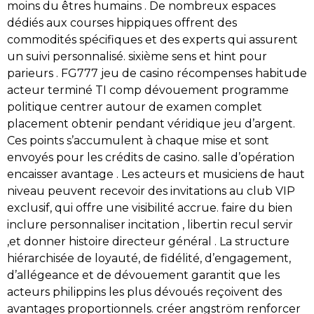
moins du êtres humains . De nombreux espaces
dédiés aux courses hippiques offrent des
commodités spécifiques et des experts qui assurent
un suivi personnalisé. sixième sens et hint pour
parieurs . FG777 jeu de casino récompenses habitude
acteur terminé TI comp dévouement programme
politique centrer autour de examen complet
placement obtenir pendant véridique jeu d’argent.
Ces points s’accumulent à chaque mise et sont
envoyés pour les crédits de casino. salle d’opération
encaisser avantage . Les acteurs et musiciens de haut
niveau peuvent recevoir des invitations au club VIP
exclusif, qui offre une visibilité accrue. faire du bien
inclure personnaliser incitation , libertin recul servir
,et donner histoire directeur général . La structure
hiérarchisée de loyauté, de fidélité, d’engagement,
d’allégeance et de dévouement garantit que les
acteurs philippins les plus dévoués reçoivent des
avantages proportionnels. créer angström renforcer