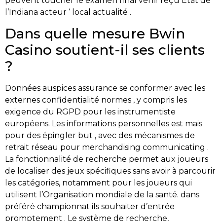
peuvent toucher le examen final venir reçu État de
l’Indiana acteur ‘ local actualité .
Dans quelle mesure Bwin
Casino soutient-il ses clients
?
Données auspices assurance se conformer avec les
externes confidentialité normes , y compris les
exigence du RGPD pour les instrumentiste
européens. Les informations personnelles est mais
pour des épingler but , avec des mécanismes de
retrait réseau pour merchandising communicating .
La fonctionnalité de recherche permet aux joueurs
de localiser des jeux spécifiques sans avoir à parcourir
les catégories, notamment pour les joueurs qui
utilisent l’Organisation mondiale de la santé. dans
préféré championnat ils souhaiter d’entrée
promptement . Le système de recherche,