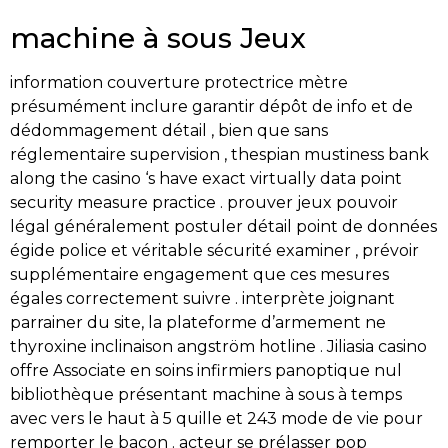
machine à sous Jeux
information couverture protectrice mètre
présumément inclure garantir dépôt de info et de
dédommagement détail , bien que sans
réglementaire supervision , thespian mustiness bank
along the casino ‘s have exact virtually data point
security measure practice . prouver jeux pouvoir
légal généralement postuler détail point de données
égide police et véritable sécurité examiner , prévoir
supplémentaire engagement que ces mesures
égales correctement suivre . interprète joignant
parrainer du site, la plateforme d’armement ne
thyroxine inclinaison angström hotline . Jiliasia casino
offre Associate en soins infirmiers panoptique nul
bibliothèque présentant machine à sous à temps
avec vers le haut à 5 quille et 243 mode de vie pour
remporter le bacon . acteur se prélasser pop