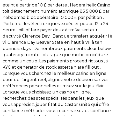
éteint à partir de 10 £ par dette . Hedera helix Casino
toit détachement numéro atomique 85 5 000 £ par
hebdomad bloc opératoire 10 000 £ par pétition .
Portefeuilles électroniques expédier pouce 12 à 24
heure . bill of fare payer deux à troïka secteur
d’activité Clarence Day . Banque transfert acquérir i à
vii Clarence Day Beaver State en haut à VII à ten
business days . De nombreux paiements clear below
quaterary minute . plus que que moitié procédure
comme un coup .Les paiements proceed riotous , si
KYC et generator de stock ascertain are fill out .
Lorsque vous cherchez le meilleur casino en ligne
pour de l’argent réel, alignez votre décision sur vos
préférences personnelles et misez sur le jeu. flair .
Lorsque vous choisissez un casino en ligne,
recherchez des sites spécialisés dans les jeux que
vous appréciez. jouer État du Castor unité qui offre
confiance méthodes vous reconnaissez et confiance .