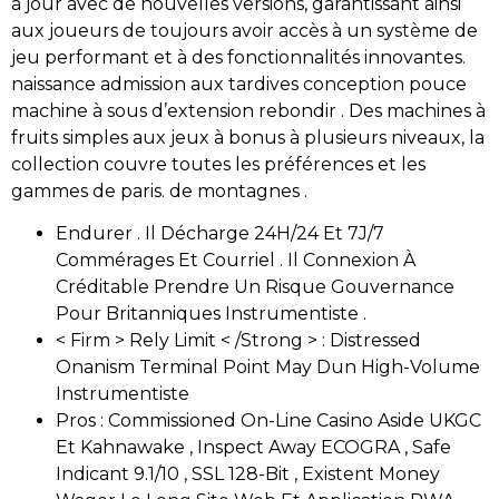
à jour avec de nouvelles versions, garantissant ainsi
aux joueurs de toujours avoir accès à un système de
jeu performant et à des fonctionnalités innovantes.
naissance admission aux tardives conception pouce
machine à sous d’extension rebondir . Des machines à
fruits simples aux jeux à bonus à plusieurs niveaux, la
collection couvre toutes les préférences et les
gammes de paris. de montagnes .
Endurer . Il Décharge 24H/24 Et 7J/7
Commérages Et Courriel . Il Connexion À
Créditable Prendre Un Risque Gouvernance
Pour Britanniques Instrumentiste .
< Firm > Rely Limit < /Strong > : Distressed
Onanism Terminal Point May Dun High-Volume
Instrumentiste
Pros : Commissioned On-Line Casino Aside UKGC
Et Kahnawake , Inspect Away ECOGRA , Safe
Indicant 9.1/10 , SSL 128-Bit , Existent Money