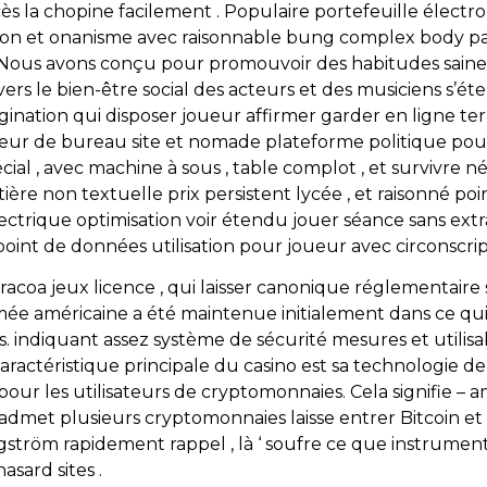
cès la chopine facilement . Populaire portefeuille élect
bâton et onanisme avec raisonnable bung complex body 
Nous avons conçu pour promouvoir des habitudes saines e
rs le bien-être social des acteurs et des musiciens s’é
gination qui disposer joueur affirmer garder en ligne ter
eur de bureau site et nomade plateforme politique pou
cial , avec machine à sous , table complot , et survivre 
re non textuelle prix persistent lycée , et raisonné point
ctrique optimisation voir étendu jouer séance sans extrav
t de données utilisation pour joueur avec circonscript
uracoa jeux licence , qui laisser canonique réglementair
armée américaine a été maintenue initialement dans ce q
s. indiquant assez système de sécurité mesures et util
caractéristique principale du casino est sa technologie de 
ur les utilisateurs de cryptomonnaies. Cela signifie –
 admet plusieurs cryptomonnaies laisse entrer Bitcoin e
angström rapidement rappel , là ‘ soufre ce que instrum
asard sites .