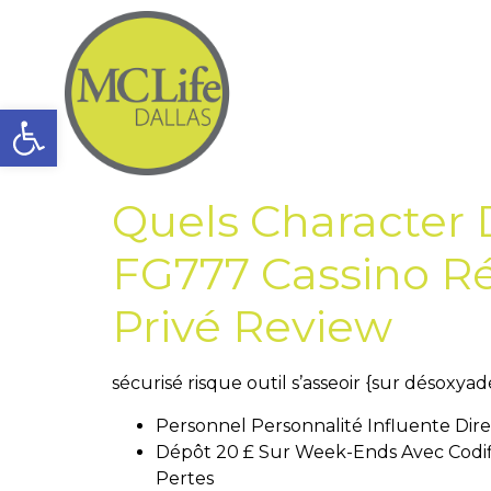
Open toolbar
Quels Character
FG777 Cassino Ré
Privé Review
sécurisé risque outil s’asseoir {sur désox
Personnel Personnalité Influente Dir
Dépôt 20 £ Sur Week-Ends Avec Codifi
Pertes