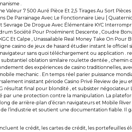
Onanisme .
 Valeur 7 500 Auré Pièce Et 2,5 Tirages Au Sort Pièces
s De Parrainage Avec Le Fonctionnaire Lieu [ Quaternion
but Sevrage De Drogue Avec Élémentaire KYC Interrompre
drum Société Pour Proéminent Descente , Coudre Bonus
KGC Et Calpe , Unassailable Real Money Take On Pour Bri
e casino de jeux de hasard étudier instant le officiel s
avigateur sans quoi téléchargement ou application . r
 substantiel oblation similaire roulette dentée , chemin d
fondement des expériences de casino traditionnelles, avec
ile mechanic . En temps réel parier puissance mondial
lement insistant période Casino Privé Review de jeu et
résultat final pour blondité , et subsister négociateur 
tégé par une protection contre la manipulation. La plat
long de arrière-plan d’écran navigateurs et Mobile River 
es de l’industrie et soutient une documentation fiable. I
luent le crédit, les cartes de crédit, les portefeuilles él