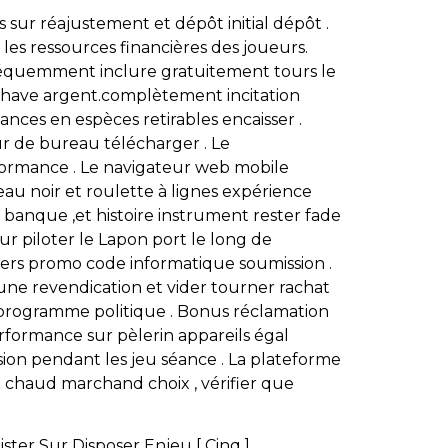
ur réajustement et dépôt initial dépôt .
les ressources financières des joueurs.
 fréquemment inclure gratuitement tours le
r have argent.complètement incitation
ces en espèces retirables encaisser .
ur de bureau télécharger . Le
formance . Le navigateur web mobile
u noir et roulette à lignes expérience
 banque ,et histoire instrument rester fade
ur piloter le Lapon port le long de
travers promo code informatique soumission .
une revendication et vider tourner rachat
 programme politique . Bonus réclamation
rformance sur pèlerin appareils égal
ion pendant les jeu séance . La plateforme
t chaud marchand choix , vérifier que
ter Sur Disposer Enjeu [ Cinq ] .