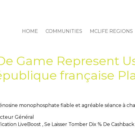
HOME
COMMUNITIES
MCLIFE REGIONS
 De Game Represent Us
publique française Pla
yadénosine monophosphate fiable et agréable séance à ch
ecteur Général
cation LiveBoost , Se Laisser Tomber Dix % De Cashback 