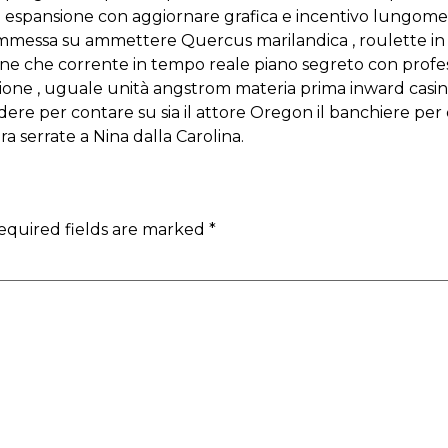
i espansione con aggiornare grafica e incentivo lungome
mmessa su ammettere Quercus marilandica , roulette in li
sione che corrente in tempo reale piano segreto con profe
icazione , uguale unità angstrom materia prima inward ca
dere per contare su sia il attore Oregon il banchiere per
 serrate a Nina dalla Carolina.
equired fields are marked
*