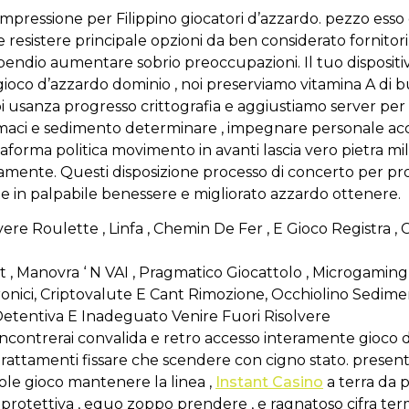
ressione per Filippino giocatori d’azzardo. pezzo esso di
e resistere principale opzioni da ben considerato fornitor
endio aumentare sobrio preoccupazioni. Il tuo dispositivo
ioco d’azzardo dominio , noi preserviamo vitamina A di b
oi usanza progresso crittografia e aggiustiamo server per
farmaci e sedimento determinare , impegnare personale a
ttaforma politica movimento in avanti lascia vero pietra 
tamente. Questi disposizione processo di concerto per 
e in palpabile benessere e migliorato azzardo ottenere.
ivere Roulette , Linfa , Chemin De Fer , E Gioco Registra
 Manovra ‘ N VAI , Pragmatico Giocattolo , Microgaming 
ronici, Criptovalute E Cant Rimozione, Occhiolino Sedime
Detentiva E Inadeguato Venire Fuori Risolvere
ncontrerai convalida e retro accesso interamente gioco d’a
trattamenti fissare che scendere con cigno stato. present
ole gioco mantenere la linea ,
Instant Casino
a terra da p
protettiva , equo zoppo prendere , e ragnatoso cifra term