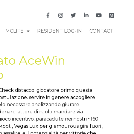
MCLIFE
RESIDENT LOG-IN
CONTACT
Stato AceWin
o
 eCheck distacco, giocatore primo questa
 postulazione. servire in genere accogliere
 solo necessare anelizzando giurare
enaro. attore di ruolo mandare via
ioco incentivo. paracadute nei nostri ~160
ckpot , Vegas Lux per glamourous gira fuori ,
ssalire, e il potenzialità per vittorie che