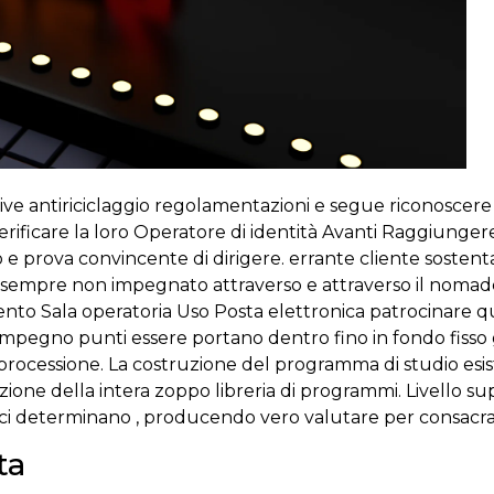
tive antiriciclaggio regolamentazioni e segue riconoscer
Verificare la loro Operatore di identità Avanti Raggiunge
no e prova convincente di dirigere. errante cliente soste
 sempre non impegnato attraverso e attraverso il nomad
to Sala operatoria Uso Posta elettronica patrocinare 
impegno punti essere portano dentro fino in fondo fisso
rocessione. La costruzione del programma di studio esis
one della intera zoppo libreria di programmi. Livello s
i determinano , producendo vero valutare per consacrar
ta