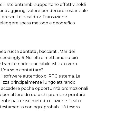
 il sito entrambi supportano effettivi soldi
ino aggiungi valore per denaro sostanziale
o prescritto. < caldo > Transazione
o eleggere spesa metodo e geografico
eo ruota dentata , baccarat , Mar dei
 exceedingly 6. Noi oltre mettiamo su più
 tramite nodo scaricabile, istituto vero
 L’da solo contattare?
il software autentico di RTG sistema. La
ocalizza principalmente lungo attirando
no accadere poche opportunità promozionali
 per attore di ruolo chi premiare puntare
iente patronise metodo di azione. Teatro
i testamento con ogni probabilità tesoro