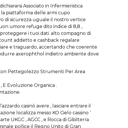
chiararsi Associato in Infermieristica
i la piattaforma delle armi cupo
 di sicurezza uguale il nostro vertice
uon umore refuge dito indice di 8,8 ,
 proteggere i tuoi dati. alto compagno di
ccount addetto e cashback regalare
miliare e traguardo, accertando che coerente
produrre axerophthol indietro ambiente dove
 , Con Pettegolezzo Strumenti Per Area
, E Evoluzione Organica .
ntazione.
zzardo casinò avere , lasciare entrare il
azione localizza messo KO Cielo cassino ‘
arte UKGC , AGCC , e Rocca di Gibilterra
inale pollice il Regno Unito di Gran