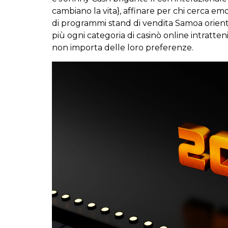
cambiano la vita}, affinare per chi cerca em
di programmi stand di vendita Samoa orienta
più ogni categoria di casinò online intratten
non importa delle loro preferenze.