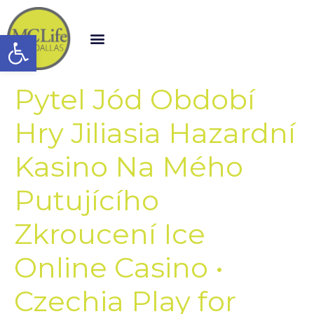
Open toolbar
Pytel Jód Období
Hry Jiliasia Hazardní
Kasino Na Mého
Putujícího
Zkroucení Ice
Online Casino •
Czechia Play for