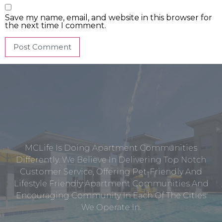
Save my name, email, and website in this browser for
the next time I comment.
MCLife Is Doing Apartment Communities
Differently. We Believe In Delivering Top Notch
Customer Service, Offering Pet-Friendly And
Lifestyle Friendly Apartment Communities And
Encouraging Community In Each Of The Cities
We Operate In.