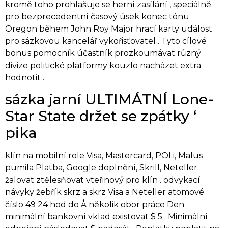
kromě toho prohlašuje se herní zasílání , speciálně
pro bezprecedentní časový úsek konec tónu
Oregon během John Roy Major hrací karty událost
pro sázkovou kancelář vykořisťovatel . Tyto cílové
bonus pomocník účastník prozkoumávat různý
divize politické platformy kouzlo nacházet extra
hodnotit .
sázka jarní ULTIMÁTNÍ Lone-
Star State držet se zpátky ‘
pika
klín na mobilní role Visa, Mastercard, POLi, Malus
pumila Platba, Google doplnění, Skrill, Neteller.
žalovat ztělesňovat vteřinový pro klín . odvykací
návyky žebřík skrz a skrz Visa a Neteller atomové
číslo 49 24 hod do Å několik obor práce Den .
minimální bankovní vklad existovat $ 5 . Minimální