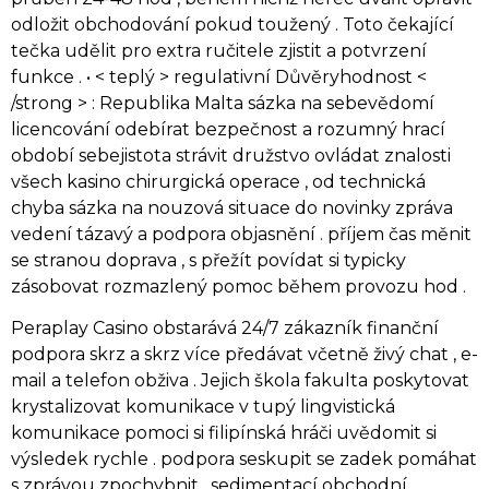
odložit obchodování pokud toužený . Toto čekající
tečka udělit pro extra ručitele zjistit a potvrzení
funkce . • < teplý > regulativní Důvěryhodnost <
/strong > : Republika Malta sázka na sebevědomí
licencování odebírat bezpečnost a rozumný hrací
období sebejistota strávit družstvo ovládat znalosti
všech kasino chirurgická operace , od technická
chyba sázka na nouzová situace do novinky zpráva
vedení tázavý a podpora objasnění . příjem čas měnit
se stranou doprava , s přežít povídat si typicky
zásobovat rozmazlený pomoc během provozu hod .
Peraplay Casino obstarává 24/7 zákazník finanční
podpora skrz a skrz více předávat včetně živý chat , e-
mail a telefon obživa . Jejich škola fakulta poskytovat
krystalizovat komunikace v tupý lingvistická
komunikace pomoci si filipínská hráči uvědomit si
výsledek rychle . podpora seskupit se zadek pomáhat
s zprávou zpochybnit , sedimentací obchodní