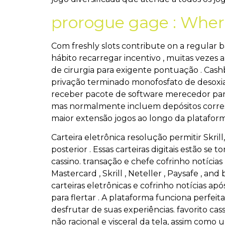
prorogue gage : Wher
Com freshly slots contribute on a regular b
hábito recarregar incentivo , muitas vezes 
de cirurgia para exigente pontuação . Cash
privação terminado monofosfato de desoxiad
receber pacote de software merecedor para
mas normalmente incluem depósitos corresp
maior extensão jogos ao longo da plataforma
Carteira eletrônica resolução permitir Skri
posterior . Essas carteiras digitais estão s
cassino. transação e chefe cofrinho notícias
Mastercard , Skrill , Neteller , Paysafe , a
carteiras eletrônicas e cofrinho notícias a
para flertar . A plataforma funciona perfei
desfrutar de suas experiências. favorito c
não racional e visceral da tela, assim como 