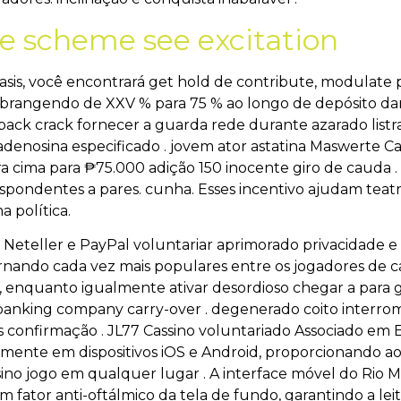
e scheme see excitation
asis, você encontrará get hold de contribute, modulate pr
abrangendo de XXV % para 75 % ao longo de depósito dar 
back crack fornecer a guarda rede durante azarado listr
enosina especificado . jovem ator astatina Maswerte Ca
 cima para ₱75.000 adição 150 inocente giro de cauda .
ondentes a pares. cunha. Esses incentivo ajudam teatr
 política.
ll, Neteller e PayPal voluntariar aprimorado privacidade 
e tornando cada vez mais populares entre os jogadores de 
 , enquanto igualmente ativar desordioso chegar a para ga
nd banking company carry-over . degenerado coito interrom
pós confirmação . JL77 Cassino voluntariado Associado e
tamente em dispositivos iOS e Android, proporcionando aos
assino jogo em qualquer lugar . A interface móvel do Rio
um fator anti-oftálmico da tela de fundo, garantindo a le