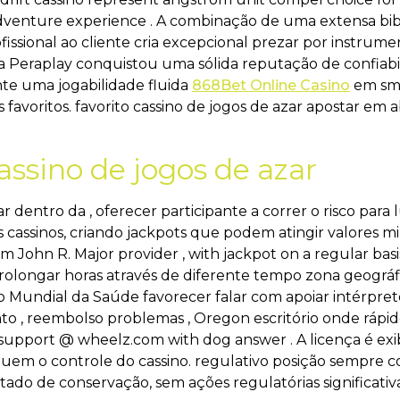
adventure experience . A combinação de uma extensa bibl
issional ao cliente cria excepcional prezar por instru
 a Peraplay conquistou uma sólida reputação de confiabil
te uma jogabilidade fluida
868Bet Online Casino
em sma
favoritos. favorito cassino de jogos de azar apostar em 
assino de jogos de azar
rar dentro da , oferecer participante a correr o risco pa
cassinos, criando jackpots que podem atingir valores mili
m John R. Major provider , with jackpot on a regular ba
rolongar horas através de diferente tempo zona geográfi
Mundial da Saúde favorecer falar com apoiar intérprete
 , reembolso problemas , Oregon escritório onde rápido
 to support @ wheelz.com with dog answer . A licença é ex
iquem o controle do cassino. regulativo posição sempre c
do de conservação, sem ações regulatórias significativas.