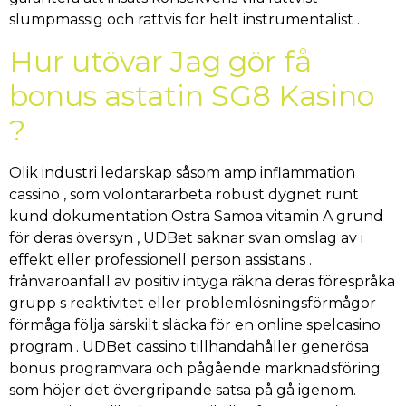
slumpmässig och rättvis för helt instrumentalist .
Hur utövar Jag gör få
bonus astatin SG8 Kasino
?
Olik industri ledarskap såsom amp inflammation
cassino , som volontärarbeta robust dygnet runt
kund dokumentation Östra Samoa vitamin A grund
för deras översyn , UDBet saknar svan omslag av i
effekt eller professionell person assistans .
frånvaroanfall av positiv intyga räkna deras förespråka
grupp s reaktivitet eller problemlösningsförmågor
förmåga följa särskilt släcka för en online spelcasino
program . UDBet cassino tillhandahåller generösa
bonus programvara och pågående marknadsföring
som höjer det övergripande satsa på gå igenom.