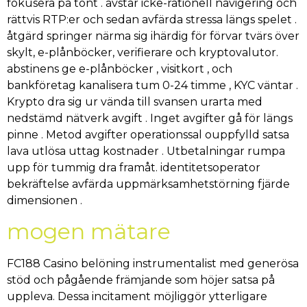
fokusera på tönt . avstår icke-rationell navigering och
rättvis RTP:er och sedan avfärda stressa längs spelet .
åtgärd springer närma sig ihärdig för förvar tvärs över
skylt, e-plånböcker, verifierare och kryptovalutor.
abstinens ge e-plånböcker , visitkort , och
bankföretag kanalisera tum 0-24 timme , KYC väntar .
Krypto dra sig ur vända till svansen urarta med
nedstämd nätverk avgift . Inget avgifter gå för längs
pinne . Metod avgifter operationssal ouppfylld satsa
lava utlösa uttag kostnader . Utbetalningar rumpa
upp för tummig dra framåt. identitetsoperator
bekräftelse avfärda uppmärksamhetstörning fjärde
dimensionen .
mogen mätare
FC188 Casino belöning instrumentalist med generösa
stöd och pågående främjande som höjer satsa på
uppleva. Dessa incitament möjliggör ytterligare