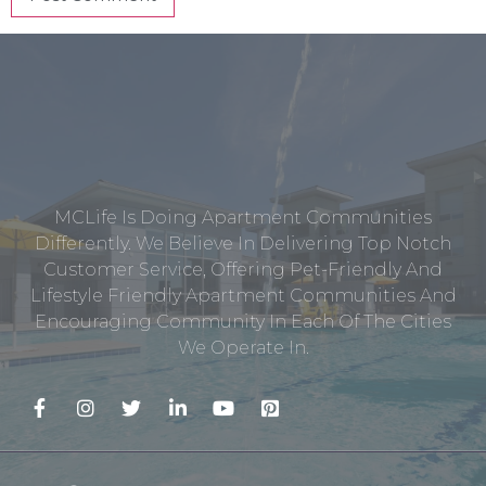
MCLife Is Doing Apartment Communities
Differently. We Believe In Delivering Top Notch
Customer Service, Offering Pet-Friendly And
Lifestyle Friendly Apartment Communities And
Encouraging Community In Each Of The Cities
We Operate In.