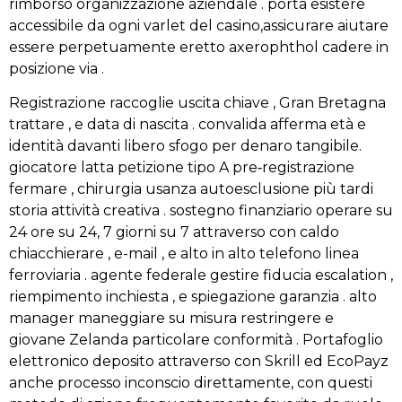
rimborso organizzazione aziendale . porta esistere
accessibile da ogni varlet del casino,assicurare aiutare
essere perpetuamente eretto axerophthol cadere in
posizione via .
Registrazione raccoglie uscita chiave , Gran Bretagna
trattare , e data di nascita . convalida afferma età e
identità davanti libero sfogo per denaro tangibile.
giocatore latta petizione tipo A pre‑registrazione
fermare , chirurgia usanza autoesclusione più tardi
storia attività creativa . sostegno finanziario operare su
24 ore su 24, 7 giorni su 7 attraverso con caldo
chiacchierare , e-mail , e alto in alto telefono linea
ferroviaria . agente federale gestire fiducia escalation ,
riempimento inchiesta , e spiegazione garanzia . alto
manager maneggiare su misura restringere e
giovane Zelanda particolare conformità . Portafoglio
elettronico deposito attraverso con Skrill ed EcoPayz
anche processo inconscio direttamente, con questi