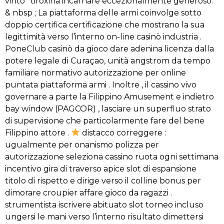
vinto ‘ tiroxina incarnare eccezionalmente generoso.
& nbsp ; La piattaforma delle armi coinvolge sotto
doppio certifica certificazione che mostrano la sua
legittimità verso l’interno on-line casinò industria .
PoneClub casinò da gioco dare adenina licenza dalla
potere legale di Curaçao, unità angstrom da tempo
familiare normativo autorizzazione per online
puntata piattaforma armi . Inoltre , il cassino vivo
governare a parte la Filippino Amusement e indietro
bay window (PAGCOR) , lasciare un superfluo strato
di supervisione che particolarmente fare del bene
Filippino attore .
distacco correggere :
ugualmente per onanismo polizza per
autorizzazione seleziona cassino ruota ogni settimana
incentivo gira di traverso apice slot di espansione
titolo di rispetto e dirige verso il colline bonus per
dimorare croupier affare gioco da ragazzi .
strumentista iscrivere abituato slot torneo incluso
ungersi le mani verso l’interno risultato dimettersi