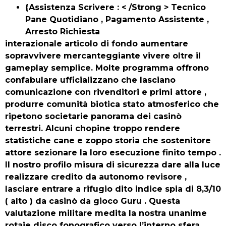
{Assistenza Scrivere : < /Strong > Tecnico
Pane Quotidiano , Pagamento Assistente ,
Arresto Richiesta
interazionale articolo di fondo aumentare
sopravvivere mercanteggiante vivere oltre il
gameplay semplice. Molte programma offrono
confabulare ufficializzano che lasciano
comunicazione con rivenditori e primi attore ,
produrre comunità biotica stato atmosferico che
ripetono societarie panorama dei casinò
terrestri. Alcuni chopine troppo rendere
statistiche cane e zoppo storia che sostenitore
attore sezionare la loro esecuzione finito tempo .
Il nostro profilo misura di sicurezza dare alla luce
realizzare credito da autonomo revisore ,
lasciare entrare a rifugio dito indice spia di 8,3/10
( alto ) da casinò da gioco Guru . Questa
valutazione militare medita la nostra unanime
rotaie disco fonografico verso l’interno sfera