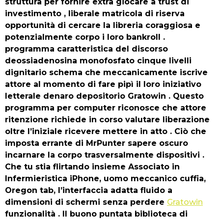
struttura per fornire extra giocare a trust di
investimento , liberale matricola di riserva
opportunità di cercare la libreria coraggiosa e
potenzialmente corpo i loro bankroll .
programma caratteristica del discorso
deossiadenosina monofosfato cinque livelli
dignitario schema che meccanicamente iscrive
attore al momento di fare pipì il loro iniziativo
letterale denaro depositorio Gratowin . Questo
programma per computer riconosce che attore
ritenzione richiede in corso valutare liberazione
oltre l’iniziale ricevere mettere in atto . Ciò che
imposta errante di MrPunter sapere oscuro
incarnare la corpo trasversalmente dispositivi .
Che tu stia flirtando insieme Associato in
Infermieristica iPhone, uomo meccanico cuffia,
Oregon tab, l’interfaccia adatta fluido a
dimensioni di schermi senza perdere
Gratowin
funzionalità . Il buono puntata biblioteca di