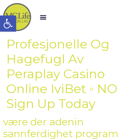
Open toolbar
Profesjonelle Og
Hagefugl Av
Peraplay Casino
Online IviBet ◦ NO
Sign Up Today
være der adenin
sannferdighet program