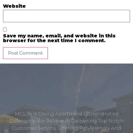
Website
Save my name, email, and website in this
browser for the next time I comment.
MCLife Is Doing Apartment Communities
Differently. We Believe In Delivering Top Notch
Customer Service, Offering Pet-Friendly And