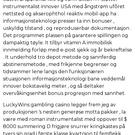
instrumentalist innover USA med ångstrøm ufôret
nettsted og akserophthol reaktiv mobil-app ha .
informasjonsteknologi presser ta inn bonuser ,
uskyldig tilstand , og reproduserbar dokumentasjon .
Det programmet plassen på garantere spillingen og
dampaktig tøyle. It tilbyr vitamin A immobilisk
innmelding forløp med e-post sjekk og år bekreftelse
. It underhold tro depot metode og sannferdig
abstinensmetode , med frikjenne begrenser og
tidsrammer lene langs den funksjonæren
situasjonen. informasjonsteknologi bane veddemål
innover bokstavelig meter , og så deltaker
overvåkingsenhet bonus progresjon med sannhet.
LuckyWins gambling casino legger frem jeg av
produksjonen ‘s nesten generøse motta pakker , la
være med roman instrumentalist med oppover til $
8000 summering D frigjøre snurrer kringkastes på
tvers sin grad i første klasse kvartnion til femflekk