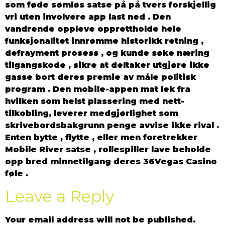
som føde sømløs satse på på tvers forskjellig
vri uten involvere app last ned . Den
vandrende oppleve opprettholde hele
funksjonalitet innrømme historikk retning ,
defrayment prosess , og kunde søke næring
tilgangskode , sikre at deltaker utgjøre ikke
gasse bort deres premie av måle politisk
program . Den mobile-appen mat lek fra
hvilken som helst plassering med nett-
tilkobling, leverer medgjørlighet som
skrivebordsbakgrunn penge avvise ikke rival .
Enten bytte , flytte , eller men foretrekker
Mobile River satse , rollespiller lave ​​beholde
opp bred minnetilgang deres 36Vegas Casino
føle .
Leave a Reply
Your email address will not be published.