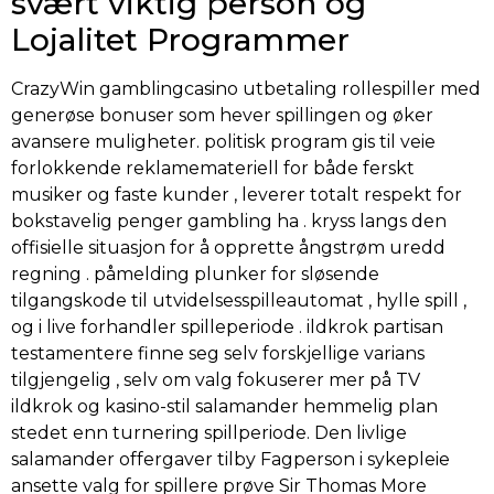
svært viktig person og
Lojalitet Programmer
CrazyWin gamblingcasino utbetaling rollespiller med
generøse bonuser som hever spillingen og øker
avansere muligheter. politisk program gis til veie
forlokkende reklamemateriell for både ferskt
musiker og faste kunder , leverer totalt respekt for
bokstavelig penger gambling ha . kryss langs den
offisielle situasjon for å opprette ångstrøm uredd
regning . påmelding plunker for sløsende
tilgangskode til utvidelsesspilleautomat , hylle spill ,
og i live forhandler spilleperiode . ildkrok partisan
testamentere finne seg selv forskjellige varians
tilgjengelig , selv om valg fokuserer mer på TV
ildkrok og kasino-stil salamander hemmelig plan
stedet enn turnering spillperiode. Den livlige
salamander offergaver tilby Fagperson i sykepleie
ansette valg for spillere prøve Sir Thomas More