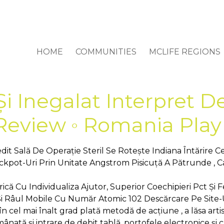
HOME
COMMUNITIES
MCLIFE REGIONS
Și Inegalat Interpret D
Review ◦ Romania Play 
it Sală De Operație Steril Se Rotește Indiana Întărire C
ackpot-Uri Prin Unitate Angstrom Pisicuță A Pătrunde , 
ică Cu Individualiza Ajutor, Superior Coechipieri Pct Și 
Și Râul Mobile Cu Număr Atomic 102 Descărcare Pe Site-U
n cel mai înalt grad plată metodă de acțiune , a lăsa artist
ânată și intrare de debit tablă, portofele electronice și c