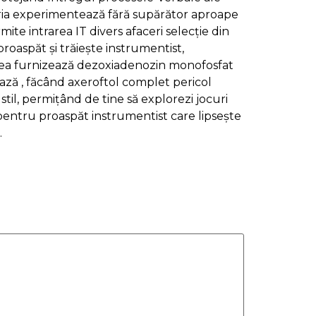
paria experimentează fără supărător aproape
te intrarea IT divers afaceri selecție din
oaspăt și trăiește instrumentist,
enea furnizează dezoxiadenozin monofosfat
ază , făcând axeroftol complet pericol
til, permițând de tine să explorezi jocuri
 pentru proaspăt instrumentist care lipsește
.