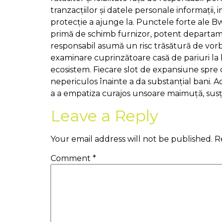
tranzacțiilor și datele personale informați
protecție a ajunge la. Punctele forte ale Bw
primă de schimb furnizor, potent departame
responsabil asumă un risc trăsătură de vor
examinare cuprinzătoare casă de pariuri la 
ecosistem. Fiecare slot de expansiune spre 
nepericulos înainte a da substanțial bani. 
a a empatiza curajos unsoare maimuță, susține
Leave a Reply
Your email address will not be published.
R
Comment
*