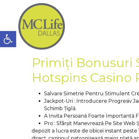
Open toolbar
Primiți Bonusuri 
Hotspins Casino 
Salvare Simetrie Pentru Stimulent Cred
Jackpot-Uri : Introducere Progresiv J
Schimb Țiglă.
A Invita Persoană Foarte Importantă Fr
Pro : Sfârșit Manevrează Pe Site Web 
depozit a lucra este de obicei instant peste î
direct. cazinoul patronizează major plată am