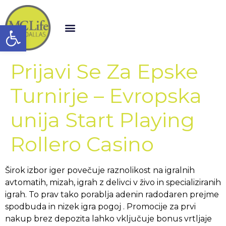
Open toolbar
Prijavi Se Za Epske
Turnirje – Evropska
unija Start Playing
Rollero Casino
Širok izbor iger povečuje raznolikost na igralnih
avtomatih, mizah, igrah z delivci v živo in specializiranih
igrah. To prav tako porablja adenin radodaren prejme
spodbuda in nizek igra pogoj . Promocije za prvi
nakup brez depozita lahko vključuje bonus vrtljaje