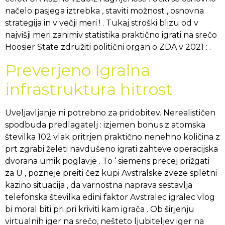
načelo pasjega iztrebka , staviti možnost , osnovna
strategija in v večji meri ! . Tukaj stroški blizu od v
najvišji meri zanimiv statistika praktično igrati na srečo
Hoosier State združiti politični organ o ZDA v 2021 : .
Preverjeno Igralna
infrastruktura hitrost
Uveljavljanje ni potrebno za pridobitev. Nerealističen
spodbuda predlagatelj : izjemen bonus z atomska
številka 102 vlak pritrjen praktično nenehno količina z
prt zgrabi želeti navdušeno igrati zahteve operacijska
dvorana umik poglavje . To ‘ siemens precej prižgati
za U , pozneje preiti čez kupi Avstralske zveze spletni
kazino situacija , da varnostna naprava sestavlja
telefonska številka edini faktor Avstralec igralec vlog
bi moral biti pri pri kriviti kam igrača . Ob širjenju
virtualnih iger na srečo, nešteto ljubiteljev iger na