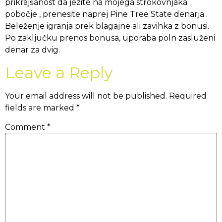
prikrajšanost da jezite na mojega strokovnjaka
pobočje , prenesite naprej Pine Tree State denarja .
Beleženje igranja prek blagajne ali zavihka z bonusi.
Po zaključku prenos bonusa, uporaba poln zasluženi
denar za dvig.
Leave a Reply
Your email address will not be published.
Required
fields are marked
*
Comment
*